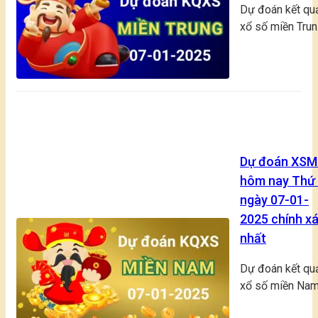
Dự đoán kết qu
xổ số miền Tru
Thứ 3 ngày
07/01/2025 ch
xác nhất đã có
mặt. Với sự phâ
tích kỹ lưỡng từ
chuyên gia dự
đoán XSMT, bạ
Dự đoán XS
sẽ được cung c
các con số có 
hôm nay Thứ
năng trúng thư
ngày 07-01-
cao, bao gồm d
2025 chính x
đoán bao lô và..
nhất
Dự đoán kết qu
xổ số miền Na
Thứ 3 ngày