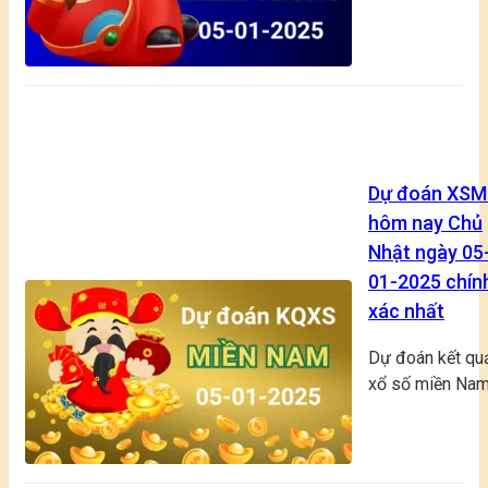
Chủ Nhật ngày
05/01/2025 ch
xác nhất đã có
mặt. Với sự phâ
tích kỹ lưỡng từ
chuyên gia dự
đoán XSMT, bạ
Dự đoán XS
sẽ được cung c
các con số có 
hôm nay Chủ
năng trúng thư
Nhật ngày 05
cao, bao gồm d
01-2025 chín
đoán bao lô và..
xác nhất
Dự đoán kết qu
xổ số miền Na
Chủ Nhật ngày
05/01/2025 ch
xác nhất đã có