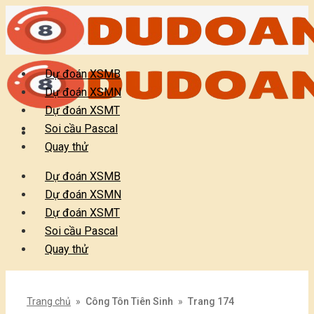
Bỏ
qua
nội
dung
Dự đoán XSMB
Dự đoán XSMN
Dự đoán XSMT
Soi cầu Pascal
Quay thử
Dự đoán XSMB
Dự đoán XSMN
Dự đoán XSMT
Soi cầu Pascal
Quay thử
Trang chủ
»
Công Tôn Tiên Sinh
»
Trang 174