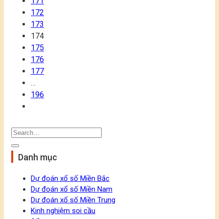
171
thiểu rủi ro.
172
Anh em lô
173
thủ có thể
174
dựa vào một
175
số hình thức
176
soi cầu
177
chính xác để
…
tìm ra con
196
số tiềm
năng cho
lần quay
tiếp theo....
Danh mục
Dự đoán xổ số Miền Bắc
Dự đoán xổ số Miền Nam
Dự đoán xổ số Miền Trung
Kinh nghiệm soi cầu