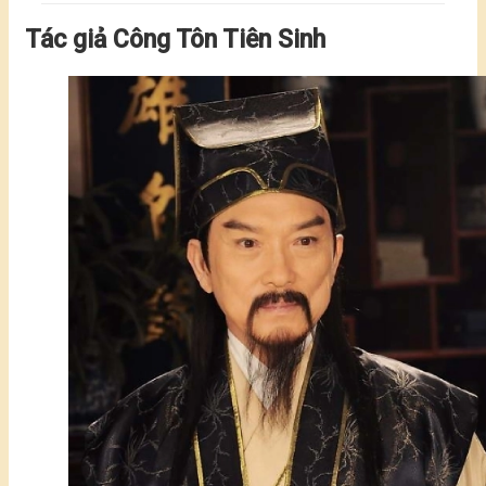
Tác giả Công Tôn Tiên Sinh