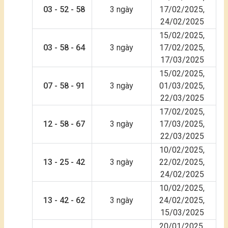
03 - 52 - 58
3 ngày
17/02/2025,
24/02/2025
15/02/2025,
03 - 58 - 64
3 ngày
17/02/2025,
17/03/2025
15/02/2025,
07 - 58 - 91
3 ngày
01/03/2025,
22/03/2025
17/02/2025,
12 - 58 - 67
3 ngày
17/03/2025,
22/03/2025
10/02/2025,
13 - 25 - 42
3 ngày
22/02/2025,
24/02/2025
10/02/2025,
13 - 42 - 62
3 ngày
24/02/2025,
15/03/2025
20/01/2025,