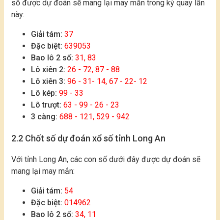
số được dự đoán sẽ mang lại may mắn trong kỳ quay lần
này:
Giải tám:
37
Đặc biệt:
639053
Bao lô 2 số:
31, 83
Lô xiên 2:
26 - 72, 87 - 88
Lô xiên 3:
96 - 31- 14, 67 - 22- 12
Lô kép:
99 - 33
Lô trượt:
63 - 99 - 26 - 23
3 càng:
688 - 121, 529 - 942
2.2 Chốt số dự đoán xổ số tỉnh Long An
Với tỉnh Long An, các con số dưới đây được dự đoán sẽ
mang lại may mắn:
Giải tám:
54
Đặc biệt:
014962
Bao lô 2 số:
34, 11