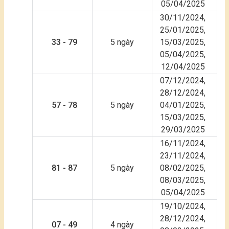
05/04/2025
30/11/2024,
25/01/2025,
33 - 79
5 ngày
15/03/2025,
05/04/2025,
12/04/2025
07/12/2024,
28/12/2024,
57 - 78
5 ngày
04/01/2025,
15/03/2025,
29/03/2025
16/11/2024,
23/11/2024,
81 - 87
5 ngày
08/02/2025,
08/03/2025,
05/04/2025
19/10/2024,
28/12/2024,
07 - 49
4 ngày