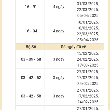
01/03/2025,
16 - 91
4 ngày
22/03/2025,
05/04/2025
18/01/2025,
10/02/2025,
16 - 94
4 ngày
22/03/2025,
05/04/2025
Bộ Số
Số ngày đã về
15/02/2025,
03 - 09 - 58
3 ngày
24/02/2025,
17/03/2025
27/01/2025,
03 - 42 - 52
3 ngày
17/02/2025,
24/02/2025
27/01/2025,
03 - 42 - 58
3 ngày
17/02/2025,
24/02/2025
27/01/2025,