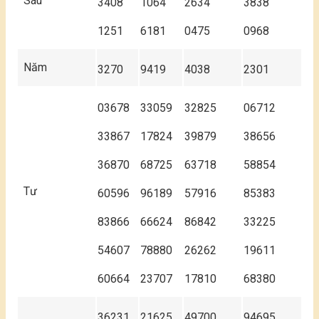
Sáu
3408
1064
2634
3838
1251
6181
0475
0968
Năm
3270
9419
4038
2301
03678
33059
32825
06712
33867
17824
39879
38656
36870
68725
63718
58854
Tư
60596
96189
57916
85383
83866
66624
86842
33225
54607
78880
26262
19611
60664
23707
17810
68380
36231
21625
49700
94695