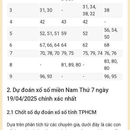
31, 34,
3
31, 30
-
38
38,
32
4
42
43
42
-
56, 54,
5
52, 51, 51
59
52
50
6
67, 66, 64
64
62
68
7
70, 78, 70
79, 75
75, 79, 74
76,
76
83, 80,
8
-
81, 89, 80
-
80
9
96, 93
-
-
96, 95
2. Dự đoán xổ số miền Nam Thứ 7 ngày
19/04/2025 chính xác nhất
2.1 Chốt số dự đoán xổ số tỉnh TPHCM
Dựa trên phân tích từ các chuyên gia, dưới đây là các con