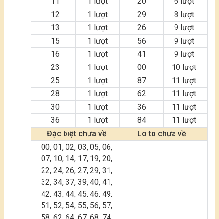
11
1 lượt
20
6 lượt
12
1 lượt
29
8 lượt
13
1 lượt
26
9 lượt
15
1 lượt
56
9 lượt
16
1 lượt
41
9 lượt
23
1 lượt
00
10 lượt
25
1 lượt
87
11 lượt
28
1 lượt
62
11 lượt
30
1 lượt
36
11 lượt
36
1 lượt
84
11 lượt
Đặc biệt chưa về
Lô tô chưa về
00, 01, 02, 03, 05, 06,
07, 10, 14, 17, 19, 20,
22, 24, 26, 27, 29, 31,
32, 34, 37, 39, 40, 41,
42, 43, 44, 45, 46, 49,
51, 52, 54, 55, 56, 57,
58, 62, 64, 67, 68, 74,