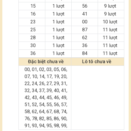
15
1 lượt
56
9 lượt
16
1 lượt
41
9 lượt
23
1 lượt
00
10 lượt
25
1 lượt
87
11 lượt
28
1 lượt
62
11 lượt
30
1 lượt
36
11 lượt
36
1 lượt
84
11 lượt
Đặc biệt chưa về
Lô tô chưa về
00, 01, 02, 03, 05, 06,
07, 10, 14, 17, 19, 20,
22, 24, 26, 27, 29, 31,
32, 34, 37, 39, 40, 41,
42, 43, 44, 45, 46, 49,
51, 52, 54, 55, 56, 57,
58, 62, 64, 67, 68, 74,
76, 78, 82, 85, 86, 90,
91, 93, 94, 95, 98, 99,