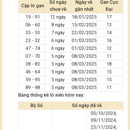
Số ngày
Ngày về
Gan Cực
Cặp lô gan
chưa về
gần nhất
Đại
19 - 91
12
ngày
18/01/2025
17
06 - 60
8
ngày
15/02/2025
13
35 - 53
7
ngày
22/02/2025
14
23 - 32
6
ngày
01/03/2025
16
47 - 74
6
ngày
01/03/2025
12
07 - 70
5
ngày
08/03/2025
11
38 - 83
5
ngày
08/03/2025
18
46 - 64
5
ngày
08/03/2025
15
59 - 95
5
ngày
08/03/2025
15
89 - 98
5
ngày
08/03/2025
11
Bảng thống kê lô xiên hôm nay:
Bộ Số
Số ngày đã về
05/10/2024,
09/11/2024,
23/11/2024,