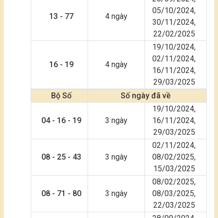
05/10/2024,
13 - 77
4 ngày
30/11/2024,
22/02/2025
19/10/2024,
02/11/2024,
16 - 19
4 ngày
16/11/2024,
29/03/2025
Bộ Số
Số ngày đã về
19/10/2024,
04 - 16 - 19
3 ngày
16/11/2024,
29/03/2025
02/11/2024,
08 - 25 - 43
3 ngày
08/02/2025,
15/03/2025
08/02/2025,
08 - 71 - 80
3 ngày
08/03/2025,
22/03/2025