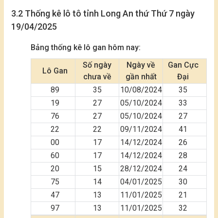
3.2 Thống kê lô tô tỉnh Long An thứ Thứ 7 ngày
19/04/2025
Bảng thống kê lô gan hôm nay:
Số ngày
Ngày về
Gan Cực
Lô Gan
chưa về
gần nhất
Đại
89
35
10/08/2024
35
19
27
05/10/2024
33
76
27
05/10/2024
27
22
22
09/11/2024
41
00
17
14/12/2024
26
60
17
14/12/2024
28
20
15
28/12/2024
24
75
14
04/01/2025
30
47
13
11/01/2025
21
97
13
11/01/2025
32