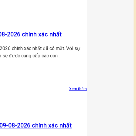
8-2026 chính xác nhất
026 chính xác nhất đã có mặt. Với sự
 sẽ được cung cấp các con...
Xem thêm
9-08-2026 chính xác nhất