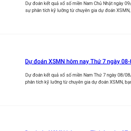
Dự đoán kết quả xổ số miền Nam Chủ Nhật ngày 09/
sự phân tích kỹ lưỡng từ chuyên gia dự đoán XSMN, 
Dự đoán XSMN hôm nay Thứ 7 ngày 08-0
Dự đoán kết quả xổ số miền Nam Thứ 7 ngày 08/08/
phân tích kỹ lưỡng từ chuyên gia dự đoán XSMN, bạn