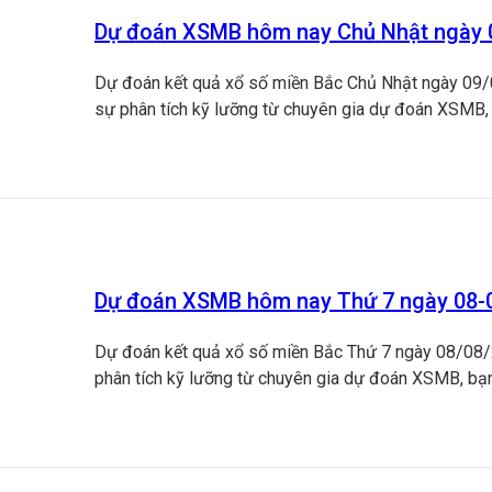
Dự đoán XSMB hôm nay Chủ Nhật ngày 0
Dự đoán kết quả xổ số miền Bắc Chủ Nhật ngày 09/0
sự phân tích kỹ lưỡng từ chuyên gia dự đoán XSMB, 
Dự đoán XSMB hôm nay Thứ 7 ngày 08-0
Dự đoán kết quả xổ số miền Bắc Thứ 7 ngày 08/08/2
phân tích kỹ lưỡng từ chuyên gia dự đoán XSMB, bạn