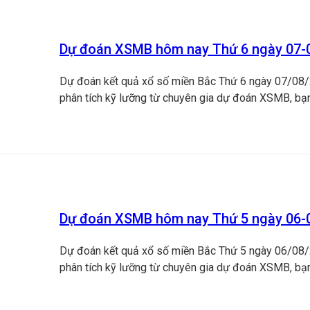
Dự đoán XSMB hôm nay Thứ 6 ngày 07-0
Dự đoán kết quả xổ số miền Bắc Thứ 6 ngày 07/08/2
phân tích kỹ lưỡng từ chuyên gia dự đoán XSMB, bạn
Dự đoán XSMB hôm nay Thứ 5 ngày 06-0
Dự đoán kết quả xổ số miền Bắc Thứ 5 ngày 06/08/2
phân tích kỹ lưỡng từ chuyên gia dự đoán XSMB, bạn