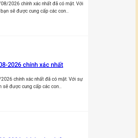
08/2026 chính xác nhất đã có mặt. Với
bạn sẽ được cung cấp các con...
8-2026 chính xác nhất
2026 chính xác nhất đã có mặt. Với sự
 sẽ được cung cấp các con...