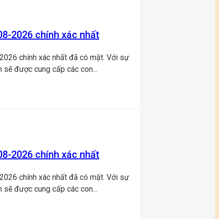
8-2026 chính xác nhất
026 chính xác nhất đã có mặt. Với sự
 sẽ được cung cấp các con...
8-2026 chính xác nhất
026 chính xác nhất đã có mặt. Với sự
 sẽ được cung cấp các con...