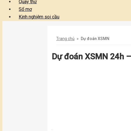
Quay thử
Sổ mơ
Kinh nghiệm soi cầu
Trang chủ
»
Dự đoán XSMN
Dự đoán XSMN 24h – 