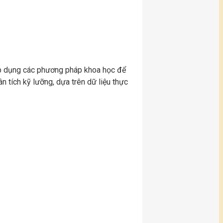
áp dụng các phương pháp khoa học để
 tích kỹ lưỡng, dựa trên dữ liệu thực