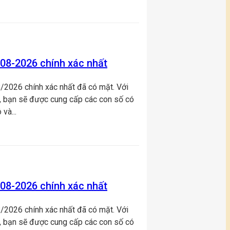
08-2026 chính xác nhất
2026 chính xác nhất đã có mặt. Với
, bạn sẽ được cung cấp các con số có
và...
08-2026 chính xác nhất
2026 chính xác nhất đã có mặt. Với
, bạn sẽ được cung cấp các con số có