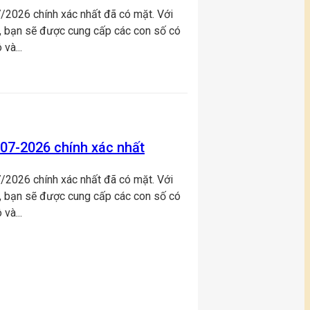
2026 chính xác nhất đã có mặt. Với
, bạn sẽ được cung cấp các con số có
và...
07-2026 chính xác nhất
2026 chính xác nhất đã có mặt. Với
, bạn sẽ được cung cấp các con số có
và...