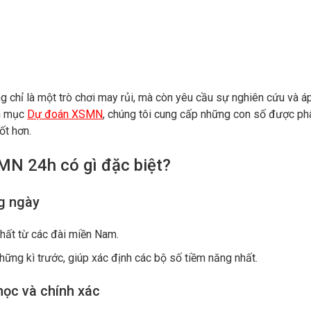
chỉ là một trò chơi may rủi, mà còn yêu cầu sự nghiên cứu và 
ên mục
Dự đoán XSMN
, chúng tôi cung cấp những con số được phân
ốt hơn.
N 24h có gì đặc biệt?
g ngày
hất từ các đài miền Nam.
hững kì trước, giúp xác định các bộ số tiềm năng nhất.
học và chính xác