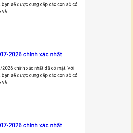
, bạn sẽ được cung cấp các con số có
và...
07-2026 chính xác nhất
2026 chính xác nhất đã có mặt. Với
, bạn sẽ được cung cấp các con số có
và...
07-2026 chính xác nhất