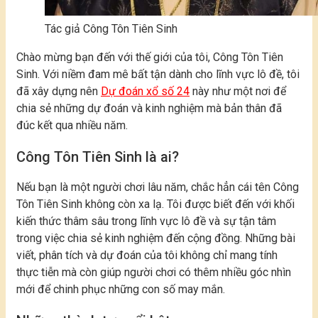
Tác giả Công Tôn Tiên Sinh
Chào mừng bạn đến với thế giới của tôi, Công Tôn Tiên
Sinh. Với niềm đam mê bất tận dành cho lĩnh vực lô đề, tôi
đã xây dựng nên
Dự đoán xổ số 24
này như một nơi để
chia sẻ những dự đoán và kinh nghiệm mà bản thân đã
đúc kết qua nhiều năm.
Công Tôn Tiên Sinh là ai?
Nếu bạn là một người chơi lâu năm, chắc hẳn cái tên Công
Tôn Tiên Sinh không còn xa lạ. Tôi được biết đến với khối
kiến thức thâm sâu trong lĩnh vực lô đề và sự tận tâm
trong việc chia sẻ kinh nghiệm đến cộng đồng. Những bài
viết, phân tích và dự đoán của tôi không chỉ mang tính
thực tiễn mà còn giúp người chơi có thêm nhiều góc nhìn
mới để chinh phục những con số may mắn.