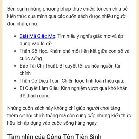
Bên cạnh những phương pháp thực chiến, tôi còn chia sẻ
kiến thức của mình qua các cuốn sách được nhiều người
đón nhận, như:
Giải Mã Giấc Mơ
: Tìm hiểu ý nghĩa giấc mơ và áp
dụng vào lô đề.
Thần Số Học: Khám phá mối liên kết giữa con số và
cuộc sống.
Bảo Tài Chi Thuật: Bí quyết tối ưu hóa nguồn tài
chính.
Thần Cơ Diệu Toán: Chiến lược tính toán hiệu quả.
Bí Quyết Làm Giàu: Kinh nghiệm vượt qua khó khăn
để thành công.
Những cuốn sách này không chỉ giúp người chơi tăng
thêm cơ hội chiến thắng mà còn cung cấp những kiến thức
hữu ích áp dụng vào cuộc sống hàng ngày.
Tầm nhìn của Công Tôn Tiên Sinh