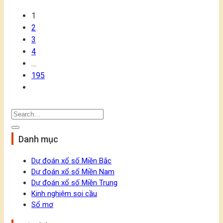
nhất đã có mặt. Với sự phân tích kỹ
lưỡng từ chuyên gia dự đoán
1
XSMB, bạn sẽ được cung cấp các
2
con số có khả năng trúng thưởng
3
cao, bao gồm dự đoán lô tô và...
4
…
195
Danh mục
Dự đoán xổ số Miền Bắc
Dự đoán xổ số Miền Nam
Dự đoán xổ số Miền Trung
Kinh nghiệm soi cầu
Sổ mơ