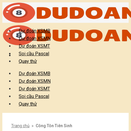
Bỏ
qua
nội
dung
Dự đoán XSMB
Dự đoán XSMN
Dự đoán XSMT
Soi cầu Pascal
Quay thử
Dự đoán XSMB
Dự đoán XSMN
Dự đoán XSMT
Soi cầu Pascal
Quay thử
Trang chủ
»
Công Tôn Tiên Sinh