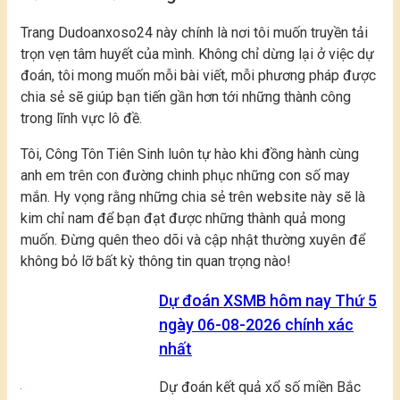
Trang Dudoanxoso24 này chính là nơi tôi muốn truyền tải
trọn vẹn tâm huyết của mình. Không chỉ dừng lại ở việc dự
đoán, tôi mong muốn mỗi bài viết, mỗi phương pháp được
chia sẻ sẽ giúp bạn tiến gần hơn tới những thành công
trong lĩnh vực lô đề.
Tôi, Công Tôn Tiên Sinh luôn tự hào khi đồng hành cùng
anh em trên con đường chinh phục những con số may
mắn. Hy vọng rằng những chia sẻ trên website này sẽ là
kim chỉ nam để bạn đạt được những thành quả mong
muốn. Đừng quên theo dõi và cập nhật thường xuyên để
không bỏ lỡ bất kỳ thông tin quan trọng nào!
Dự đoán XSMB hôm nay Thứ 5
ngày 06-08-2026 chính xác
nhất
Dự đoán kết quả xổ số miền Bắc