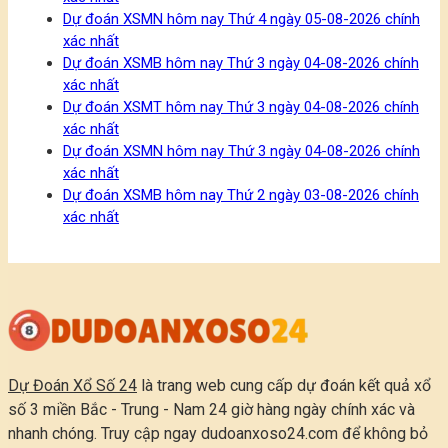
Dự đoán XSMN hôm nay Thứ 4 ngày 05-08-2026 chính
xác nhất
Dự đoán XSMB hôm nay Thứ 3 ngày 04-08-2026 chính
xác nhất
Dự đoán XSMT hôm nay Thứ 3 ngày 04-08-2026 chính
xác nhất
Dự đoán XSMN hôm nay Thứ 3 ngày 04-08-2026 chính
xác nhất
Dự đoán XSMB hôm nay Thứ 2 ngày 03-08-2026 chính
xác nhất
Dự Đoán Xổ Số 24
là trang web cung cấp dự đoán kết quả xổ
số 3 miền Bắc - Trung - Nam 24 giờ hàng ngày chính xác và
nhanh chóng. Truy cập ngay dudoanxoso24.com để không bỏ