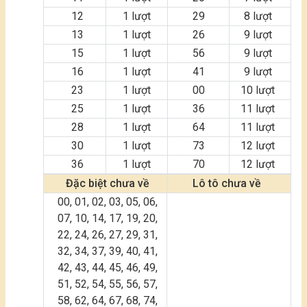
12
1 lượt
29
8 lượt
13
1 lượt
26
9 lượt
15
1 lượt
56
9 lượt
16
1 lượt
41
9 lượt
23
1 lượt
00
10 lượt
25
1 lượt
36
11 lượt
28
1 lượt
64
11 lượt
30
1 lượt
73
12 lượt
36
1 lượt
70
12 lượt
Đặc biệt chưa về
Lô tô chưa về
00, 01, 02, 03, 05, 06,
07, 10, 14, 17, 19, 20,
22, 24, 26, 27, 29, 31,
32, 34, 37, 39, 40, 41,
42, 43, 44, 45, 46, 49,
51, 52, 54, 55, 56, 57,
58, 62, 64, 67, 68, 74,