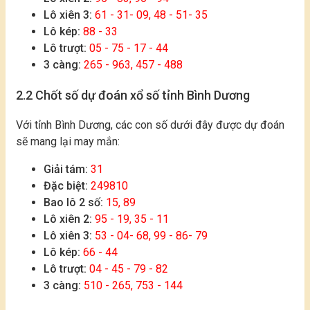
Lô xiên 3:
61 - 31- 09, 48 - 51- 35
Lô kép:
88 - 33
Lô trượt:
05 - 75 - 17 - 44
3 càng:
265 - 963, 457 - 488
2.2 Chốt số dự đoán xổ số tỉnh Bình Dương
Với tỉnh Bình Dương, các con số dưới đây được dự đoán
sẽ mang lại may mắn:
Giải tám:
31
Đặc biệt:
249810
Bao lô 2 số:
15, 89
Lô xiên 2:
95 - 19, 35 - 11
Lô xiên 3:
53 - 04- 68, 99 - 86- 79
Lô kép:
66 - 44
Lô trượt:
04 - 45 - 79 - 82
3 càng:
510 - 265, 753 - 144