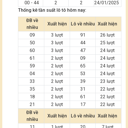
00 - 44
2
2
24/01/2025
Thống kê tần suất lô tô hôm nay:
ĐB về
Xuất hiện
Lô về nhiều
Xuất hiện
nhiều
09
3 lượt
91
26 lượt
50
3 lượt
44
25 lượt
60
3 lượt
47
24 lượt
61
2 lượt
09
24 lượt
59
2 lượt
65
24 lượt
04
2 lượt
53
24 lượt
33
2 lượt
39
23 lượt
35
2 lượt
31
22 lượt
18
2 lượt
61
22 lượt
21
2 lượt
17
22 lượt
ĐB về
Xuất hiện
Lô về nhiều
Xuất hiện
nhiều
11
1 lượt
20
7 lượt