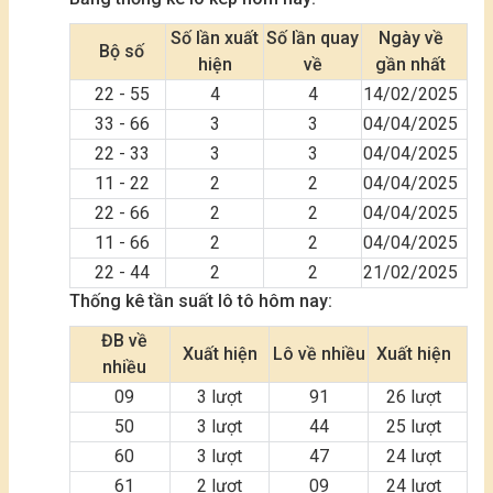
Số lần xuất
Số lần quay
Ngày về
Bộ số
hiện
về
gần nhất
22 - 55
4
4
14/02/2025
33 - 66
3
3
04/04/2025
22 - 33
3
3
04/04/2025
11 - 22
2
2
04/04/2025
22 - 66
2
2
04/04/2025
11 - 66
2
2
04/04/2025
22 - 44
2
2
21/02/2025
Thống kê tần suất lô tô hôm nay:
ĐB về
Xuất hiện
Lô về nhiều
Xuất hiện
nhiều
09
3 lượt
91
26 lượt
50
3 lượt
44
25 lượt
60
3 lượt
47
24 lượt
61
2 lượt
09
24 lượt