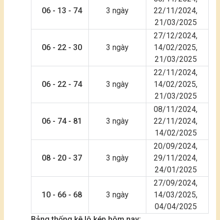
06 - 13 - 74
3 ngày
22/11/2024,
21/03/2025
27/12/2024,
06 - 22 - 30
3 ngày
14/02/2025,
21/03/2025
22/11/2024,
06 - 22 - 74
3 ngày
14/02/2025,
21/03/2025
08/11/2024,
06 - 74 - 81
3 ngày
22/11/2024,
14/02/2025
20/09/2024,
08 - 20 - 37
3 ngày
29/11/2024,
24/01/2025
27/09/2024,
10 - 66 - 68
3 ngày
14/03/2025,
04/04/2025
Bảng thống kê lô kép hôm nay: