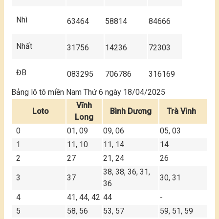
Nhì
63464
58814
84666
Nhất
31756
14236
72303
ĐB
083295
706786
316169
Bảng lô tô miền Nam Thứ 6 ngày 18/04/2025
Vĩnh
Loto
Bình Dương
Trà Vinh
Long
0
01, 09
09, 06
05, 03
1
11, 10
11, 14
14
2
27
21, 24
26
38, 38, 36, 31,
3
37
30, 31
36
4
41, 44, 42
44
-
5
58, 56
53, 57
59, 51, 59