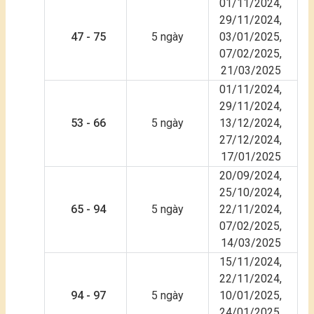
01/11/2024,
29/11/2024,
47 - 75
5 ngày
03/01/2025,
07/02/2025,
21/03/2025
01/11/2024,
29/11/2024,
53 - 66
5 ngày
13/12/2024,
27/12/2024,
17/01/2025
20/09/2024,
25/10/2024,
65 - 94
5 ngày
22/11/2024,
07/02/2025,
14/03/2025
15/11/2024,
22/11/2024,
94 - 97
5 ngày
10/01/2025,
24/01/2025,