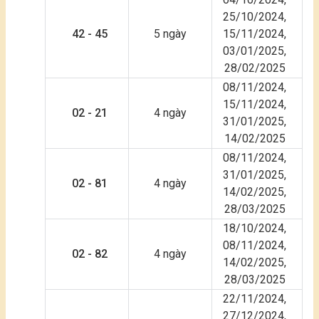
25/10/2024,
42 - 45
5 ngày
15/11/2024,
03/01/2025,
28/02/2025
08/11/2024,
15/11/2024,
02 - 21
4 ngày
31/01/2025,
14/02/2025
08/11/2024,
31/01/2025,
02 - 81
4 ngày
14/02/2025,
28/03/2025
18/10/2024,
08/11/2024,
02 - 82
4 ngày
14/02/2025,
28/03/2025
22/11/2024,
27/12/2024,