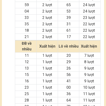
59
2 lượt
65
24 lượt
04
2 lượt
53
24 lượt
33
2 lượt
39
23 lượt
35
2 lượt
31
22 lượt
18
2 lượt
61
22 lượt
21
2 lượt
17
22 lượt
ĐB về
Xuất hiện
Lô về nhiều
Xuất hiện
nhiều
11
1 lượt
20
7 lượt
12
1 lượt
29
8 lượt
13
1 lượt
26
9 lượt
15
1 lượt
56
9 lượt
16
1 lượt
41
9 lượt
23
1 lượt
00
10 lượt
25
1 lượt
36
11 lượt
28
1 lượt
64
11 lượt