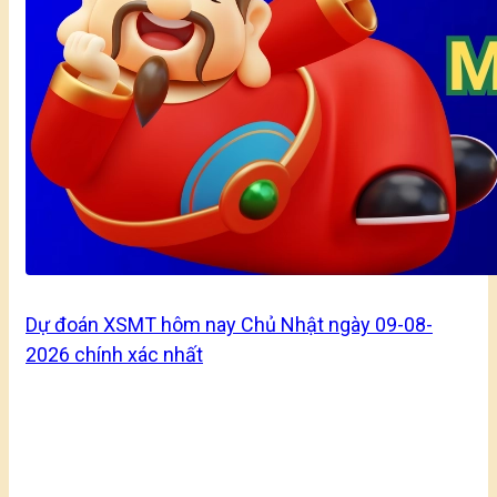
Dự đoán XSMT hôm nay Chủ Nhật ngày 09-08-
2026 chính xác nhất