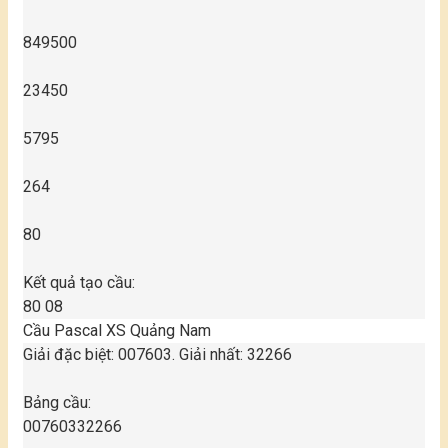
8
4
9
5
0
0
2
3
4
5
0
5
7
9
5
2
6
4
8
0
Kết quả tạo cầu:
80
08
Cầu Pascal XS Quảng Nam
Giải đặc biệt:
007603
. Giải nhất:
32266
Bảng cầu:
0
0
7
6
0
3
3
2
2
6
6