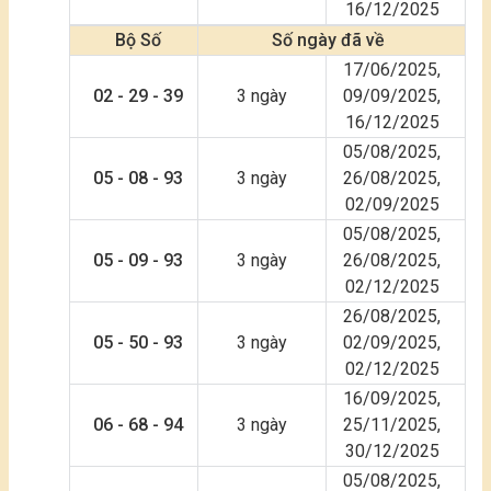
16/12/2025
Bộ Số
Số ngày đã về
17/06/2025,
02 - 29 - 39
3 ngày
09/09/2025,
16/12/2025
05/08/2025,
05 - 08 - 93
3 ngày
26/08/2025,
02/09/2025
05/08/2025,
05 - 09 - 93
3 ngày
26/08/2025,
02/12/2025
26/08/2025,
05 - 50 - 93
3 ngày
02/09/2025,
02/12/2025
16/09/2025,
06 - 68 - 94
3 ngày
25/11/2025,
30/12/2025
05/08/2025,