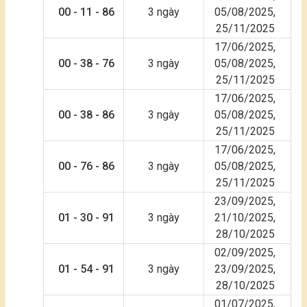
00 - 11 - 86
3 ngày
05/08/2025,
25/11/2025
17/06/2025,
00 - 38 - 76
3 ngày
05/08/2025,
25/11/2025
17/06/2025,
00 - 38 - 86
3 ngày
05/08/2025,
25/11/2025
17/06/2025,
00 - 76 - 86
3 ngày
05/08/2025,
25/11/2025
23/09/2025,
01 - 30 - 91
3 ngày
21/10/2025,
28/10/2025
02/09/2025,
01 - 54 - 91
3 ngày
23/09/2025,
28/10/2025
01/07/2025,