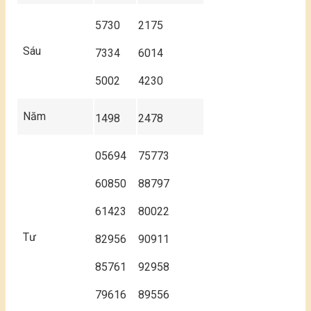
5730
2175
Sáu
7334
6014
5002
4230
Năm
1498
2478
05694
75773
60850
88797
61423
80022
Tư
82956
90911
85761
92958
79616
89556