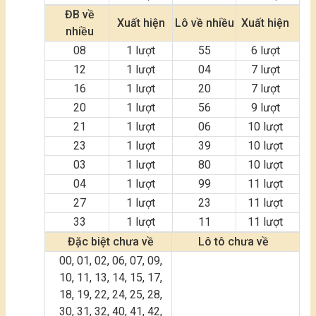
ĐB về
Xuất hiện
Lô về nhiều
Xuất hiện
nhiều
08
1 lượt
55
6 lượt
12
1 lượt
04
7 lượt
16
1 lượt
20
7 lượt
20
1 lượt
56
9 lượt
21
1 lượt
06
10 lượt
23
1 lượt
39
10 lượt
03
1 lượt
80
10 lượt
04
1 lượt
99
11 lượt
27
1 lượt
23
11 lượt
33
1 lượt
11
11 lượt
Đặc biệt chưa về
Lô tô chưa về
00, 01, 02, 06, 07, 09,
10, 11, 13, 14, 15, 17,
18, 19, 22, 24, 25, 28,
30, 31, 32, 40, 41, 42,