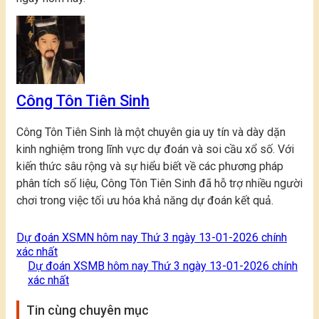
Công Tôn Tiên Sinh
Công Tôn Tiên Sinh là một chuyên gia uy tín và dày dặn
kinh nghiệm trong lĩnh vực dự đoán và soi cầu xổ số. Với
kiến thức sâu rộng và sự hiểu biết về các phương pháp
phân tích số liệu, Công Tôn Tiên Sinh đã hỗ trợ nhiều người
chơi trong việc tối ưu hóa khả năng dự đoán kết quả.
Dự đoán XSMN hôm nay Thứ 3 ngày 13-01-2026 chính
xác nhất
Dự đoán XSMB hôm nay Thứ 3 ngày 13-01-2026 chính
xác nhất
Tin cùng chuyên mục