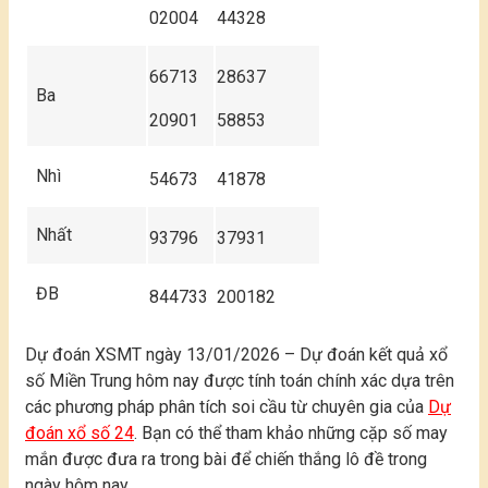
02004
44328
66713
28637
Ba
20901
58853
Nhì
54673
41878
Nhất
93796
37931
ĐB
844733
200182
Dự đoán XSMT ngày 13/01/2026 – Dự đoán kết quả xổ
số Miền Trung hôm nay được tính toán chính xác dựa trên
các phương pháp phân tích soi cầu từ chuyên gia của
Dự
đoán xổ số 24
. Bạn có thể tham khảo những cặp số may
mắn được đưa ra trong bài để chiến thắng lô đề trong
ngày hôm nay.