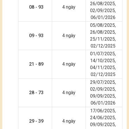
26/08/2025,
08 - 93
4 ngày
02/09/2025,
06/01/2026
05/08/2025,
26/08/2025,
09 - 93
4 ngày
25/11/2025,
02/12/2025
01/07/2025,
14/10/2025,
21 - 89
4 ngày
04/11/2025,
02/12/2025
29/07/2025,
02/09/2025,
28 - 73
4 ngày
09/09/2025,
06/01/2026
17/06/2025,
24/06/2025,
29 - 39
4 ngày
09/09/2025,