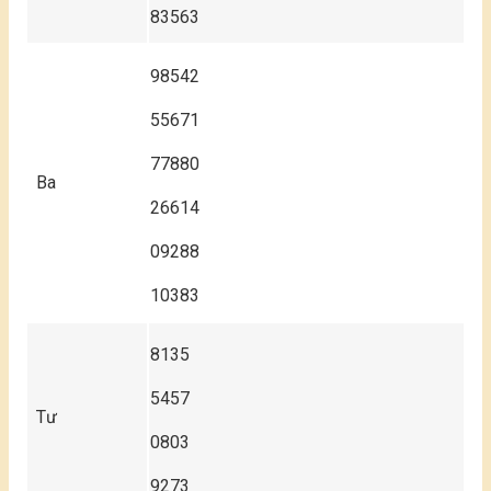
83563
98542
55671
77880
Ba
26614
09288
10383
8135
5457
Tư
0803
9273