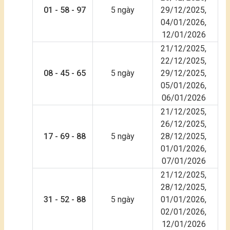
01 - 58 - 97
5 ngày
29/12/2025,
04/01/2026,
12/01/2026
21/12/2025,
22/12/2025,
08 - 45 - 65
5 ngày
29/12/2025,
05/01/2026,
06/01/2026
21/12/2025,
26/12/2025,
17 - 69 - 88
5 ngày
28/12/2025,
01/01/2026,
07/01/2026
21/12/2025,
28/12/2025,
31 - 52 - 88
5 ngày
01/01/2026,
02/01/2026,
12/01/2026