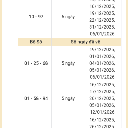
16/12/2025,
19/12/2025,
10 - 97
6 ngày
22/12/2025,
31/12/2025,
06/01/2026
Bộ Số
Số ngày đã về
19/12/2025,
01/01/2026,
01 - 25 - 68
5 ngày
04/01/2026,
05/01/2026,
06/01/2026
16/12/2025,
17/12/2025,
01 - 58 - 94
5 ngày
26/12/2025,
05/01/2026,
12/01/2026
16/12/2025,
26/12/2025,