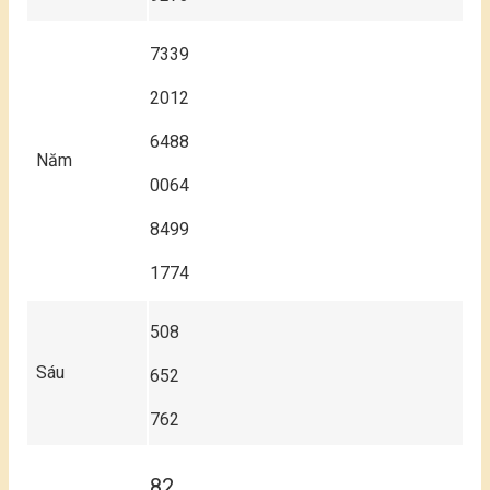
7339
2012
6488
Năm
0064
8499
1774
508
Sáu
652
762
82