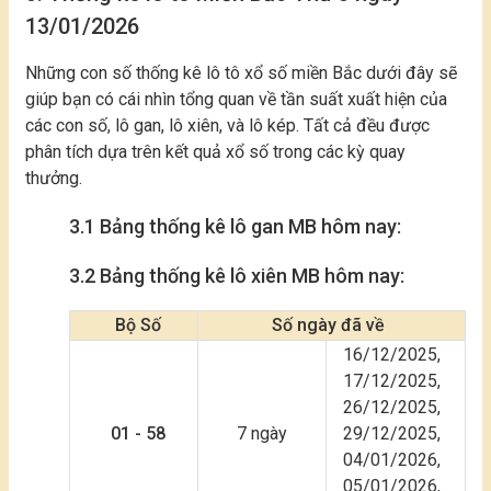
13/01/2026
Những con số thống kê lô tô xổ số miền Bắc dưới đây sẽ
giúp bạn có cái nhìn tổng quan về tần suất xuất hiện của
các con số, lô gan, lô xiên, và lô kép. Tất cả đều được
phân tích dựa trên kết quả xổ số trong các kỳ quay
thưởng.
3.1 Bảng thống kê lô gan MB hôm nay:
3.2 Bảng thống kê lô xiên MB hôm nay:
Bộ Số
Số ngày đã về
16/12/2025,
17/12/2025,
26/12/2025,
01 - 58
7 ngày
29/12/2025,
04/01/2026,
05/01/2026,