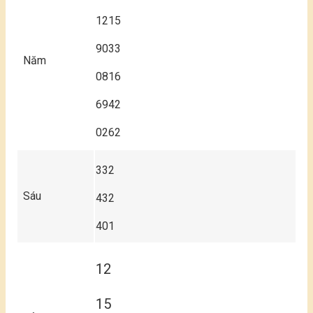
1215
9033
Năm
0816
6942
0262
332
Sáu
432
401
12
15