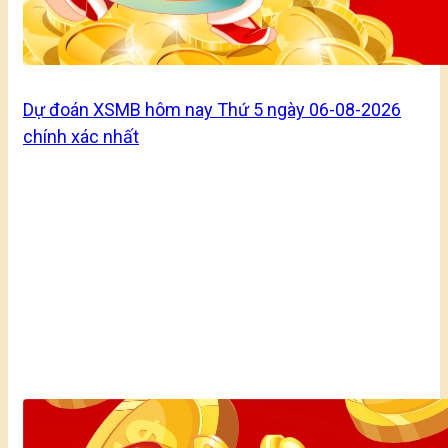
Dự đoán XSMB hôm nay Thứ 5 ngày 06-08-2026
chính xác nhất