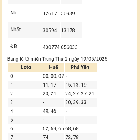
Nhì
12617
50939
Nhất
30594
13178
ĐB
430774
056033
Bảng lô tô miền Trung Thứ 2 ngày 19/05/2025
Loto
Huế
Phú Yên
0
00, 00, 07
-
1
11, 17
15, 13, 19
2
23, 21
24, 27, 27, 21
3
-
30, 39,
33
4
49, 46
-
5
-
-
6
62, 69, 65
68, 68
7
74
72, 78