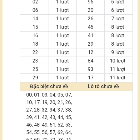
02
1 lượt
95
6 lượt
06
1 lượt
20
6 lượt
14
1 lượt
26
7 lượt
15
1 lượt
46
8 lượt
16
1 lượt
41
8 lượt
18
1 lượt
29
8 lượt
22
1 lượt
12
9 lượt
23
1 lượt
84
10 lượt
25
1 lượt
93
11 lượt
29
1 lượt
17
11 lượt
Đặc biệt chưa về
Lô tô chưa về
00, 01, 03, 04, 05, 07,
10, 17, 19, 20, 21, 26,
27, 28, 32, 34, 37, 38,
39, 41, 42, 43, 44, 45,
46, 48, 49, 51, 52, 53,
54, 55, 56, 57, 62, 64,
67, 69, 70, 72, 73, 74,