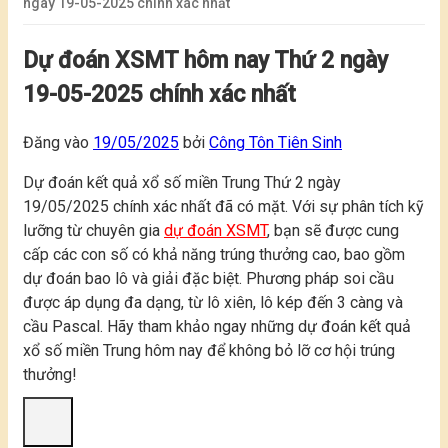
ngày 19-05-2025 chính xác nhất
Dự đoán XSMT hôm nay Thứ 2 ngày
19-05-2025 chính xác nhất
Đăng vào
19/05/2025
bởi
Công Tôn Tiên Sinh
Dự đoán kết quả xổ số miền Trung Thứ 2
ngày
19/05/2025
chính xác nhất đã có mặt. Với sự phân tích kỹ
lưỡng từ chuyên gia
dự đoán XSMT
, bạn sẽ được cung
cấp các con số có khả năng trúng thưởng cao, bao gồm
dự đoán bao lô và giải đặc biệt. Phương pháp soi cầu
được áp dụng đa dạng, từ lô xiên, lô kép đến 3 càng và
cầu Pascal. Hãy tham khảo ngay những dự đoán kết quả
xổ số miền Trung hôm nay để không bỏ lỡ cơ hội trúng
thưởng!