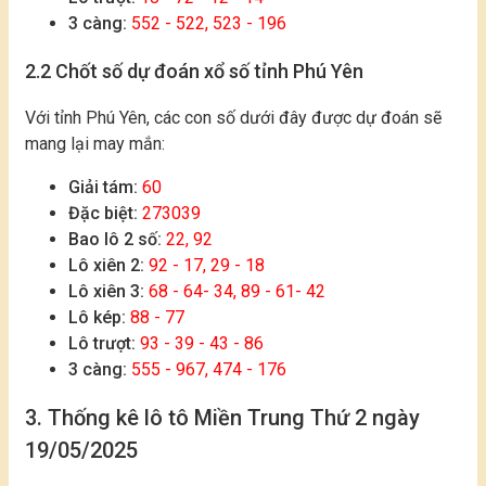
3 càng:
552 - 522, 523 - 196
2.2 Chốt số dự đoán xổ số tỉnh Phú Yên
Với tỉnh Phú Yên, các con số dưới đây được dự đoán sẽ
mang lại may mắn:
Giải tám:
60
Đặc biệt:
273039
Bao lô 2 số:
22, 92
Lô xiên 2:
92 - 17, 29 - 18
Lô xiên 3:
68 - 64- 34, 89 - 61- 42
Lô kép:
88 - 77
Lô trượt:
93 - 39 - 43 - 86
3 càng:
555 - 967, 474 - 176
3. Thống kê lô tô Miền Trung Thứ 2 ngày
19/05/2025