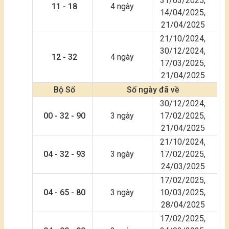
31/03/2025,
11 - 18
4 ngày
14/04/2025,
21/04/2025
21/10/2024,
30/12/2024,
12 - 32
4 ngày
17/03/2025,
21/04/2025
Bộ Số
Số ngày đã về
30/12/2024,
00 - 32 - 90
3 ngày
17/02/2025,
21/04/2025
21/10/2024,
04 - 32 - 93
3 ngày
17/02/2025,
24/03/2025
17/02/2025,
04 - 65 - 80
3 ngày
10/03/2025,
28/04/2025
17/02/2025,