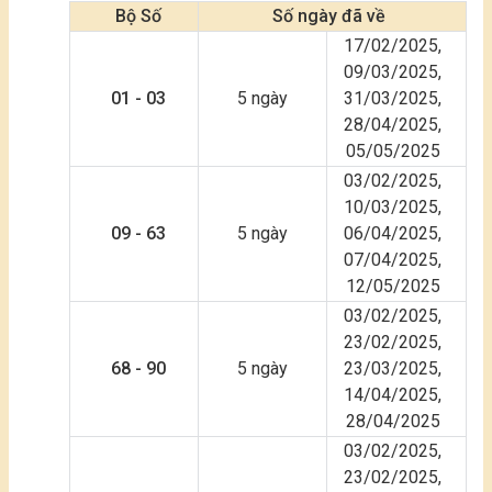
Bộ Số
Số ngày đã về
17/02/2025,
09/03/2025,
01 - 03
5 ngày
31/03/2025,
28/04/2025,
05/05/2025
03/02/2025,
10/03/2025,
09 - 63
5 ngày
06/04/2025,
07/04/2025,
12/05/2025
03/02/2025,
23/02/2025,
68 - 90
5 ngày
23/03/2025,
14/04/2025,
28/04/2025
03/02/2025,
23/02/2025,