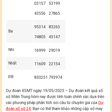
03157
53199
43556
27865
95314
83263
Ba
74805
45147
Nhì
16999
29019
Nhất
11609
22154
ĐB
830251
793974
Dự đoán XSMT ngày 19/05/2025 – Dự đoán kết quả xổ
số Miền Trung hôm nay được tính toán chính xác dựa trên
các phương pháp phân tích soi cầu từ chuyên gia của
Dự
đoán xổ số 24
. Bạn có thể tham khảo những cặp số may