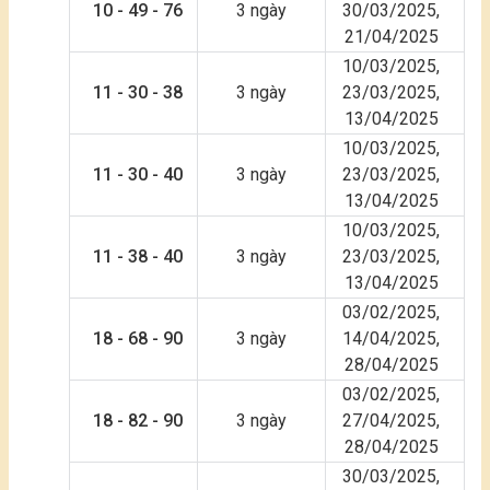
10 - 49 - 76
3 ngày
30/03/2025,
21/04/2025
10/03/2025,
11 - 30 - 38
3 ngày
23/03/2025,
13/04/2025
10/03/2025,
11 - 30 - 40
3 ngày
23/03/2025,
13/04/2025
10/03/2025,
11 - 38 - 40
3 ngày
23/03/2025,
13/04/2025
03/02/2025,
18 - 68 - 90
3 ngày
14/04/2025,
28/04/2025
03/02/2025,
18 - 82 - 90
3 ngày
27/04/2025,
28/04/2025
30/03/2025,