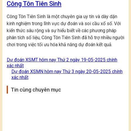
Công Tôn Tiên Sinh
Công Tôn Tiên Sinh là một chuyên gia uy tín và dày dặn
kinh nghiệm trong lĩnh vực dự đoán và soi cầu xổ số. Với
kiến thức sâu rộng và sự hiểu biết về các phương pháp
phân tích số liệu, Công Tôn Tiên Sinh đã hỗ trợ nhiều người
chơi trong việc tối ưu hóa khả năng dự đoán kết quả.
Dự đoán XSMT hôm nay Thứ 2 ngày 19-05-2025 chính
xác nhất
Dự đoán XSMN hôm nay Thứ 3 ngày 20-05-2025 chính
xác nhất
Tin cùng chuyên mục