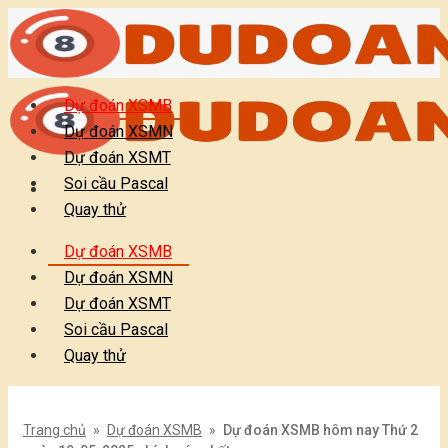
Bỏ
qua
nội
dung
Dự đoán XSMB
Dự đoán XSMN
Dự đoán XSMT
Soi cầu Pascal
Quay thử
Dự đoán XSMB
Dự đoán XSMN
Dự đoán XSMT
Soi cầu Pascal
Quay thử
Trang chủ
»
Dự đoán XSMB
»
Dự đoán XSMB hôm nay Thứ 2