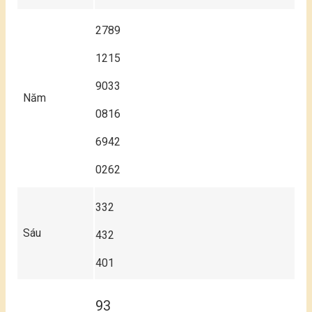
2789
1215
9033
Năm
0816
6942
0262
332
Sáu
432
401
93