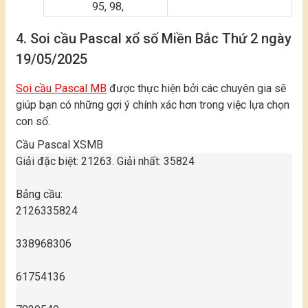
95, 98,
4. Soi cầu Pascal xổ số Miền Bắc Thứ 2 ngày
19/05/2025
Soi cầu Pascal MB
được thực hiện bởi các chuyên gia sẽ
giúp bạn có những gợi ý chính xác hơn trong việc lựa chọn
con số.
Cầu Pascal XSMB
Giải đặc biệt:
21263
. Giải nhất:
35824
Bảng cầu:
2
1
2
6
3
3
5
8
2
4
3
3
8
9
6
8
3
0
6
6
1
7
5
4
1
3
6