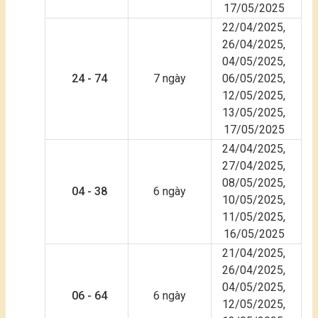
17/05/2025
22/04/2025,
26/04/2025,
04/05/2025,
24 - 74
7 ngày
06/05/2025,
12/05/2025,
13/05/2025,
17/05/2025
24/04/2025,
27/04/2025,
08/05/2025,
04 - 38
6 ngày
10/05/2025,
11/05/2025,
16/05/2025
21/04/2025,
26/04/2025,
04/05/2025,
06 - 64
6 ngày
12/05/2025,