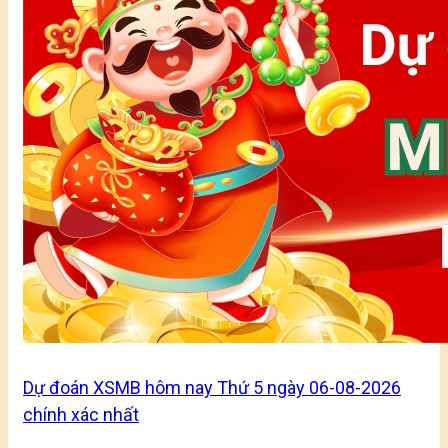
Dự đoán XSMB hôm nay Thứ 5 ngày 06-08-2026
chính xác nhất