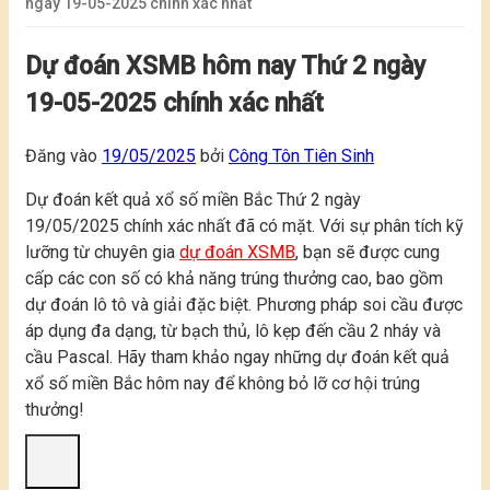
ngày 19-05-2025 chính xác nhất
Dự đoán XSMB hôm nay Thứ 2 ngày
19-05-2025 chính xác nhất
Đăng vào
19/05/2025
bởi
Công Tôn Tiên Sinh
Dự đoán kết quả xổ số miền Bắc Thứ 2
ngày
19/05/2025
chính xác nhất đã có mặt. Với sự phân tích kỹ
lưỡng từ chuyên gia
dự đoán XSMB
, bạn sẽ được cung
cấp các con số có khả năng trúng thưởng cao, bao gồm
dự đoán lô tô và giải đặc biệt. Phương pháp soi cầu được
áp dụng đa dạng, từ bạch thủ, lô kẹp đến cầu 2 nháy và
cầu Pascal. Hãy tham khảo ngay những dự đoán kết quả
xổ số miền Bắc hôm nay để không bỏ lỡ cơ hội trúng
thưởng!