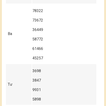
78322
73672
36449
Ba
58772
61466
45257
3698
3847
Tư
9931
5898