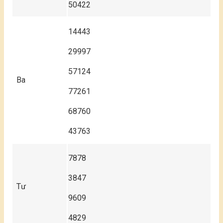
50422
14443
29997
57124
Ba
77261
68760
43763
7878
3847
Tư
9609
4829