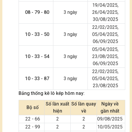
19/04/2025,
08 - 79 - 80
3 ngày
26/04/2025,
30/08/2025
22/02/2025,
10 - 33 - 50
3 ngày
05/04/2025,
06/09/2025
05/04/2025,
10 - 33 - 54
3 ngày
23/08/2025,
06/09/2025
22/02/2025,
10 - 33 - 87
3 ngày
05/04/2025,
23/08/2025
Bảng thống kê lô kép hôm nay:
Số lần xuất
Số lần quay
Ngày về
Bộ số
hiện
về
gần nhất
22 - 66
2
2
09/08/2025
22 - 99
2
2
10/05/2025