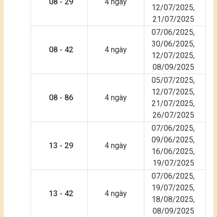
08 - 29
4 ngày
12/07/2025,
21/07/2025
07/06/2025,
30/06/2025,
08 - 42
4 ngày
12/07/2025,
08/09/2025
05/07/2025,
12/07/2025,
08 - 86
4 ngày
21/07/2025,
26/07/2025
07/06/2025,
09/06/2025,
13 - 29
4 ngày
16/06/2025,
19/07/2025
07/06/2025,
19/07/2025,
13 - 42
4 ngày
18/08/2025,
08/09/2025