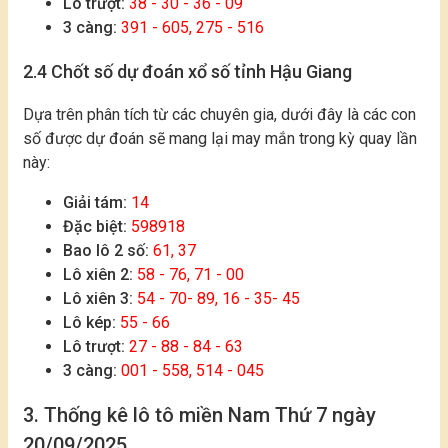
Lô trượt:
38 - 30 - 36 - 09
3 càng:
391 - 605, 275 - 516
2.4 Chốt số dự đoán xổ số tỉnh Hậu Giang
Dựa trên phân tích từ các chuyên gia, dưới đây là các con
số được dự đoán sẽ mang lại may mắn trong kỳ quay lần
này:
Giải tám:
14
Đặc biệt:
598918
Bao lô 2 số:
61, 37
Lô xiên 2:
58 - 76, 71 - 00
Lô xiên 3:
54 - 70- 89, 16 - 35- 45
Lô kép:
55 - 66
Lô trượt:
27 - 88 - 84 - 63
3 càng:
001 - 558, 514 - 045
3. Thống kê lô tô miền Nam Thứ 7 ngày
20/09/2025