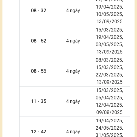
19/04/2025,
08 - 32
4 ngày
10/05/2025,
13/09/2025
15/03/2025,
19/04/2025,
08 - 52
4 ngày
03/05/2025,
13/09/2025
08/03/2025,
15/03/2025,
08 - 56
4 ngày
22/03/2025,
13/09/2025
15/03/2025,
05/04/2025,
11 - 35
4 ngày
12/04/2025,
09/08/2025
19/04/2025,
24/05/2025,
12 - 42
4 ngày
31/05/2025,