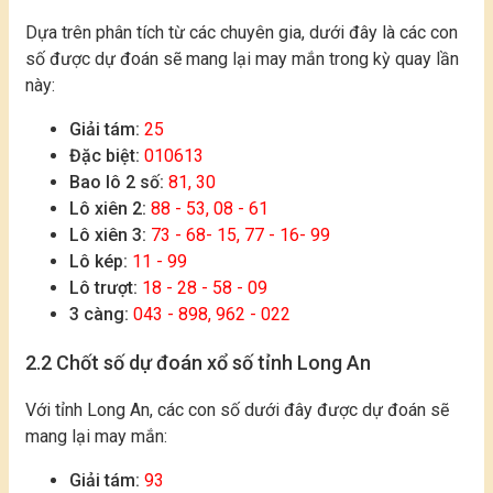
Dựa trên phân tích từ các chuyên gia, dưới đây là các con
số được dự đoán sẽ mang lại may mắn trong kỳ quay lần
này:
Giải tám:
25
Đặc biệt:
010613
Bao lô 2 số:
81, 30
Lô xiên 2:
88 - 53, 08 - 61
Lô xiên 3:
73 - 68- 15, 77 - 16- 99
Lô kép:
11 - 99
Lô trượt:
18 - 28 - 58 - 09
3 càng:
043 - 898, 962 - 022
2.2 Chốt số dự đoán xổ số tỉnh Long An
Với tỉnh Long An, các con số dưới đây được dự đoán sẽ
mang lại may mắn:
Giải tám:
93