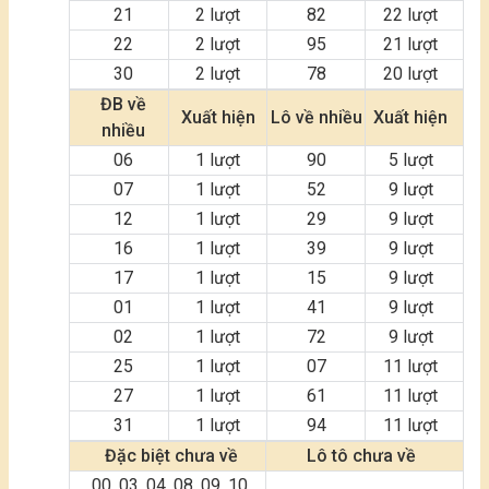
21
2 lượt
82
22 lượt
22
2 lượt
95
21 lượt
30
2 lượt
78
20 lượt
ĐB về
Xuất hiện
Lô về nhiều
Xuất hiện
nhiều
06
1 lượt
90
5 lượt
07
1 lượt
52
9 lượt
12
1 lượt
29
9 lượt
16
1 lượt
39
9 lượt
17
1 lượt
15
9 lượt
01
1 lượt
41
9 lượt
02
1 lượt
72
9 lượt
25
1 lượt
07
11 lượt
27
1 lượt
61
11 lượt
31
1 lượt
94
11 lượt
Đặc biệt chưa về
Lô tô chưa về
00, 03, 04, 08, 09, 10,