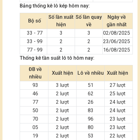
Bảng thống kê lô kép hôm nay:
Số lần xuất
Số lần quay
Ngày về
Bộ số
hiện
về
gần nhất
33 - 77
3
3
02/08/2025
33 - 99
2
2
23/06/2025
77 - 99
2
2
16/08/2025
Thống kê tần suất lô tô hôm nay:
ĐB về
Xuất hiện
Lô về nhiều
Xuất hiện
nhiều
93
3 lượt
51
27 lượt
46
2 lượt
62
25 lượt
77
2 lượt
26
24 lượt
50
2 lượt
83
24 lượt
70
2 lượt
96
23 lượt
05
2 lượt
80
23 lượt
19
2 lượt
53
22 lượt