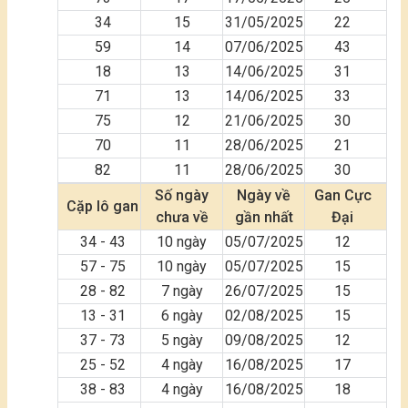
34
15
31/05/2025
22
59
14
07/06/2025
43
18
13
14/06/2025
31
71
13
14/06/2025
33
75
12
21/06/2025
30
70
11
28/06/2025
21
82
11
28/06/2025
30
Số ngày
Ngày về
Gan Cực
Cặp lô gan
chưa về
gần nhất
Đại
34 - 43
10
ngày
05/07/2025
12
57 - 75
10
ngày
05/07/2025
15
28 - 82
7
ngày
26/07/2025
15
13 - 31
6
ngày
02/08/2025
15
37 - 73
5
ngày
09/08/2025
12
25 - 52
4
ngày
16/08/2025
17
38 - 83
4
ngày
16/08/2025
18