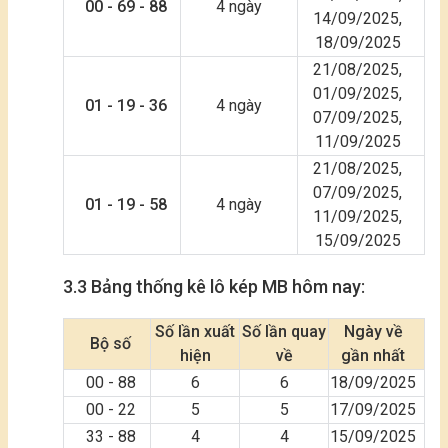
00 - 69 - 88
4 ngày
14/09/2025,
18/09/2025
21/08/2025,
01/09/2025,
01 - 19 - 36
4 ngày
07/09/2025,
11/09/2025
21/08/2025,
07/09/2025,
01 - 19 - 58
4 ngày
11/09/2025,
15/09/2025
3.3 Bảng thống kê lô kép MB hôm nay:
Số lần xuất
Số lần quay
Ngày về
Bộ số
hiện
về
gần nhất
00 - 88
6
6
18/09/2025
00 - 22
5
5
17/09/2025
33 - 88
4
4
15/09/2025