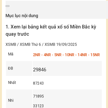
Mục lục nội dung
1. Xem lại bảng kết quả xổ số Miền Bắc kỳ
quay trước
XSMB
/
XSMB Thứ 6
/
XSMB 19/09/2025
Mã
2NR
-
4NR
-
5NR
-
10NR
-
14NR
-
15NR
ĐB
29846
Nhất
87243
71895
Nhì
33123