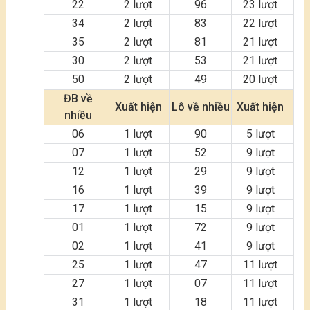
22
2 lượt
96
23 lượt
34
2 lượt
83
22 lượt
35
2 lượt
81
21 lượt
30
2 lượt
53
21 lượt
50
2 lượt
49
20 lượt
ĐB về
Xuất hiện
Lô về nhiều
Xuất hiện
nhiều
06
1 lượt
90
5 lượt
07
1 lượt
52
9 lượt
12
1 lượt
29
9 lượt
16
1 lượt
39
9 lượt
17
1 lượt
15
9 lượt
01
1 lượt
72
9 lượt
02
1 lượt
41
9 lượt
25
1 lượt
47
11 lượt
27
1 lượt
07
11 lượt
31
1 lượt
18
11 lượt