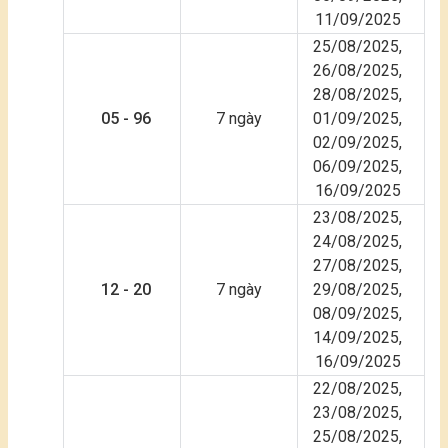
11/09/2025
25/08/2025,
26/08/2025,
28/08/2025,
05 - 96
7 ngày
01/09/2025,
02/09/2025,
06/09/2025,
16/09/2025
23/08/2025,
24/08/2025,
27/08/2025,
12 - 20
7 ngày
29/08/2025,
08/09/2025,
14/09/2025,
16/09/2025
22/08/2025,
23/08/2025,
25/08/2025,