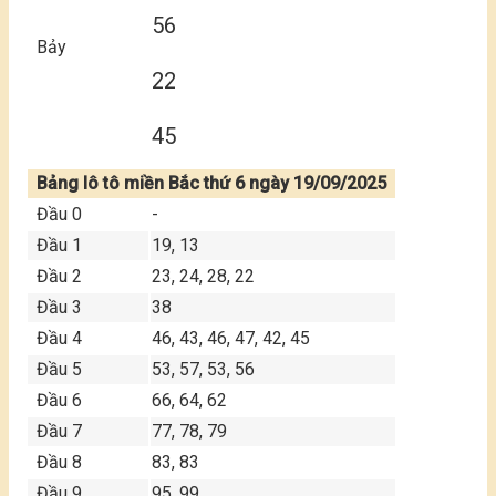
56
Bảy
22
45
Bảng lô tô miền Bắc thứ 6 ngày 19/09/2025
Đầu 0
-
Đầu 1
19, 13
Đầu 2
23, 24, 28, 22
Đầu 3
38
Đầu 4
46
, 43, 46, 47, 42, 45
Đầu 5
53, 57, 53, 56
Đầu 6
66, 64, 62
Đầu 7
77, 78, 79
Đầu 8
83, 83
Đầu 9
95, 99