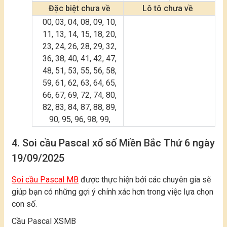
Đặc biệt chưa về
Lô tô chưa về
00, 03, 04, 08, 09, 10,
11, 13, 14, 15, 18, 20,
23, 24, 26, 28, 29, 32,
36, 38, 40, 41, 42, 47,
48, 51, 53, 55, 56, 58,
59, 61, 62, 63, 64, 65,
66, 67, 69, 72, 74, 80,
82, 83, 84, 87, 88, 89,
90, 95, 96, 98, 99,
4. Soi cầu Pascal xổ số Miền Bắc Thứ 6 ngày
19/09/2025
Soi cầu Pascal MB
được thực hiện bởi các chuyên gia sẽ
giúp bạn có những gợi ý chính xác hơn trong việc lựa chọn
con số.
Cầu Pascal XSMB