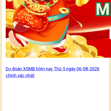
Dự đoán XSMB hôm nay Thứ 5 ngày 06-08-2026
chính xác nhất