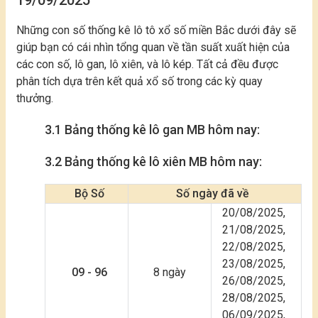
Những con số thống kê lô tô xổ số miền Bắc dưới đây sẽ
giúp bạn có cái nhìn tổng quan về tần suất xuất hiện của
các con số, lô gan, lô xiên, và lô kép. Tất cả đều được
phân tích dựa trên kết quả xổ số trong các kỳ quay
thưởng.
3.1 Bảng thống kê lô gan MB hôm nay:
3.2 Bảng thống kê lô xiên MB hôm nay:
Bộ Số
Số ngày đã về
20/08/2025,
21/08/2025,
22/08/2025,
23/08/2025,
09 - 96
8 ngày
26/08/2025,
28/08/2025,
06/09/2025,