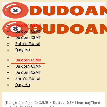
Bỏ
qua
nội
dung
Dự đoán XSMB
Dự đoán XSMN
Dự đoán XSMT
Soi cầu Pascal
Quay thử
Dự đoán XSMB
Dự đoán XSMN
Dự đoán XSMT
Soi cầu Pascal
Quay thử
Trang chủ
»
Dự đoán XSMB
»
Dự đoán XSMB hôm nay Thứ 6