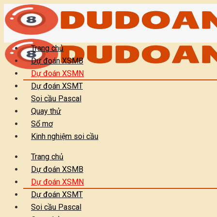
Bỏ
qua
nội
dung
Trang chủ
Dự đoán XSMB
Dự đoán XSMN
Dự đoán XSMT
Soi cầu Pascal
Quay thử
Sổ mơ
Kinh nghiệm soi cầu
Trang chủ
Dự đoán XSMB
Dự đoán XSMN
Dự đoán XSMT
Soi cầu Pascal