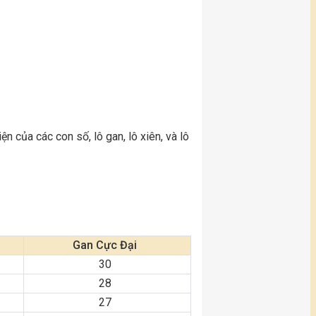
n của các con số, lô gan, lô xiên, và lô
Gan Cực Đại
30
28
27