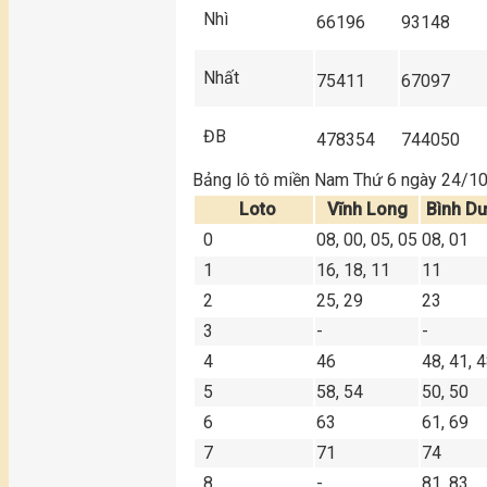
Nhì
66196
93148
Nhất
75411
67097
ĐB
478354
744050
Bảng lô tô miền Nam Thứ 6 ngày 24/1
Loto
Vĩnh Long
Bình D
0
08, 00, 05, 05
08, 01
1
16, 18, 11
11
2
25, 29
23
3
-
-
4
46
48, 41, 4
5
58,
54
50,
50
6
63
61, 69
7
71
74
8
-
81, 83