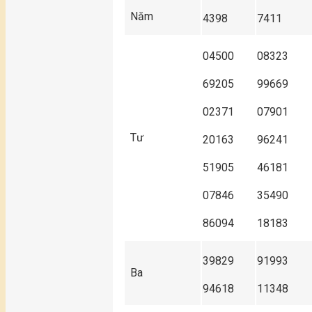
Năm
4398
7411
04500
08323
69205
99669
02371
07901
Tư
20163
96241
51905
46181
07846
35490
86094
18183
39829
91993
Ba
94618
11348