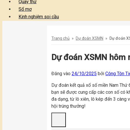
Quay thử
Sổ mơ
Kinh nghiệm soi cầu
Trang chủ
»
Dự đoán XSMN
»
Dự đoán X
Dự đoán XSMN hôm na
Đăng vào
24/10/2025
bởi
Công Tôn Ti
Dự đoán kết quả xổ số miền Nam Thứ 
bạn sẽ được cung cấp các con số có kh
đa dạng, từ lô xiên, lô kép đến 3 càn
hội trúng thưởng!