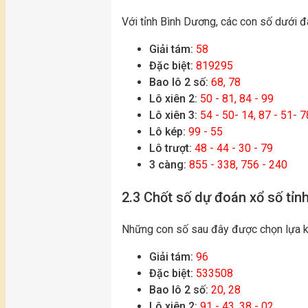
Với tỉnh Bình Dương, các con số dưới 
Giải tám:
58
Đặc biệt:
819295
Bao lô 2 số:
68, 78
Lô xiên 2:
50 - 81, 84 - 99
Lô xiên 3:
54 - 50- 14, 87 - 51- 7
Lô kép:
99 - 55
Lô trượt:
48 - 44 - 30 - 79
3 càng:
855 - 338, 756 - 240
2.3 Chốt số dự đoán xổ số tỉn
Những con số sau đây được chọn lựa kỹ
Giải tám:
96
Đặc biệt:
533508
Bao lô 2 số:
20, 28
Lô xiên 2:
91 - 43, 38 - 02