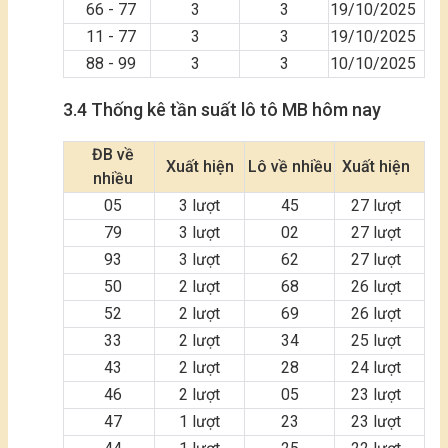
66 - 77
3
3
19/10/2025
11 - 77
3
3
19/10/2025
88 - 99
3
3
10/10/2025
3.4 Thống kê tần suất lô tô MB hôm nay
ĐB về
Xuất hiện
Lô về nhiều
Xuất hiện
nhiều
05
3 lượt
45
27 lượt
79
3 lượt
02
27 lượt
93
3 lượt
62
27 lượt
50
2 lượt
68
26 lượt
52
2 lượt
69
26 lượt
33
2 lượt
34
25 lượt
43
2 lượt
28
24 lượt
46
2 lượt
05
23 lượt
47
1 lượt
23
23 lượt