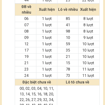
44
1 lượt
25
22 lượt
ĐB về
Xuất hiện
Lô về nhiều
Xuất hiện
nhiều
06
1 lượt
85
8 lượt
07
1 lượt
41
8 lượt
08
1 lượt
98
8 lượt
09
1 lượt
10
9 lượt
12
1 lượt
59
10 lượt
17
1 lượt
35
10 lượt
19
1 lượt
21
10 lượt
21
1 lượt
15
10 lượt
23
1 lượt
78
11 lượt
24
1 lượt
73
11 lượt
Đặc biệt chưa về
Lô tô chưa về
00, 02, 03, 04, 10, 11,
13, 14, 15, 16, 18, 20,
22, 26, 27, 29, 32, 34,