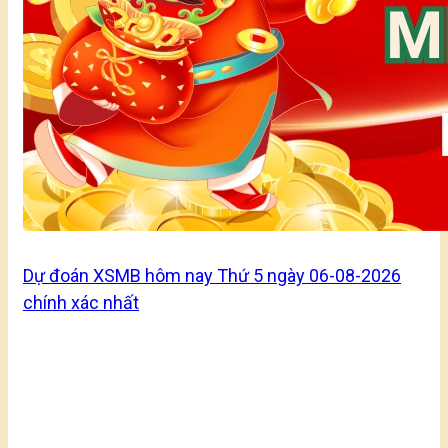
Dự đoán XSMB hôm nay Thứ 5 ngày 06-08-2026
chính xác nhất