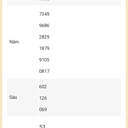
7349
9686
2829
Năm
1879
9105
0817
602
Sáu
126
069
53