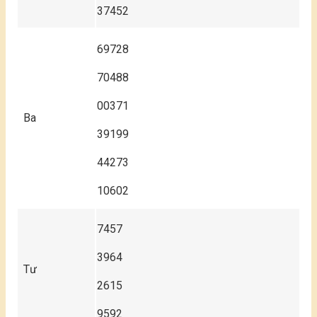
37452
69728
70488
00371
Ba
39199
44273
10602
7457
3964
Tư
2615
9592