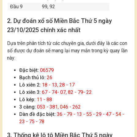
Đầu 9
99, 92
2. Dự đoán xổ số Miền Bắc Thứ 5 ngày
23/10/2025 chính xác nhất
Dựa trên phân tích từ các chuyên gia, dưới đây là các con
số được dự đoán sẽ mang lại may mắn trong kỳ quay lần
này:
Đặc biệt:
06579
Bạch thủ lô:
26
Lô xiên 2:
18 - 13, 28 - 17
Lô xiên 3:
67 - 74- 07, 82 - 79- 22
Lô kép:
11 - 88
3 càng:
053 - 381, 046 - 262
Dàn đề đặc biệt:
36 - 79 - 13 - 55 - 29 - 47 - 54 -
23 - 75 - 78
3. Thống kê lô tô Miền Bắc Thứ 5 ngày