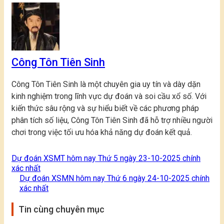
Công Tôn Tiên Sinh
Công Tôn Tiên Sinh là một chuyên gia uy tín và dày dặn
kinh nghiệm trong lĩnh vực dự đoán và soi cầu xổ số. Với
kiến thức sâu rộng và sự hiểu biết về các phương pháp
phân tích số liệu, Công Tôn Tiên Sinh đã hỗ trợ nhiều người
chơi trong việc tối ưu hóa khả năng dự đoán kết quả.
Dự đoán XSMT hôm nay Thứ 5 ngày 23-10-2025 chính
xác nhất
Dự đoán XSMN hôm nay Thứ 6 ngày 24-10-2025 chính
xác nhất
Tin cùng chuyên mục