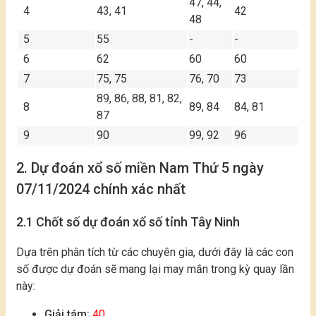
47, 44,
4
43, 41
42
48
5
55
-
-
6
62
60
60
7
75,
75
76, 70
73
89, 86, 88, 81, 82,
8
89, 84
84, 81
87
9
90
99, 92
96
2. Dự đoán xổ số miền Nam Thứ 5 ngày
07/11/2024 chính xác nhất
2.1 Chốt số dự đoán xổ số tỉnh Tây Ninh
Dựa trên phân tích từ các chuyên gia, dưới đây là các con
số được dự đoán sẽ mang lại may mắn trong kỳ quay lần
này:
Giải tám:
40