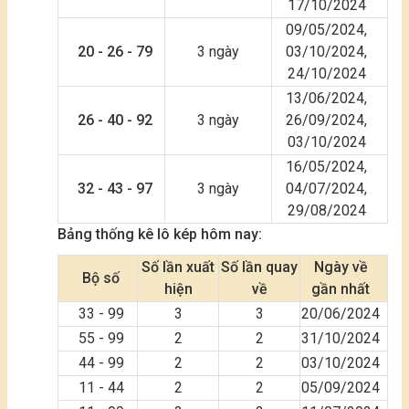
17/10/2024
09/05/2024,
20 - 26 - 79
3 ngày
03/10/2024,
24/10/2024
13/06/2024,
26 - 40 - 92
3 ngày
26/09/2024,
03/10/2024
16/05/2024,
32 - 43 - 97
3 ngày
04/07/2024,
29/08/2024
Bảng thống kê lô kép hôm nay:
Số lần xuất
Số lần quay
Ngày về
Bộ số
hiện
về
gần nhất
33 - 99
3
3
20/06/2024
55 - 99
2
2
31/10/2024
44 - 99
2
2
03/10/2024
11 - 44
2
2
05/09/2024