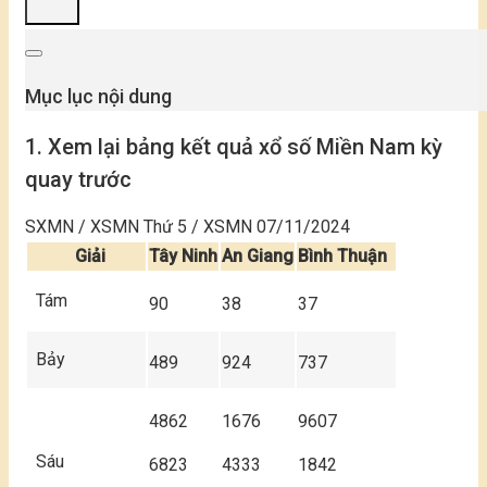
Mục lục nội dung
1. Xem lại bảng kết quả xổ số Miền Nam kỳ
quay trước
SXMN
/
XSMN Thứ 5
/
XSMN 07/11/2024
Giải
Tây Ninh
An Giang
Bình Thuận
Tám
90
38
37
Bảy
489
924
737
4862
1676
9607
Sáu
6823
4333
1842