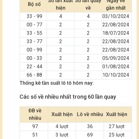
Số lần xuất
Số lần quay
Ngày về
Bộ số
hiện
về
gần nhất
33 - 99
4
4
03/10/2024
00 - 77
2
2
22/08/2024
33 - 55
2
2
18/07/2024
33 - 77
2
2
22/08/2024
00 - 99
2
2
22/08/2024
00 - 33
2
2
05/09/2024
22 - 44
2
2
01/08/2024
66 - 88
2
2
10/10/2024
Thống kê tần suất lô tô hôm nay:
Các số về
nhiều nhất
trong 60 lần quay
ĐB về
Xuất hiện
Lô về nhiều
Xuất hiện
nhiều
97
4 lượt
36
27 lượt
51
3 lượt
69
25 lượt