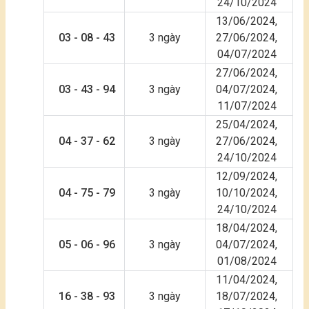
24/10/2024
13/06/2024,
03 - 08 - 43
3 ngày
27/06/2024,
04/07/2024
27/06/2024,
03 - 43 - 94
3 ngày
04/07/2024,
11/07/2024
25/04/2024,
04 - 37 - 62
3 ngày
27/06/2024,
24/10/2024
12/09/2024,
04 - 75 - 79
3 ngày
10/10/2024,
24/10/2024
18/04/2024,
05 - 06 - 96
3 ngày
04/07/2024,
01/08/2024
11/04/2024,
16 - 38 - 93
3 ngày
18/07/2024,