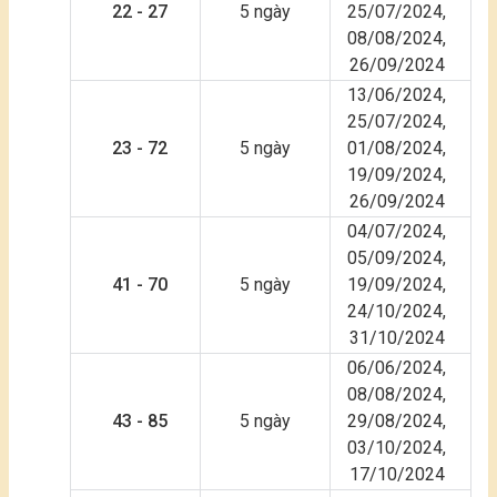
22 - 27
5 ngày
25/07/2024,
08/08/2024,
26/09/2024
13/06/2024,
25/07/2024,
23 - 72
5 ngày
01/08/2024,
19/09/2024,
26/09/2024
04/07/2024,
05/09/2024,
41 - 70
5 ngày
19/09/2024,
24/10/2024,
31/10/2024
06/06/2024,
08/08/2024,
43 - 85
5 ngày
29/08/2024,
03/10/2024,
17/10/2024