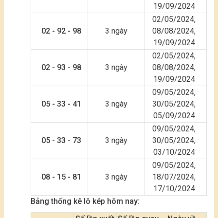
19/09/2024
02/05/2024,
02 - 92 - 98
3 ngày
08/08/2024,
19/09/2024
02/05/2024,
02 - 93 - 98
3 ngày
08/08/2024,
19/09/2024
09/05/2024,
05 - 33 - 41
3 ngày
30/05/2024,
05/09/2024
09/05/2024,
05 - 33 - 73
3 ngày
30/05/2024,
03/10/2024
09/05/2024,
08 - 15 - 81
3 ngày
18/07/2024,
17/10/2024
Bảng thống kê lô kép hôm nay: