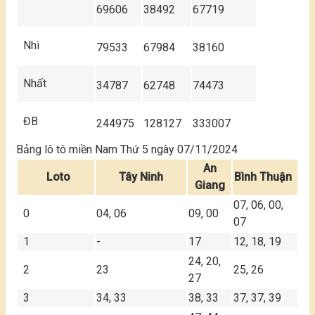
69606
38492
67719
Nhì
79533
67984
38160
Nhất
34787
62748
74473
ĐB
244975
128127
333007
Bảng lô tô miền Nam Thứ 5 ngày 07/11/2024
An
Loto
Tây Ninh
Bình Thuận
Giang
07, 06, 00,
0
04, 06
09, 00
07
1
-
17
12, 18, 19
24, 20,
2
23
25, 26
27
3
34, 33
38, 33
37, 37, 39