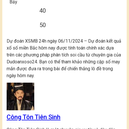
Bảy
40
50
Dự đoán XSMB 24h ngày 06/11/2024
– Dự đoán kết quả
xổ số miền Bắc hôm nay được tính toán chính xác dựa
trên các phương pháp phân tích soi cầu từ chuyên gia của
Dudoanxoso24. Bạn có thể tham khảo những cặp số may
mắn được đưa ra trong bài để chiến thắng lô đề trong
ngày hôm nay.
Công Tôn Tiên Sinh