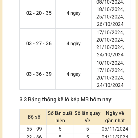
08/10/2024,
18/10/2024,
02 - 20 - 35
4 ngày
25/10/2024,
26/10/2024
17/10/2024,
20/10/2024,
03 - 27 - 36
4 ngày
21/10/2024,
24/10/2024
10/10/2024,
17/10/2024,
03 - 36 - 39
4 ngày
20/10/2024,
24/10/2024
3.3 Bảng thống kê lô kép MB hôm nay:
Số lần xuất
Số lần quay
Ngày về
Bộ số
hiện
về
gần nhất
55 - 99
5
5
05/11/2024
22 - 66
5
5
04/11/2024