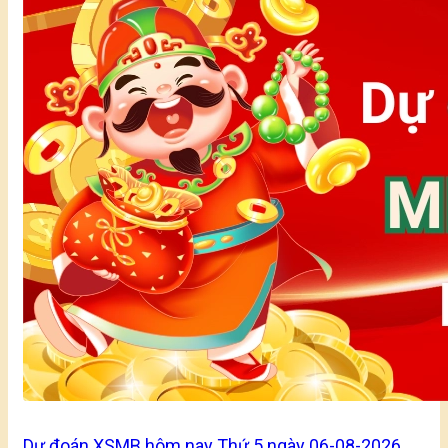
Dự đoán XSMB hôm nay Thứ 5 ngày 06-08-2026