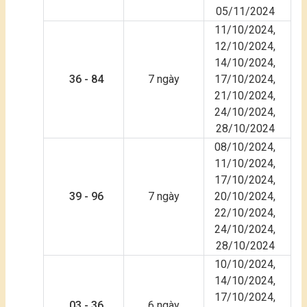
05/11/2024
11/10/2024,
12/10/2024,
14/10/2024,
36 - 84
7 ngày
17/10/2024,
21/10/2024,
24/10/2024,
28/10/2024
08/10/2024,
11/10/2024,
17/10/2024,
39 - 96
7 ngày
20/10/2024,
22/10/2024,
24/10/2024,
28/10/2024
10/10/2024,
14/10/2024,
17/10/2024,
03 - 36
6 ngày