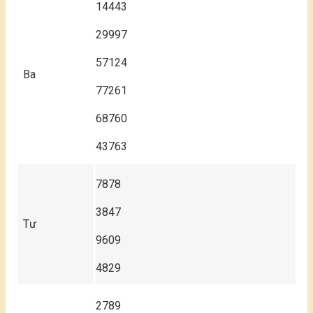
14443
29997
57124
Ba
77261
68760
43763
7878
3847
Tư
9609
4829
2789