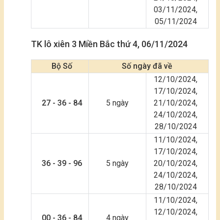
03/11/2024,
05/11/2024
TK
lô xiên 3
Miền Bắc thứ 4, 06/11/2024
Bộ Số
Số ngày đã về
12/10/2024,
17/10/2024,
27 - 36 - 84
5 ngày
21/10/2024,
24/10/2024,
28/10/2024
11/10/2024,
17/10/2024,
36 - 39 - 96
5 ngày
20/10/2024,
24/10/2024,
28/10/2024
11/10/2024,
12/10/2024,
00 - 36 - 84
4 ngày