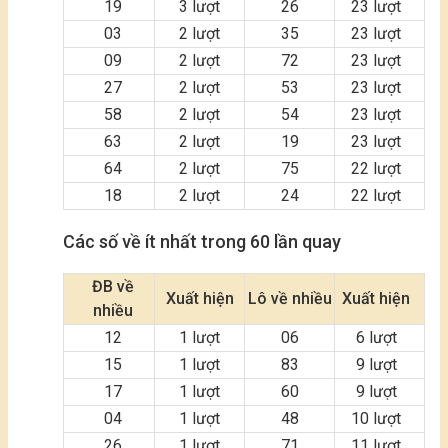
19
3 lượt
26
23 lượt
03
2 lượt
35
23 lượt
09
2 lượt
72
23 lượt
27
2 lượt
53
23 lượt
58
2 lượt
54
23 lượt
63
2 lượt
19
23 lượt
64
2 lượt
75
22 lượt
18
2 lượt
24
22 lượt
Các số về
ít nhất
trong 60 lần quay
ĐB về
Xuất hiện
Lô về nhiều
Xuất hiện
nhiều
12
1 lượt
06
6 lượt
15
1 lượt
83
9 lượt
17
1 lượt
60
9 lượt
04
1 lượt
48
10 lượt
26
1 lượt
71
11 lượt