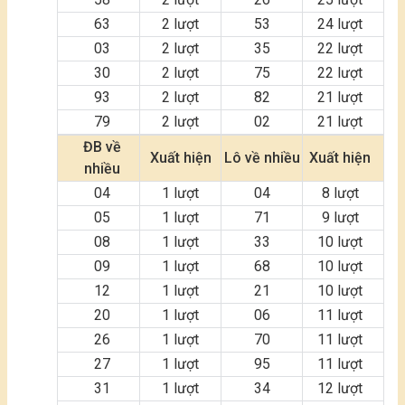
63
2 lượt
53
24 lượt
03
2 lượt
35
22 lượt
30
2 lượt
75
22 lượt
93
2 lượt
82
21 lượt
79
2 lượt
02
21 lượt
ĐB về
Xuất hiện
Lô về nhiều
Xuất hiện
nhiều
04
1 lượt
04
8 lượt
05
1 lượt
71
9 lượt
08
1 lượt
33
10 lượt
09
1 lượt
68
10 lượt
12
1 lượt
21
10 lượt
20
1 lượt
06
11 lượt
26
1 lượt
70
11 lượt
27
1 lượt
95
11 lượt
31
1 lượt
34
12 lượt