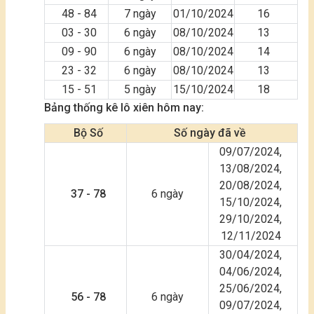
48 - 84
7
ngày
01/10/2024
16
03 - 30
6
ngày
08/10/2024
13
09 - 90
6
ngày
08/10/2024
14
23 - 32
6
ngày
08/10/2024
13
15 - 51
5
ngày
15/10/2024
18
Bảng thống kê lô xiên hôm nay:
Bộ Số
Số ngày đã về
09/07/2024,
13/08/2024,
20/08/2024,
37 - 78
6 ngày
15/10/2024,
29/10/2024,
12/11/2024
30/04/2024,
04/06/2024,
25/06/2024,
56 - 78
6 ngày
09/07/2024,