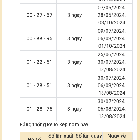
07/05/2024,
00 - 27 - 67
3 ngày
28/05/2024,
08/10/2024
09/07/2024,
00 - 88 - 95
3 ngày
06/08/2024,
01/10/2024
25/06/2024,
01 - 22 - 51
3 ngày
30/07/2024,
13/08/2024
30/07/2024,
01 - 28 - 51
3 ngày
06/08/2024,
13/08/2024
30/07/2024,
01 - 28 - 75
3 ngày
06/08/2024,
13/08/2024
Bảng thống kê lô kép hôm nay:
Số lần xuất
Số lần quay
Ngày về
Bộ số