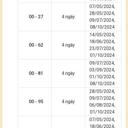
07/05/2024,
28/05/2024,
00 - 27
4 ngày
09/07/2024,
08/10/2024
14/05/2024,
18/06/2024,
00 - 62
4 ngày
23/07/2024,
01/10/2024
09/07/2024,
03/09/2024,
00 - 81
4 ngày
01/10/2024,
08/10/2024
28/05/2024,
09/07/2024,
00 - 95
4 ngày
06/08/2024,
01/10/2024
07/05/2024,
18/06/2024,