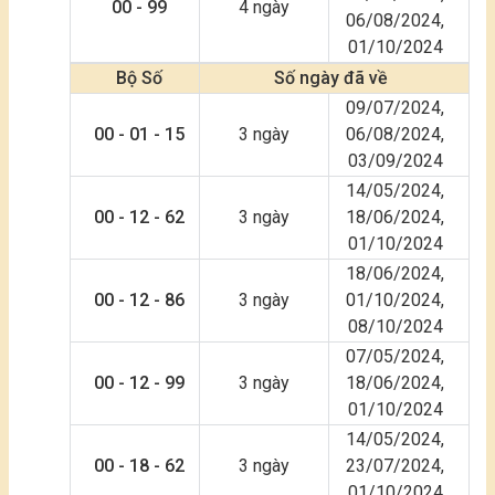
00 - 99
4 ngày
06/08/2024,
01/10/2024
Bộ Số
Số ngày đã về
09/07/2024,
00 - 01 - 15
3 ngày
06/08/2024,
03/09/2024
14/05/2024,
00 - 12 - 62
3 ngày
18/06/2024,
01/10/2024
18/06/2024,
00 - 12 - 86
3 ngày
01/10/2024,
08/10/2024
07/05/2024,
00 - 12 - 99
3 ngày
18/06/2024,
01/10/2024
14/05/2024,
00 - 18 - 62
3 ngày
23/07/2024,
01/10/2024