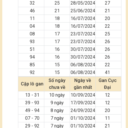
32
25
28/05/2024
27
46
21
25/06/2024
21
11
18
16/07/2024
20
04
18
16/07/2024
22
08
17
23/07/2024
25
93
17
23/07/2024
26
51
16
30/07/2024
26
94
16
30/07/2024
26
85
15
06/08/2024
22
92
15
06/08/2024
41
Số ngày
Ngày về
Gan Cực
Cặp lô gan
chưa về
gần nhất
Đại
13 - 31
10
ngày
10/09/2024
12
39 - 93
9
ngày
17/09/2024
12
49 - 94
8
ngày
24/09/2024
20
07 - 70
7
ngày
01/10/2024
11
29 - 92
7
ngày
01/10/2024
21