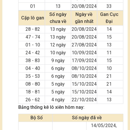
01
13
20/08/2024
33
Số ngày
Ngày về
Gan Cực
Cặp lô gan
chưa về
gần nhất
Đại
28 - 82
13
ngày
20/08/2024
14
47 - 74
13
ngày
20/08/2024
15
01 - 10
12
ngày
27/08/2024
13
24 - 42
10
ngày
10/09/2024
11
38 - 83
9
ngày
17/09/2024
15
04 - 40
6
ngày
08/10/2024
10
35 - 53
6
ngày
08/10/2024
21
08 - 80
5
ngày
15/10/2024
21
18 - 81
5
ngày
15/10/2024
14
26 - 62
4
ngày
22/10/2024
13
Bảng thống kê lô xiên hôm nay:
Bộ Số
Số ngày đã về
14/05/2024,