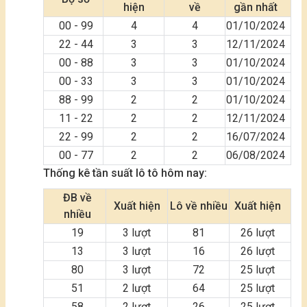
hiện
về
gần nhất
00 - 99
4
4
01/10/2024
22 - 44
3
3
12/11/2024
00 - 88
3
3
01/10/2024
00 - 33
3
3
01/10/2024
88 - 99
2
2
01/10/2024
11 - 22
2
2
12/11/2024
22 - 99
2
2
16/07/2024
00 - 77
2
2
06/08/2024
Thống kê tần suất lô tô hôm nay:
ĐB về
Xuất hiện
Lô về nhiều
Xuất hiện
nhiều
19
3 lượt
81
26 lượt
13
3 lượt
16
26 lượt
80
3 lượt
72
25 lượt
51
2 lượt
64
25 lượt
58
2 lượt
26
25 lượt