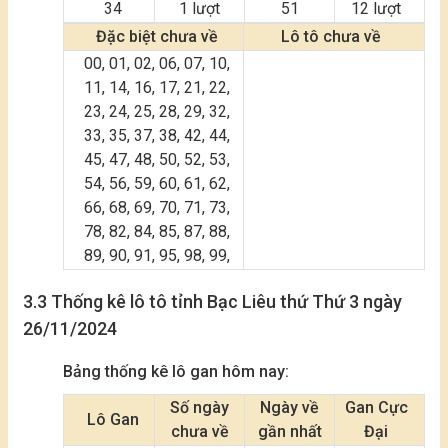
34
1 lượt
51
12 lượt
Đặc biệt chưa về
Lô tô chưa về
00, 01, 02, 06, 07, 10,
11, 14, 16, 17, 21, 22,
23, 24, 25, 28, 29, 32,
33, 35, 37, 38, 42, 44,
45, 47, 48, 50, 52, 53,
54, 56, 59, 60, 61, 62,
66, 68, 69, 70, 71, 73,
78, 82, 84, 85, 87, 88,
89, 90, 91, 95, 98, 99,
3.3 Thống kê lô tô tỉnh Bạc Liêu thứ Thứ 3 ngày
26/11/2024
Bảng thống kê lô gan hôm nay:
Số ngày
Ngày về
Gan Cực
Lô Gan
chưa về
gần nhất
Đại