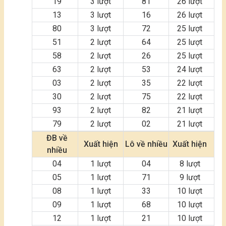
19
3 lượt
81
26 lượt
13
3 lượt
16
26 lượt
80
3 lượt
72
25 lượt
51
2 lượt
64
25 lượt
58
2 lượt
26
25 lượt
63
2 lượt
53
24 lượt
03
2 lượt
35
22 lượt
30
2 lượt
75
22 lượt
93
2 lượt
82
21 lượt
79
2 lượt
02
21 lượt
ĐB về
Xuất hiện
Lô về nhiều
Xuất hiện
nhiều
04
1 lượt
04
8 lượt
05
1 lượt
71
9 lượt
08
1 lượt
33
10 lượt
09
1 lượt
68
10 lượt
12
1 lượt
21
10 lượt