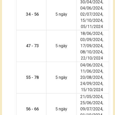
30/04/2024,
04/06/2024,
34 - 56
5 ngày
02/07/2024,
15/10/2024,
05/11/2024
18/06/2024,
03/09/2024,
47 - 73
5 ngày
17/09/2024,
08/10/2024,
22/10/2024
04/06/2024,
11/06/2024,
55 - 78
5 ngày
20/08/2024,
24/09/2024,
15/10/2024
21/05/2024,
25/06/2024,
56 - 66
5 ngày
09/07/2024,