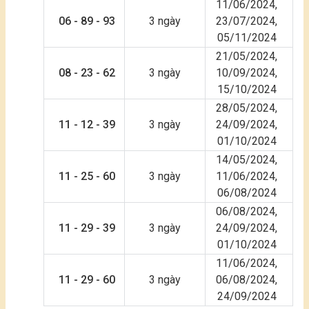
11/06/2024,
06 - 89 - 93
3 ngày
23/07/2024,
05/11/2024
21/05/2024,
08 - 23 - 62
3 ngày
10/09/2024,
15/10/2024
28/05/2024,
11 - 12 - 39
3 ngày
24/09/2024,
01/10/2024
14/05/2024,
11 - 25 - 60
3 ngày
11/06/2024,
06/08/2024
06/08/2024,
11 - 29 - 39
3 ngày
24/09/2024,
01/10/2024
11/06/2024,
11 - 29 - 60
3 ngày
06/08/2024,
24/09/2024