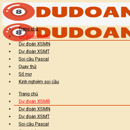
Bỏ
qua
nội
dung
Trang chủ
Dự đoán XSMB
Dự đoán XSMN
Dự đoán XSMT
Soi cầu Pascal
Quay thử
Sổ mơ
Kinh nghiệm soi cầu
Trang chủ
Dự đoán XSMB
Dự đoán XSMN
Dự đoán XSMT
Soi cầu Pascal