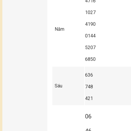
4716
1027
4190
Năm
0144
5207
6850
636
Sáu
748
421
06