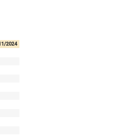
/11/2024