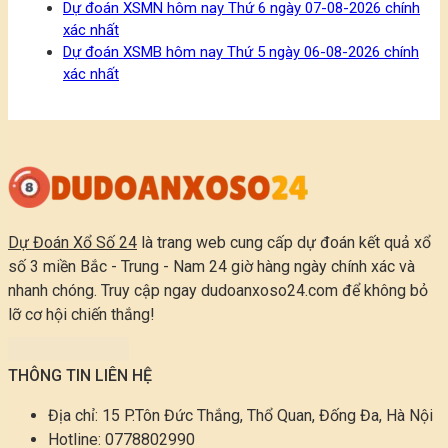
Dự đoán XSMN hôm nay Thứ 6 ngày 07-08-2026 chính
xác nhất
Dự đoán XSMB hôm nay Thứ 5 ngày 06-08-2026 chính
xác nhất
Dự Đoán Xổ Số 24
là trang web cung cấp dự đoán kết quả xổ
số 3 miền Bắc - Trung - Nam 24 giờ hàng ngày chính xác và
nhanh chóng. Truy cập ngay dudoanxoso24.com để không bỏ
lỡ cơ hội chiến thắng!
THÔNG TIN LIÊN HỆ
Địa chỉ: 15 P.Tôn Đức Thắng, Thổ Quan, Đống Đa, Hà Nội
Hotline: 0778802990