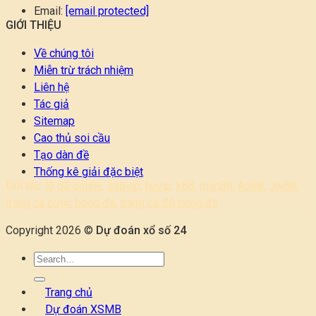
Email:
[email protected]
GIỚI THIỆU
Về chúng tôi
Miễn trừ trách nhiệm
Liên hệ
Tác giả
Sitemap
Cao thủ soi cầu
Tạo dàn đề
Thống kê giải đặc biệt
Đối tác:
lô đề online
,
saovip
,
huvip
,
k88
,
man88
,
Ao88
,
Jw88
,
trang cá cược bóng đá
,
trang cá độ bóng đá
Copyright 2026 ©
Dự đoán xổ số 24
Trang chủ
Dự đoán XSMB