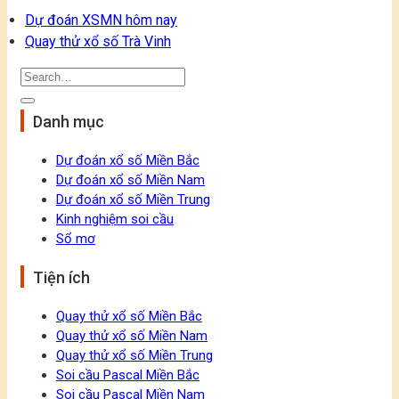
Dự đoán XSMN hôm nay
Quay thử xổ số Trà Vinh
Danh mục
Dự đoán xổ số Miền Bắc
Dự đoán xổ số Miền Nam
Dự đoán xổ số Miền Trung
Kinh nghiệm soi cầu
Sổ mơ
Tiện ích
Quay thử xổ số Miền Bắc
Quay thử xổ số Miền Nam
Quay thử xổ số Miền Trung
Soi cầu Pascal Miền Bắc
Soi cầu Pascal Miền Nam