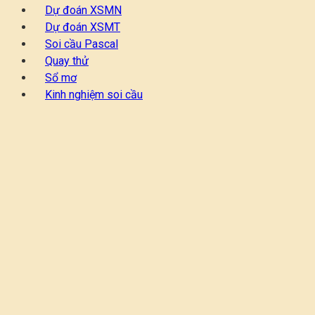
Dự đoán XSMN
Dự đoán XSMT
Soi cầu Pascal
Quay thử
Sổ mơ
Kinh nghiệm soi cầu