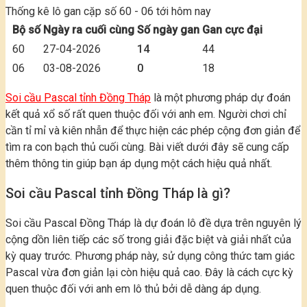
Thống kê lô gan cặp số
60 - 06
tới hôm nay
Bộ số
Ngày ra cuối cùng
Số ngày gan
Gan cực đại
60
27-04-2026
14
44
06
03-08-2026
0
18
Soi cầu Pascal tỉnh Đồng Tháp
là một phương pháp dự đoán
kết quả xổ số rất quen thuộc đối với anh em. Người chơi chỉ
cần tỉ mỉ và kiên nhẫn để thực hiện các phép cộng đơn giản để
tìm ra con bạch thủ cuối cùng. Bài viết dưới đây sẽ cung cấp
thêm thông tin giúp bạn áp dụng một cách hiệu quả nhất.
Soi cầu Pascal tỉnh Đồng Tháp là gì?
Soi cầu Pascal Đồng Tháp là dự đoán lô đề dựa trên nguyên lý
cộng dồn liên tiếp các số trong giải đặc biệt và giải nhất của
kỳ quay trước. Phương pháp này, sử dụng công thức tam giác
Pascal vừa đơn giản lại còn hiệu quả cao. Đây là cách cực kỳ
quen thuộc đối với anh em lô thủ bởi dễ dàng áp dụng.