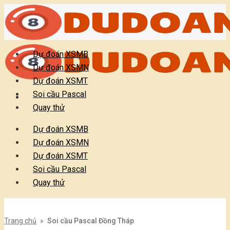
Bỏ
qua
nội
dung
Dự đoán XSMB
Dự đoán XSMN
Dự đoán XSMT
Soi cầu Pascal
Quay thử
Dự đoán XSMB
Dự đoán XSMN
Dự đoán XSMT
Soi cầu Pascal
Quay thử
Trang chủ
»
Soi cầu Pascal Đồng Tháp