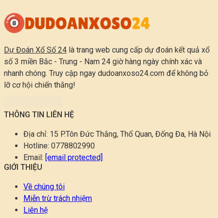
Dự Đoán Xổ Số 24
là trang web cung cấp dự đoán kết quả xổ
số 3 miền Bắc - Trung - Nam 24 giờ hàng ngày chính xác và
nhanh chóng. Truy cập ngay dudoanxoso24.com để không bỏ
lỡ cơ hội chiến thắng!
THÔNG TIN LIÊN HỆ
Địa chỉ: 15 P.Tôn Đức Thắng, Thổ Quan, Đống Đa, Hà Nội
Hotline: 0778802990
Email:
[email protected]
GIỚI THIỆU
Về chúng tôi
Miễn trừ trách nhiệm
Liên hệ