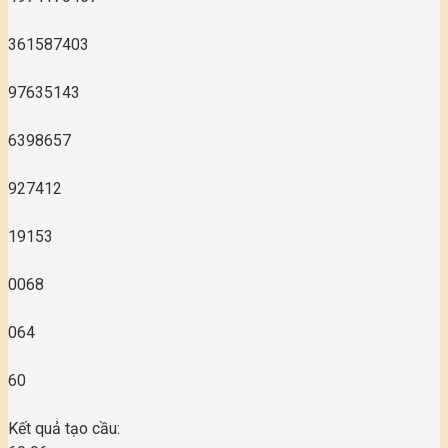
3
6
1
5
8
7
4
0
3
9
7
6
3
5
1
4
3
6
3
9
8
6
5
7
9
2
7
4
1
2
1
9
1
5
3
0
0
6
8
0
6
4
6
0
Kết quả tạo cầu: