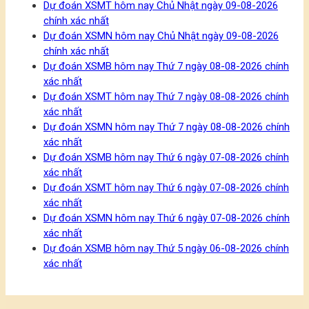
Dự đoán XSMT hôm nay Chủ Nhật ngày 09-08-2026
chính xác nhất
Dự đoán XSMN hôm nay Chủ Nhật ngày 09-08-2026
chính xác nhất
Dự đoán XSMB hôm nay Thứ 7 ngày 08-08-2026 chính
xác nhất
Dự đoán XSMT hôm nay Thứ 7 ngày 08-08-2026 chính
xác nhất
Dự đoán XSMN hôm nay Thứ 7 ngày 08-08-2026 chính
xác nhất
Dự đoán XSMB hôm nay Thứ 6 ngày 07-08-2026 chính
xác nhất
Dự đoán XSMT hôm nay Thứ 6 ngày 07-08-2026 chính
xác nhất
Dự đoán XSMN hôm nay Thứ 6 ngày 07-08-2026 chính
xác nhất
Dự đoán XSMB hôm nay Thứ 5 ngày 06-08-2026 chính
xác nhất