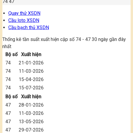
74
47
Quay thử XSDN
Cầu loto XSDN
Cầu bạch thủ XSDN
Thống kê tần suất xuất hiện cặp số
74 - 47
30 ngày gần đây
nhất
Bộ số
Xuất hiện
74
21-01-2026
74
11-03-2026
74
15-04-2026
74
15-07-2026
Bộ số
Xuất hiện
47
28-01-2026
47
11-03-2026
47
13-05-2026
47
29-07-2026