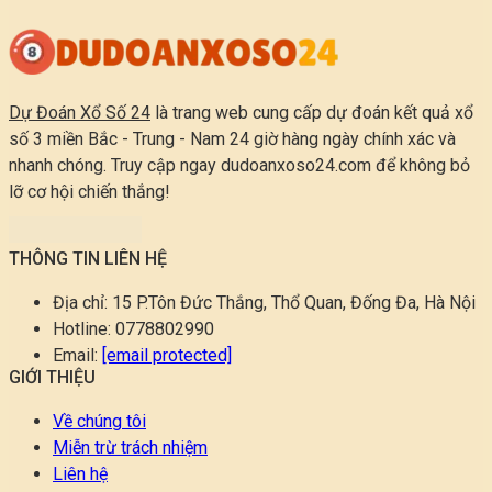
Dự Đoán Xổ Số 24
là trang web cung cấp dự đoán kết quả xổ
số 3 miền Bắc - Trung - Nam 24 giờ hàng ngày chính xác và
nhanh chóng. Truy cập ngay dudoanxoso24.com để không bỏ
lỡ cơ hội chiến thắng!
THÔNG TIN LIÊN HỆ
Địa chỉ: 15 P.Tôn Đức Thắng, Thổ Quan, Đống Đa, Hà Nội
Hotline: 0778802990
Email:
[email protected]
GIỚI THIỆU
Về chúng tôi
Miễn trừ trách nhiệm
Liên hệ