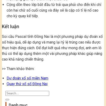
Cộng dồn theo lớp bắt đầu từ trái qua phải cho đến khi chỉ
còn hai chữ số cuối cùng và đây sẽ là cặp có tỉ lệ nổ cao
cho kỳ quay kế tiếp.
Kết luận
Soi cầu Pascal tỉnh Đồng Nai là một phương pháp dự đoán xổ
số hiệu quả, dễ áp dụng và mang lại tỷ lệ trúng cao nếu được
thực hiện đúng cách. Để đạt kết quả như mong đợi, anh em lô
thủ có thể áp dụng thêm một vài phương pháp khác giúp nâng
cao khả năng chiến thắng.
>> Tham khảo thêm:
Dự đoán xổ số miền Nam
Quay thử xổ số Đồng Nai
Danh mục