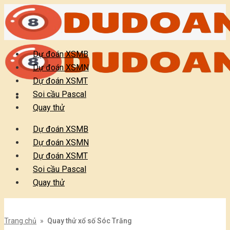
Bỏ
qua
nội
dung
Dự đoán XSMB
Dự đoán XSMN
Dự đoán XSMT
Soi cầu Pascal
Quay thử
Dự đoán XSMB
Dự đoán XSMN
Dự đoán XSMT
Soi cầu Pascal
Quay thử
Trang chủ
»
Quay thử xổ số Sóc Trăng