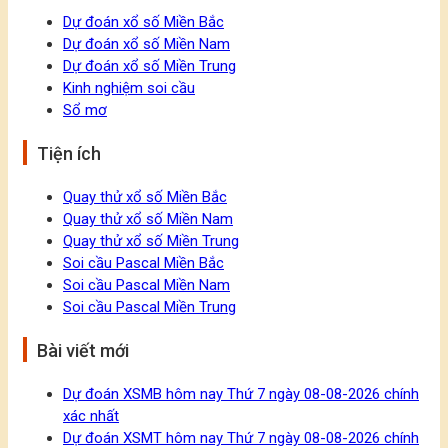
Dự đoán xổ số Miền Bắc
Dự đoán xổ số Miền Nam
Dự đoán xổ số Miền Trung
Kinh nghiệm soi cầu
Sổ mơ
Tiện ích
Quay thử xổ số Miền Bắc
Quay thử xổ số Miền Nam
Quay thử xổ số Miền Trung
Soi cầu Pascal Miền Bắc
Soi cầu Pascal Miền Nam
Soi cầu Pascal Miền Trung
Bài viết mới
Dự đoán XSMB hôm nay Thứ 7 ngày 08-08-2026 chính
xác nhất
Dự đoán XSMT hôm nay Thứ 7 ngày 08-08-2026 chính