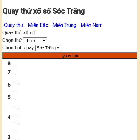
Quay thử xổ số Sóc Trăng
Quay thử
Miền Bắc
Miền Trung
Miền Nam
Quay thử xổ số
Chọn thứ
Chọn tỉnh quay
Quay thử
8
...
7
...
...
...
6
...
5
...
...
...
...
...
4
...
...
...
3
...
...