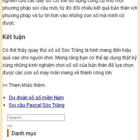
nghiên cứu các dãy số. Có thể sử dụng công cụ như một
phương pháp soi cầu mới, từ đó đối chiếu kết quả bản thân với
phương pháp và tự tin hơn vào những con số mà mình có
được.
Kết luận
Có thể thấy quay thử xổ số Sóc Trăng là hình mang đến hiệu
quả cao cho người chơi. Mong rằng bạn có thể áp dụng thật kỹ
cùng những kinh nghiệm chơi xổ số của bản thân để lựa chọn
được các con số may mắn mang về thành công lớn.
>> Tham khảo thêm:
Dự đoán xổ số miền Nam
Soi cầu Pascal Sóc Trăng
Danh mục