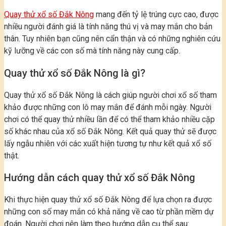
Quay thử xổ số Đắk Nông
mang đến tỷ lệ trúng cực cao, được
nhiều người đánh giá là tính năng thú vị và may mắn cho bản
thân. Tuy nhiên bạn cũng nên cẩn thận và có những nghiên cứu
kỹ lưỡng về các con số mà tính năng này cung cấp.
Quay thử xổ số Đắk Nông là gì?
Quay thử xổ số Đắk Nông là cách giúp người chơi xổ số tham
khảo được những con lô may mắn để đánh mỗi ngày. Người
chơi có thể quay thử nhiều lần để có thể tham khảo nhiều cặp
số khác nhau của xổ số Đắk Nông. Kết quả quay thử sẽ được
lấy ngẫu nhiên với các xuất hiện tương tự như kết quả xổ số
thật.
Hướng dẫn cách quay thử xổ số Đắk Nông
Khi thực hiện quay thử xổ số Đắk Nông để lựa chọn ra được
những con số may mắn có khả năng về cao từ phần mềm dự
đoán. Người chơi nên làm theo hướng dẫn cụ thể sau: