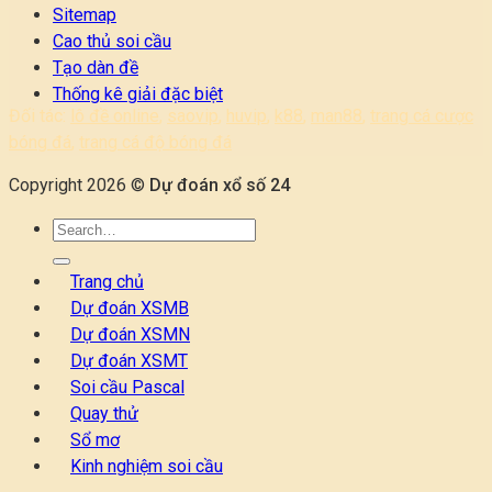
Sitemap
Cao thủ soi cầu
Tạo dàn đề
Thống kê giải đặc biệt
Đối tác:
lô đề online
,
saovip
,
huvip
,
k88
,
man88
,
trang cá cược
bóng đá
,
trang cá độ bóng đá
Copyright 2026 ©
Dự đoán xổ số 24
Trang chủ
Dự đoán XSMB
Dự đoán XSMN
Dự đoán XSMT
Soi cầu Pascal
Quay thử
Sổ mơ
Kinh nghiệm soi cầu