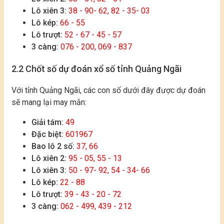
Lô xiên 3:
38 - 90- 62, 82 - 35- 03
Lô kép:
66 - 55
Lô trượt:
52 - 67 - 45 - 57
3 càng:
076 - 200, 069 - 837
2.2 Chốt số dự đoán xổ số tỉnh Quảng Ngãi
Với tỉnh Quảng Ngãi, các con số dưới đây được dự đoán
sẽ mang lại may mắn:
Giải tám:
49
Đặc biệt:
601967
Bao lô 2 số:
37, 66
Lô xiên 2:
95 - 05, 55 - 13
Lô xiên 3:
50 - 97- 92, 54 - 34- 66
Lô kép:
22 - 88
Lô trượt:
39 - 43 - 20 - 72
3 càng:
062 - 499, 439 - 212