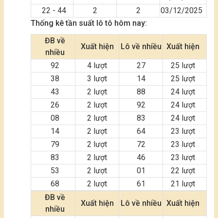
22 - 44
2
2
03/12/2025
Thống kê tần suất lô tô hôm nay:
ĐB về
Xuất hiện
Lô về nhiều
Xuất hiện
nhiều
92
4 lượt
27
25 lượt
38
3 lượt
14
25 lượt
43
2 lượt
88
24 lượt
26
2 lượt
92
24 lượt
08
2 lượt
83
24 lượt
14
2 lượt
64
23 lượt
79
2 lượt
72
23 lượt
83
2 lượt
46
23 lượt
53
2 lượt
01
22 lượt
68
2 lượt
61
21 lượt
ĐB về
Xuất hiện
Lô về nhiều
Xuất hiện
nhiều