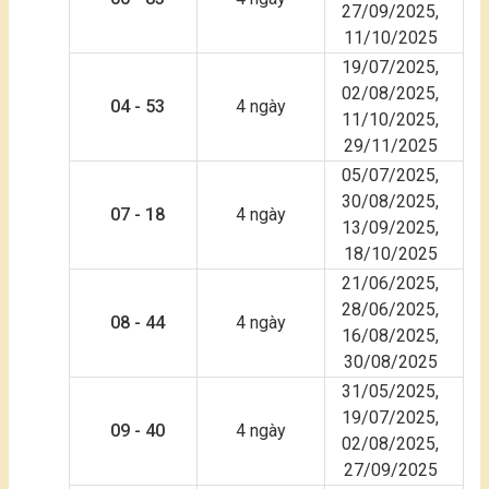
27/09/2025,
11/10/2025
19/07/2025,
02/08/2025,
04 - 53
4 ngày
11/10/2025,
29/11/2025
05/07/2025,
30/08/2025,
07 - 18
4 ngày
13/09/2025,
18/10/2025
21/06/2025,
28/06/2025,
08 - 44
4 ngày
16/08/2025,
30/08/2025
31/05/2025,
19/07/2025,
09 - 40
4 ngày
02/08/2025,
27/09/2025