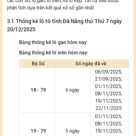
các con số, lô gan, lô xiên, và lô kép. Tất cả đều được
phân tích dựa trên kết quả xổ số gần nhất.
3.1 Thống kê lô tô tỉnh Đà Nẵng thứ Thứ 7 ngày
20/12/2025
Bảng thống kê lô gan hôm nay:
Bảng thống kê lô xiên hôm nay:
Bộ Số
Số ngày đã về
06/09/2025,
27/09/2025,
01/11/2025,
18 - 79
6 ngày
08/11/2025,
19/11/2025,
22/11/2025
01/11/2025,
08/11/2025,
19 - 79
5 ngày
19/11/2025,