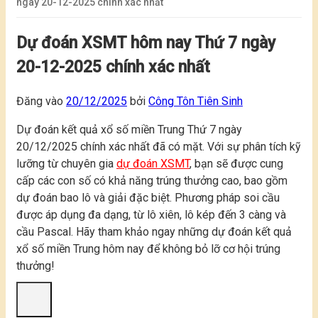
ngày 20-12-2025 chính xác nhất
Dự đoán XSMT hôm nay Thứ 7 ngày
20-12-2025 chính xác nhất
Đăng vào
20/12/2025
bởi
Công Tôn Tiên Sinh
Dự đoán kết quả xổ số miền Trung Thứ 7
ngày
20/12/2025
chính xác nhất đã có mặt. Với sự phân tích kỹ
lưỡng từ chuyên gia
dự đoán XSMT
, bạn sẽ được cung
cấp các con số có khả năng trúng thưởng cao, bao gồm
dự đoán bao lô và giải đặc biệt. Phương pháp soi cầu
được áp dụng đa dạng, từ lô xiên, lô kép đến 3 càng và
cầu Pascal. Hãy tham khảo ngay những dự đoán kết quả
xổ số miền Trung hôm nay để không bỏ lỡ cơ hội trúng
thưởng!