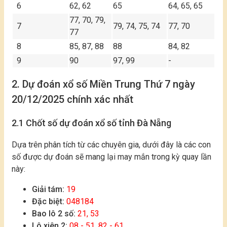
6
62, 62
65
64, 65, 65
77, 70, 79,
7
79, 74, 75, 74
77, 70
77
8
85, 87,
88
88
84, 82
9
90
97, 99
-
2. Dự đoán xổ số Miền Trung Thứ 7 ngày
20/12/2025 chính xác nhất
2.1 Chốt số dự đoán xổ số tỉnh Đà Nẵng
Dựa trên phân tích từ các chuyên gia, dưới đây là các con
số được dự đoán sẽ mang lại may mắn trong kỳ quay lần
này:
Giải tám:
19
Đặc biệt:
048184
Bao lô 2 số:
21, 53
Lô xiên 2:
08 - 51, 82 - 61