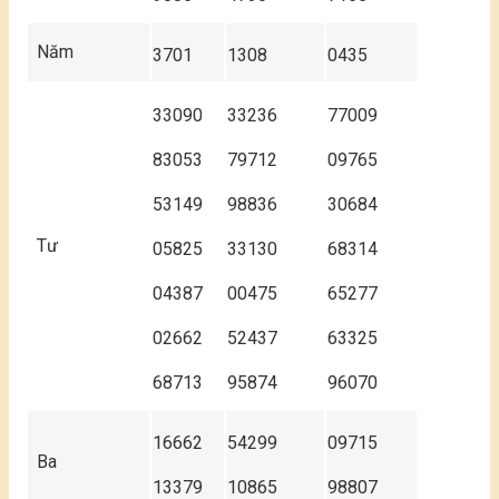
Năm
3701
1308
0435
33090
33236
77009
83053
79712
09765
53149
98836
30684
Tư
05825
33130
68314
04387
00475
65277
02662
52437
63325
68713
95874
96070
16662
54299
09715
Ba
13379
10865
98807