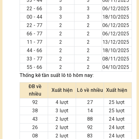
33 - 44
3
3
08/11/2025
22 - 66
3
3
06/12/2025
00 - 44
3
3
18/10/2025
22 - 77
2
2
06/12/2025
66 - 77
2
2
06/12/2025
11 - 77
2
2
13/12/2025
44 - 66
2
2
18/10/2025
33 - 77
2
2
08/11/2025
55 - 66
2
2
04/10/2025
Thống kê tần suất lô tô hôm nay:
ĐB về
Xuất hiện
Lô về nhiều
Xuất hiện
nhiều
92
4 lượt
27
25 lượt
38
3 lượt
14
25 lượt
43
2 lượt
88
24 lượt
26
2 lượt
92
24 lượt
08
2 lượt
83
24 lượt