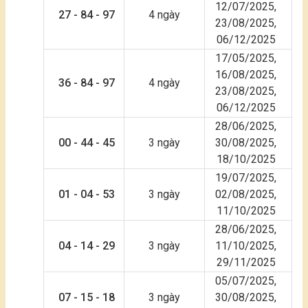
12/07/2025,
27 - 84 - 97
4 ngày
23/08/2025,
06/12/2025
17/05/2025,
16/08/2025,
36 - 84 - 97
4 ngày
23/08/2025,
06/12/2025
28/06/2025,
00 - 44 - 45
3 ngày
30/08/2025,
18/10/2025
19/07/2025,
01 - 04 - 53
3 ngày
02/08/2025,
11/10/2025
28/06/2025,
04 - 14 - 29
3 ngày
11/10/2025,
29/11/2025
05/07/2025,
07 - 15 - 18
3 ngày
30/08/2025,