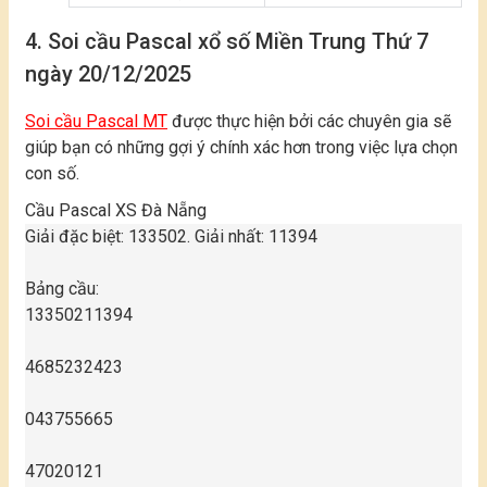
4. Soi cầu Pascal xổ số Miền Trung Thứ 7
ngày 20/12/2025
Soi cầu Pascal MT
được thực hiện bởi các chuyên gia sẽ
giúp bạn có những gợi ý chính xác hơn trong việc lựa chọn
con số.
Cầu Pascal XS Đà Nẵng
Giải đặc biệt:
133502
. Giải nhất:
11394
Bảng cầu:
1
3
3
5
0
2
1
1
3
9
4
4
6
8
5
2
3
2
4
2
3
0
4
3
7
5
5
6
6
5
4
7
0
2
0
1
2
1