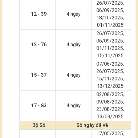
26/07/2025,
06/09/2025,
12 - 39
4 ngày
18/10/2025,
01/11/2025
26/07/2025,
06/09/2025,
12 - 76
4 ngày
01/11/2025,
15/11/2025
07/06/2025,
26/07/2025,
15 - 37
4 ngày
15/11/2025,
13/12/2025
02/08/2025,
09/08/2025,
17 - 83
4 ngày
23/08/2025,
13/09/2025
Bộ Số
Số ngày đã về
17/05/2025,