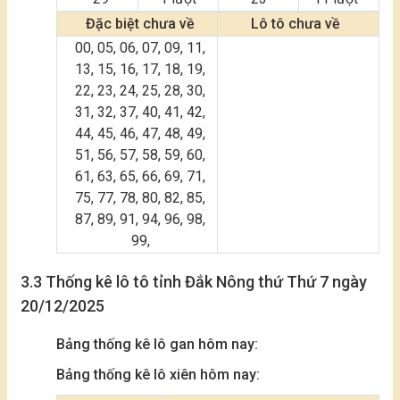
Đặc biệt chưa về
Lô tô chưa về
00, 05, 06, 07, 09, 11,
13, 15, 16, 17, 18, 19,
22, 23, 24, 25, 28, 30,
31, 32, 37, 40, 41, 42,
44, 45, 46, 47, 48, 49,
51, 56, 57, 58, 59, 60,
61, 63, 65, 66, 69, 71,
75, 77, 78, 80, 82, 85,
87, 89, 91, 94, 96, 98,
99,
3.3 Thống kê lô tô tỉnh Đắk Nông thứ Thứ 7 ngày
20/12/2025
Bảng thống kê lô gan hôm nay:
Bảng thống kê lô xiên hôm nay: