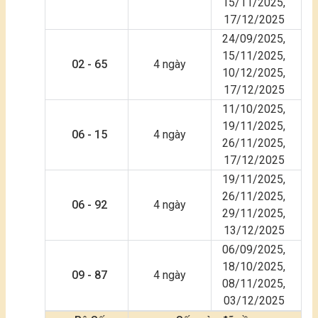
15/11/2025,
17/12/2025
24/09/2025,
15/11/2025,
02 - 65
4 ngày
10/12/2025,
17/12/2025
11/10/2025,
19/11/2025,
06 - 15
4 ngày
26/11/2025,
17/12/2025
19/11/2025,
26/11/2025,
06 - 92
4 ngày
29/11/2025,
13/12/2025
06/09/2025,
18/10/2025,
09 - 87
4 ngày
08/11/2025,
03/12/2025