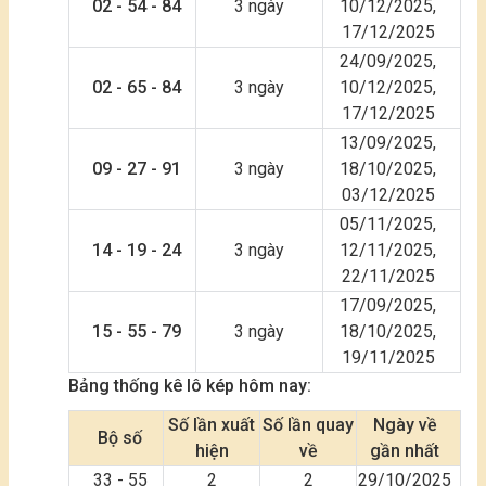
02 - 54 - 84
3 ngày
10/12/2025,
17/12/2025
24/09/2025,
02 - 65 - 84
3 ngày
10/12/2025,
17/12/2025
13/09/2025,
09 - 27 - 91
3 ngày
18/10/2025,
03/12/2025
05/11/2025,
14 - 19 - 24
3 ngày
12/11/2025,
22/11/2025
17/09/2025,
15 - 55 - 79
3 ngày
18/10/2025,
19/11/2025
Bảng thống kê lô kép hôm nay:
Số lần xuất
Số lần quay
Ngày về
Bộ số
hiện
về
gần nhất
33 - 55
2
2
29/10/2025