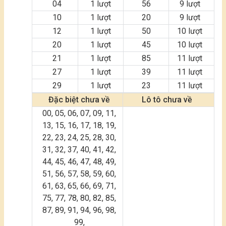
04
1 lượt
56
9 lượt
10
1 lượt
20
9 lượt
12
1 lượt
50
10 lượt
20
1 lượt
45
10 lượt
21
1 lượt
85
11 lượt
27
1 lượt
39
11 lượt
29
1 lượt
23
11 lượt
Đặc biệt chưa về
Lô tô chưa về
00, 05, 06, 07, 09, 11,
13, 15, 16, 17, 18, 19,
22, 23, 24, 25, 28, 30,
31, 32, 37, 40, 41, 42,
44, 45, 46, 47, 48, 49,
51, 56, 57, 58, 59, 60,
61, 63, 65, 66, 69, 71,
75, 77, 78, 80, 82, 85,
87, 89, 91, 94, 96, 98,
99,