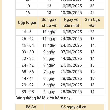
10
13
10/05/2025
33
16
13
10/05/2025
45
Số ngày
Ngày về
Gan Cực
Cặp lô gan
chưa về
gần nhất
Đại
16 - 61
13
ngày
10/05/2025
23
26 - 62
11
ngày
24/05/2025
13
46 - 64
11
ngày
24/05/2025
14
03 - 30
9
ngày
07/06/2025
18
23 - 32
8
ngày
14/06/2025
14
24 - 42
7
ngày
21/06/2025
15
68 - 86
7
ngày
21/06/2025
14
14 - 41
6
ngày
28/06/2025
17
29 - 92
6
ngày
28/06/2025
13
89 - 98
6
ngày
28/06/2025
11
Bảng thống kê lô xiên hôm nay:
Bộ Số
Số ngày đã về