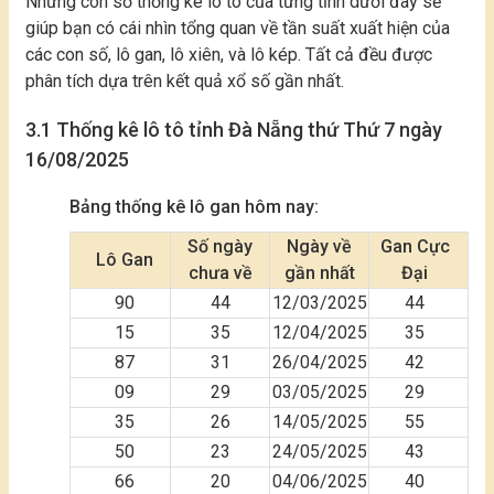
Những con số thống kê lô tô của từng tỉnh dưới đây sẽ
giúp bạn có cái nhìn tổng quan về tần suất xuất hiện của
các con số, lô gan, lô xiên, và lô kép. Tất cả đều được
phân tích dựa trên kết quả xổ số gần nhất.
3.1 Thống kê lô tô tỉnh Đà Nẵng thứ Thứ 7 ngày
16/08/2025
Bảng thống kê lô gan hôm nay:
Số ngày
Ngày về
Gan Cực
Lô Gan
chưa về
gần nhất
Đại
90
44
12/03/2025
44
15
35
12/04/2025
35
87
31
26/04/2025
42
09
29
03/05/2025
29
35
26
14/05/2025
55
50
23
24/05/2025
43
66
20
04/06/2025
40