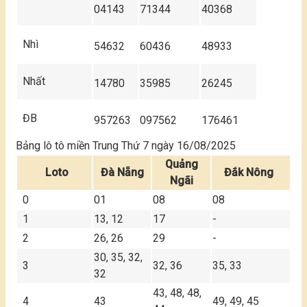
04143
71344
40368
Nhì
54632
60436
48933
Nhất
14780
35985
26245
ĐB
957263
097562
176461
Bảng lô tô miền Trung Thứ 7 ngày 16/08/2025
Quảng
Loto
Đà Nẵng
Đắk Nông
Ngãi
0
01
08
08
1
13, 12
17
-
2
26, 26
29
-
30, 35, 32,
3
32, 36
35, 33
32
43, 48, 48,
4
43
49, 49, 45