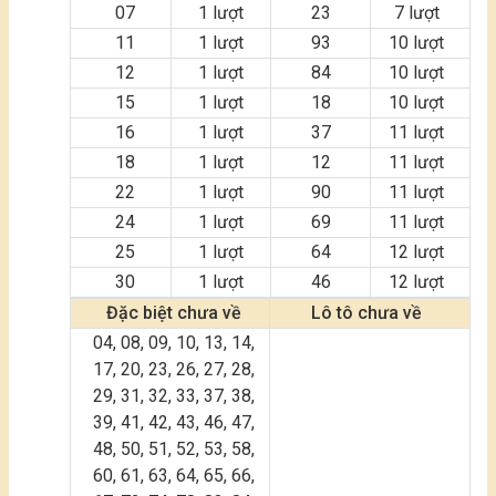
07
1 lượt
23
7 lượt
11
1 lượt
93
10 lượt
12
1 lượt
84
10 lượt
15
1 lượt
18
10 lượt
16
1 lượt
37
11 lượt
18
1 lượt
12
11 lượt
22
1 lượt
90
11 lượt
24
1 lượt
69
11 lượt
25
1 lượt
64
12 lượt
30
1 lượt
46
12 lượt
Đặc biệt chưa về
Lô tô chưa về
04, 08, 09, 10, 13, 14,
17, 20, 23, 26, 27, 28,
29, 31, 32, 33, 37, 38,
39, 41, 42, 43, 46, 47,
48, 50, 51, 52, 53, 58,
60, 61, 63, 64, 65, 66,