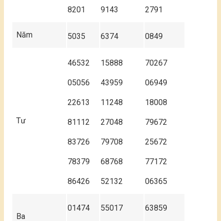
8201
9143
2791
Năm
5035
6374
0849
46532
15888
70267
05056
43959
06949
22613
11248
18008
Tư
81112
27048
79672
83726
79708
25672
78379
68768
77172
86426
52132
06365
01474
55017
63859
Ba