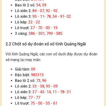
Bao lô 2 số:
54, 59
Lô xiên 2:
84 - 07, 92 - 92
Lô xiên 3:
95 - 11- 78, 54 - 91- 02
Lô kép:
22 - 22
Lô trượt:
37 - 70 - 00 - 19
3 càng:
386 - 301, 799 - 585
2.2 Chốt số dự đoán xổ số tỉnh Quảng Ngãi
Với tỉnh Quảng Ngãi, các con số dưới đây được dự đoán
sẽ mang lại may mắn:
Giải tám:
09
Đặc biệt:
983315
Bao lô 2 số:
73, 96
Lô xiên 2:
33 - 38, 95 - 09
Lô xiên 3:
37 - 43- 14, 11 - 78- 31
Lô kép:
77 - 77
Lô trượt:
75 - 00 - 55 - 61