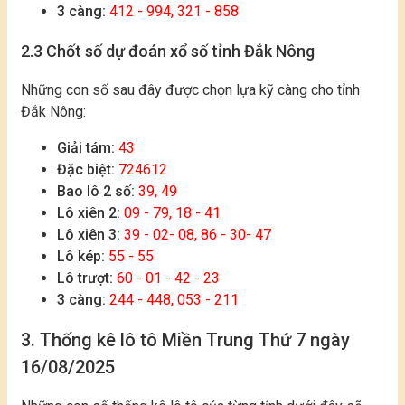
3 càng:
412 - 994, 321 - 858
2.3 Chốt số dự đoán xổ số tỉnh Đắk Nông
Những con số sau đây được chọn lựa kỹ càng cho tỉnh
Đắk Nông:
Giải tám:
43
Đặc biệt:
724612
Bao lô 2 số:
39, 49
Lô xiên 2:
09 - 79, 18 - 41
Lô xiên 3:
39 - 02- 08, 86 - 30- 47
Lô kép:
55 - 55
Lô trượt:
60 - 01 - 42 - 23
3 càng:
244 - 448, 053 - 211
3. Thống kê lô tô Miền Trung Thứ 7 ngày
16/08/2025