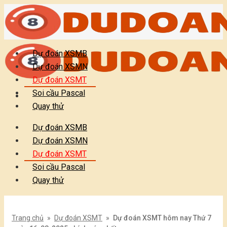
Bỏ
qua
nội
dung
Dự đoán XSMB
Dự đoán XSMN
Dự đoán XSMT
Soi cầu Pascal
Quay thử
Dự đoán XSMB
Dự đoán XSMN
Dự đoán XSMT
Soi cầu Pascal
Quay thử
Trang chủ
»
Dự đoán XSMT
»
Dự đoán XSMT hôm nay Thứ 7