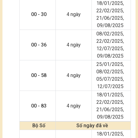
18/01/2025,
22/02/2025,
00 - 30
4 ngày
21/06/2025,
09/08/2025
08/02/2025,
22/02/2025,
00 - 36
4 ngày
12/07/2025,
09/08/2025
25/01/2025,
08/02/2025,
00 - 58
4 ngày
05/07/2025,
12/07/2025
18/01/2025,
22/02/2025,
00 - 83
4 ngày
21/06/2025,
09/08/2025
Bộ Số
Số ngày đã về
18/01/2025,