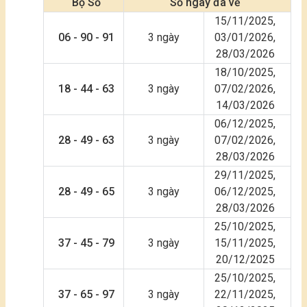
Bộ Số
Số ngày đã về
15/11/2025,
06 - 90 - 91
3 ngày
03/01/2026,
28/03/2026
18/10/2025,
18 - 44 - 63
3 ngày
07/02/2026,
14/03/2026
06/12/2025,
28 - 49 - 63
3 ngày
07/02/2026,
28/03/2026
29/11/2025,
28 - 49 - 65
3 ngày
06/12/2025,
28/03/2026
25/10/2025,
37 - 45 - 79
3 ngày
15/11/2025,
20/12/2025
25/10/2025,
37 - 65 - 97
3 ngày
22/11/2025,