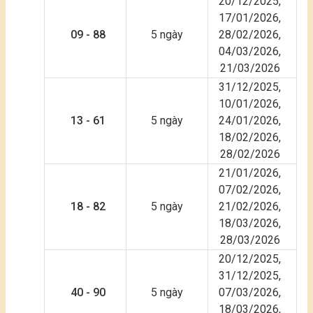
20/12/2025,
17/01/2026,
09 - 88
5 ngày
28/02/2026,
04/03/2026,
21/03/2026
31/12/2025,
10/01/2026,
13 - 61
5 ngày
24/01/2026,
18/02/2026,
28/02/2026
21/01/2026,
07/02/2026,
18 - 82
5 ngày
21/02/2026,
18/03/2026,
28/03/2026
20/12/2025,
31/12/2025,
40 - 90
5 ngày
07/03/2026,
18/03/2026,