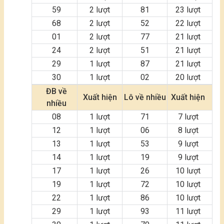
59
2 lượt
81
23 lượt
68
2 lượt
52
22 lượt
01
2 lượt
77
21 lượt
24
2 lượt
51
21 lượt
29
1 lượt
87
21 lượt
30
1 lượt
02
20 lượt
ĐB về
Xuất hiện
Lô về nhiều
Xuất hiện
nhiều
08
1 lượt
71
7 lượt
12
1 lượt
06
8 lượt
13
1 lượt
53
9 lượt
14
1 lượt
19
9 lượt
17
1 lượt
26
10 lượt
19
1 lượt
72
10 lượt
22
1 lượt
86
10 lượt
29
1 lượt
93
11 lượt