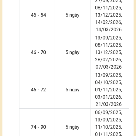
27/09/2025,
08/11/2025,
46 - 54
5 ngày
13/12/2025,
14/02/2026,
14/03/2026
13/09/2025,
08/11/2025,
46 - 70
5 ngày
13/12/2025,
28/02/2026,
07/03/2026
13/09/2025,
04/10/2025,
46 - 72
5 ngày
01/11/2025,
03/01/2026,
21/03/2026
06/09/2025,
13/09/2025,
74 - 90
5 ngày
11/10/2025,
01/11/2025,