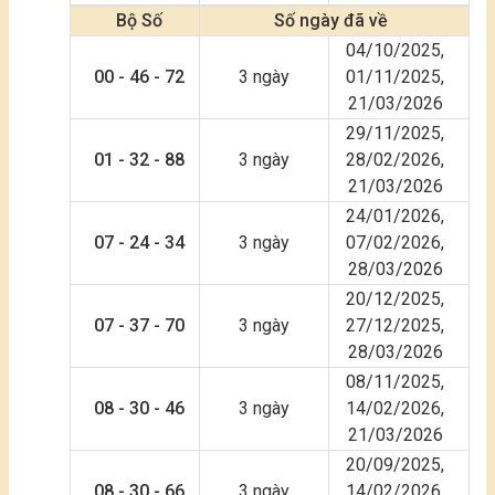
Bộ Số
Số ngày đã về
04/10/2025,
00 - 46 - 72
3 ngày
01/11/2025,
21/03/2026
29/11/2025,
01 - 32 - 88
3 ngày
28/02/2026,
21/03/2026
24/01/2026,
07 - 24 - 34
3 ngày
07/02/2026,
28/03/2026
20/12/2025,
07 - 37 - 70
3 ngày
27/12/2025,
28/03/2026
08/11/2025,
08 - 30 - 46
3 ngày
14/02/2026,
21/03/2026
20/09/2025,
08 - 30 - 66
3 ngày
14/02/2026,