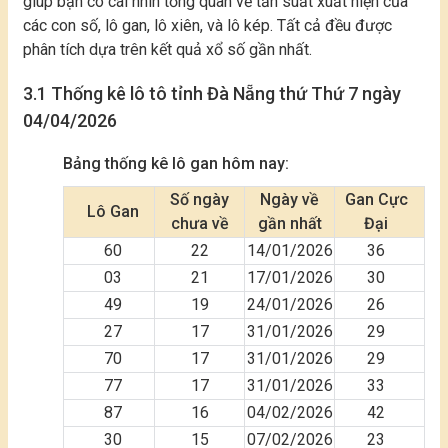
giúp bạn có cái nhìn tổng quan về tần suất xuất hiện của
các con số, lô gan, lô xiên, và lô kép. Tất cả đều được
phân tích dựa trên kết quả xổ số gần nhất.
3.1 Thống kê lô tô tỉnh Đà Nẵng thứ Thứ 7 ngày
04/04/2026
Bảng thống kê lô gan hôm nay:
Số ngày
Ngày về
Gan Cực
Lô Gan
chưa về
gần nhất
Đại
60
22
14/01/2026
36
03
21
17/01/2026
30
49
19
24/01/2026
26
27
17
31/01/2026
29
70
17
31/01/2026
29
77
17
31/01/2026
33
87
16
04/02/2026
42
30
15
07/02/2026
23