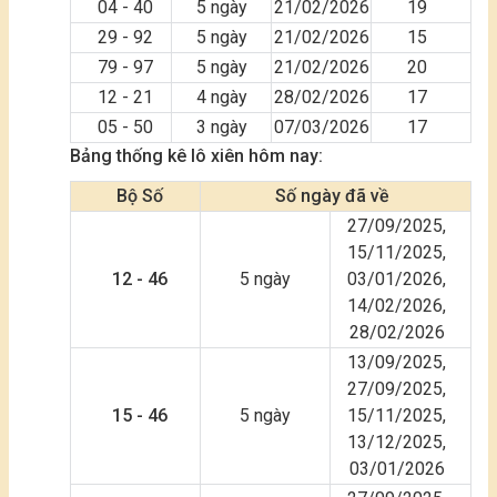
04 - 40
5
ngày
21/02/2026
19
29 - 92
5
ngày
21/02/2026
15
79 - 97
5
ngày
21/02/2026
20
12 - 21
4
ngày
28/02/2026
17
05 - 50
3
ngày
07/03/2026
17
Bảng thống kê lô xiên hôm nay:
Bộ Số
Số ngày đã về
27/09/2025,
15/11/2025,
12 - 46
5 ngày
03/01/2026,
14/02/2026,
28/02/2026
13/09/2025,
27/09/2025,
15 - 46
5 ngày
15/11/2025,
13/12/2025,
03/01/2026