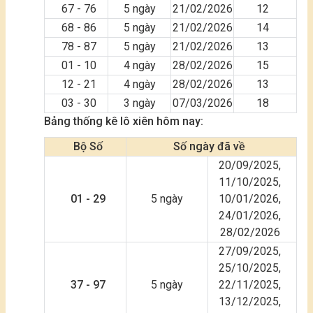
67 - 76
5
ngày
21/02/2026
12
68 - 86
5
ngày
21/02/2026
14
78 - 87
5
ngày
21/02/2026
13
01 - 10
4
ngày
28/02/2026
15
12 - 21
4
ngày
28/02/2026
13
03 - 30
3
ngày
07/03/2026
18
Bảng thống kê lô xiên hôm nay:
Bộ Số
Số ngày đã về
20/09/2025,
11/10/2025,
01 - 29
5 ngày
10/01/2026,
24/01/2026,
28/02/2026
27/09/2025,
25/10/2025,
37 - 97
5 ngày
22/11/2025,
13/12/2025,