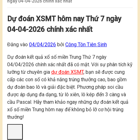
ngày 04-04-2026 chính xác nhất
Dự đoán XSMT hôm nay Thứ 7 ngày
04-04-2026 chính xác nhất
Đăng vào
04/04/2026
bởi
Công Tôn Tiên Sinh
Dự đoán kết quả xổ số miền Trung Thứ 7
ngày
04/04/2026
chính xác nhất đã có mặt. Với sự phân tích kỹ
lưỡng từ chuyên gia
dự đoán XSMT
, bạn sẽ được cung
cấp các con số có khả năng trúng thưởng cao, bao gồm
dự đoán bao lô và giải đặc biệt. Phương pháp soi cầu
được áp dụng đa dạng, từ lô xiên, lô kép đến 3 càng và
cầu Pascal. Hãy tham khảo ngay những dự đoán kết quả
xổ số miền Trung hôm nay để không bỏ lỡ cơ hội trúng
thưởng!