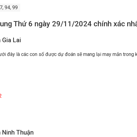
7, 94,
99
rung Thứ 6 ngày 29/11/2024 chính xác nh
 Gia Lai
dưới đây là các con số được dự đoán sẽ mang lại may mắn trong k
2
h Ninh Thuận