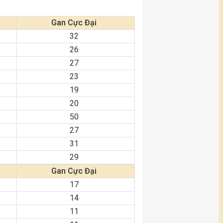
Gan Cực Đại
32
26
27
23
19
20
50
27
31
29
Gan Cực Đại
17
14
11