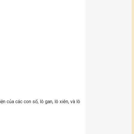
n của các con số, lô gan, lô xiên, và lô