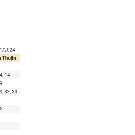
11/2024
h Thuận
4, 14
29
9, 33, 33
55