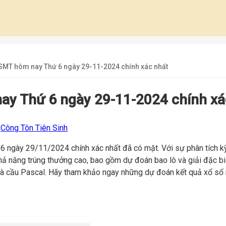
MT hôm nay Thứ 6 ngày 29-11-2024 chính xác nhất
y Thứ 6 ngày 29-11-2024 chính xá
i
Công Tôn Tiên Sinh
 6
ngày 29/11/2024
chính xác nhất đã có mặt. Với sự phân tích 
ả năng trúng thưởng cao, bao gồm dự đoán bao lô và giải đặc b
g và cầu Pascal. Hãy tham khảo ngay những dự đoán kết quả xổ số