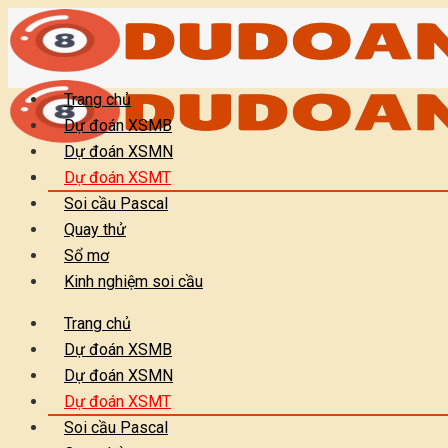
Bỏ
qua
nội
dung
Trang chủ
Dự đoán XSMB
Dự đoán XSMN
Dự đoán XSMT
Soi cầu Pascal
Quay thử
Sổ mơ
Kinh nghiệm soi cầu
Trang chủ
Dự đoán XSMB
Dự đoán XSMN
Dự đoán XSMT
Soi cầu Pascal