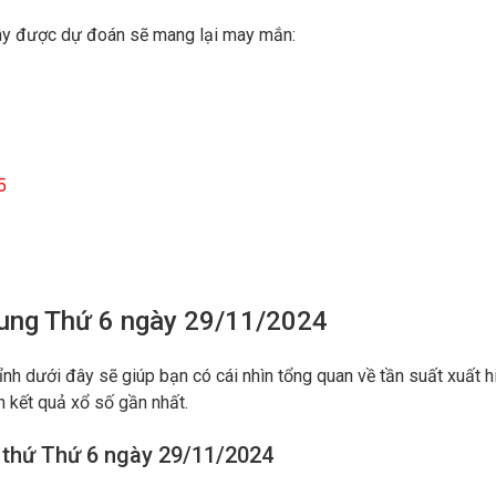
đây được dự đoán sẽ mang lại may mắn:
5
Trung Thứ 6 ngày 29/11/2024
nh dưới đây sẽ giúp bạn có cái nhìn tổng quan về tần suất xuất hiệ
n kết quả xổ số gần nhất.
ai thứ Thứ 6 ngày 29/11/2024