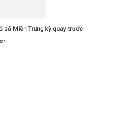
xổ số Miền Trung kỳ quay trước
024