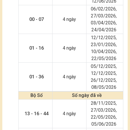
12/06/2026
06/02/2026,
27/03/2026,
00 - 07
4 ngày
03/04/2026,
24/04/2026
12/12/2025,
23/01/2026,
01 - 16
4 ngày
10/04/2026,
22/05/2026
05/12/2025,
12/12/2025,
01 - 36
4 ngày
26/12/2025,
08/05/2026
Bộ Số
Số ngày đã về
28/11/2025,
27/03/2026,
13 - 16 - 44
4 ngày
22/05/2026,
05/06/2026