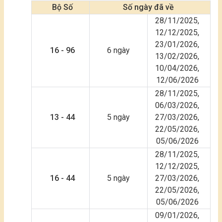
Bộ Số
Số ngày đã về
28/11/2025,
12/12/2025,
23/01/2026,
16 - 96
6 ngày
13/02/2026,
10/04/2026,
12/06/2026
28/11/2025,
06/03/2026,
13 - 44
5 ngày
27/03/2026,
22/05/2026,
05/06/2026
28/11/2025,
12/12/2025,
16 - 44
5 ngày
27/03/2026,
22/05/2026,
05/06/2026
09/01/2026,