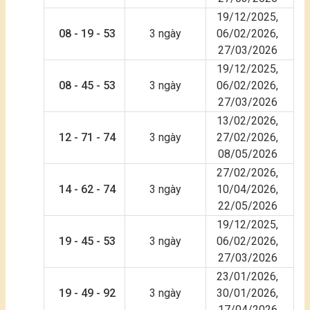
19/12/2025,
08 - 19 - 53
3 ngày
06/02/2026,
27/03/2026
19/12/2025,
08 - 45 - 53
3 ngày
06/02/2026,
27/03/2026
13/02/2026,
12 - 71 - 74
3 ngày
27/02/2026,
08/05/2026
27/02/2026,
14 - 62 - 74
3 ngày
10/04/2026,
22/05/2026
19/12/2025,
19 - 45 - 53
3 ngày
06/02/2026,
27/03/2026
23/01/2026,
19 - 49 - 92
3 ngày
30/01/2026,
17/04/2026