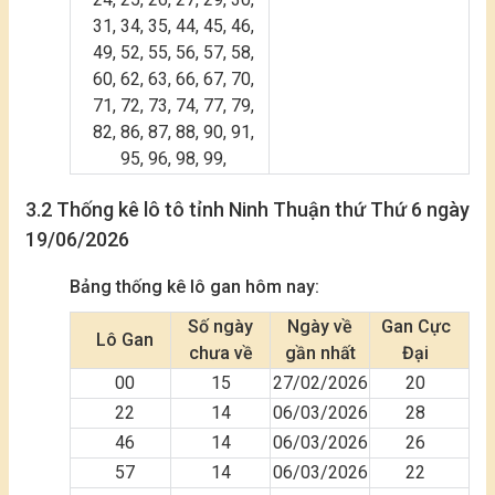
31, 34, 35, 44, 45, 46,
49, 52, 55, 56, 57, 58,
60, 62, 63, 66, 67, 70,
71, 72, 73, 74, 77, 79,
82, 86, 87, 88, 90, 91,
95, 96, 98, 99,
3.2 Thống kê lô tô tỉnh Ninh Thuận thứ Thứ 6 ngày
19/06/2026
Bảng thống kê lô gan hôm nay:
Số ngày
Ngày về
Gan Cực
Lô Gan
chưa về
gần nhất
Đại
00
15
27/02/2026
20
22
14
06/03/2026
28
46
14
06/03/2026
26
57
14
06/03/2026
22