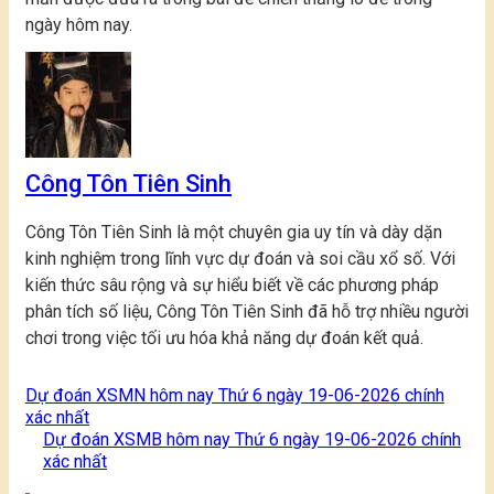
ngày hôm nay.
Công Tôn Tiên Sinh
Công Tôn Tiên Sinh là một chuyên gia uy tín và dày dặn
kinh nghiệm trong lĩnh vực dự đoán và soi cầu xổ số. Với
kiến thức sâu rộng và sự hiểu biết về các phương pháp
phân tích số liệu, Công Tôn Tiên Sinh đã hỗ trợ nhiều người
chơi trong việc tối ưu hóa khả năng dự đoán kết quả.
Dự đoán XSMN hôm nay Thứ 6 ngày 19-06-2026 chính
xác nhất
Dự đoán XSMB hôm nay Thứ 6 ngày 19-06-2026 chính
xác nhất