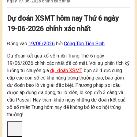
ngày 19-06-2026 chính xác nhất
Dự đoán XSMT hôm nay Thứ 6 ngày
19-06-2026 chính xác nhất
Đăng vào
19/06/2026
bởi
Công Tôn Tiên Sinh
Dự đoán kết quả xổ số miền Trung Thứ 6
ngày
19/06/2026
chính xác nhất đã có mặt. Với sự phân tích kỹ
lưỡng từ chuyên gia
dự đoán XSMT
, bạn sẽ được cung
cấp các con số có khả năng trúng thưởng cao, bao gồm
dự đoán bao lô và giải đặc biệt. Phương pháp soi cầu
được áp dụng đa dạng, từ lô xiên, lô kép đến 3 càng và
cầu Pascal. Hãy tham khảo ngay những dự đoán kết quả
xổ số miền Trung hôm nay để không bỏ lỡ cơ hội trúng
thưởng!