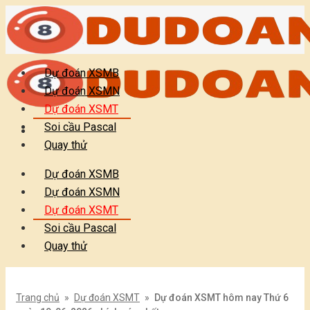
Bỏ
qua
nội
dung
Dự đoán XSMB
Dự đoán XSMN
Dự đoán XSMT
Soi cầu Pascal
Quay thử
Dự đoán XSMB
Dự đoán XSMN
Dự đoán XSMT
Soi cầu Pascal
Quay thử
Trang chủ
»
Dự đoán XSMT
»
Dự đoán XSMT hôm nay Thứ 6