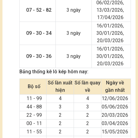
06/02/2026,
07 - 52 - 82
3 ngày
13/03/2026,
17/04/2026
16/01/2026,
09 - 30 - 34
3 ngày
30/01/2026,
20/03/2026
16/01/2026,
09 - 30 - 36
3 ngày
30/01/2026,
20/03/2026
Bảng thống kê lô kép hôm nay:
Số lần xuất
Số lần quay
Ngày về
Bộ số
hiện
về
gần nhất
11 - 99
4
4
12/06/2026
44 - 88
3
3
05/06/2026
22 - 99
2
2
20/03/2026
00 - 11
2
2
03/04/2026
11 - 55
2
2
15/05/2026