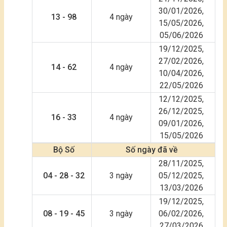
30/01/2026,
13 - 98
4 ngày
15/05/2026,
05/06/2026
19/12/2025,
27/02/2026,
14 - 62
4 ngày
10/04/2026,
22/05/2026
12/12/2025,
26/12/2025,
16 - 33
4 ngày
09/01/2026,
15/05/2026
Bộ Số
Số ngày đã về
28/11/2025,
04 - 28 - 32
3 ngày
05/12/2025,
13/03/2026
19/12/2025,
08 - 19 - 45
3 ngày
06/02/2026,
27/03/2026