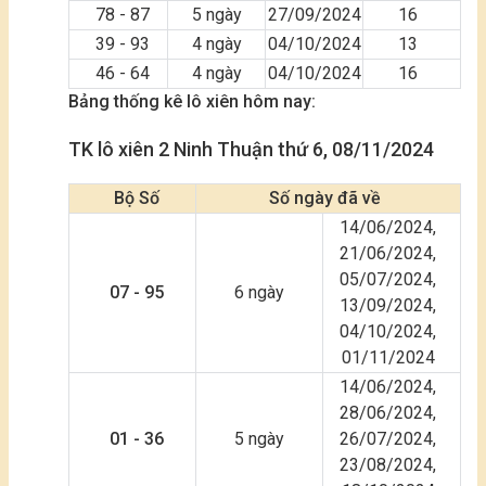
78 - 87
5
ngày
27/09/2024
16
39 - 93
4
ngày
04/10/2024
13
46 - 64
4
ngày
04/10/2024
16
Bảng thống kê lô xiên hôm nay:
TK
lô xiên 2
Ninh Thuận thứ 6, 08/11/2024
Bộ Số
Số ngày đã về
14/06/2024,
21/06/2024,
05/07/2024,
07 - 95
6 ngày
13/09/2024,
04/10/2024,
01/11/2024
14/06/2024,
28/06/2024,
01 - 36
5 ngày
26/07/2024,
23/08/2024,