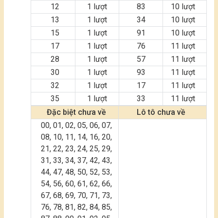
12
1 lượt
83
10 lượt
13
1 lượt
34
10 lượt
15
1 lượt
91
10 lượt
17
1 lượt
76
11 lượt
28
1 lượt
57
11 lượt
30
1 lượt
93
11 lượt
32
1 lượt
17
11 lượt
35
1 lượt
33
11 lượt
Đặc biệt chưa về
Lô tô chưa về
00, 01, 02, 05, 06, 07,
08, 10, 11, 14, 16, 20,
21, 22, 23, 24, 25, 29,
31, 33, 34, 37, 42, 43,
44, 47, 48, 50, 52, 53,
54, 56, 60, 61, 62, 66,
67, 68, 69, 70, 71, 73,
76, 78, 81, 82, 84, 85,