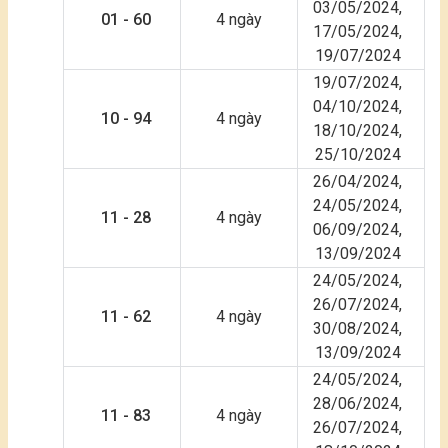
03/05/2024,
01 - 60
4 ngày
17/05/2024,
19/07/2024
19/07/2024,
04/10/2024,
10 - 94
4 ngày
18/10/2024,
25/10/2024
26/04/2024,
24/05/2024,
11 - 28
4 ngày
06/09/2024,
13/09/2024
24/05/2024,
26/07/2024,
11 - 62
4 ngày
30/08/2024,
13/09/2024
24/05/2024,
28/06/2024,
11 - 83
4 ngày
26/07/2024,