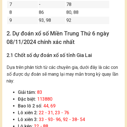
7
-
78
8
86
80, 88
9
93, 98
92
2. Dự đoán xổ số Miền Trung Thứ 6 ngày
08/11/2024 chính xác nhất
2.1 Chốt số dự đoán xổ số tỉnh Gia Lai
Dựa trên phân tích từ các chuyên gia, dưới đây là các con
số được dự đoán sẽ mang lại may mắn trong kỳ quay lần
này:
Giải tám:
83
Đặc biệt:
113880
Bao lô 2 số:
44, 69
Lô xiên 2:
22 - 31, 23 - 76
Lô xiên 3:
33 - 93- 96, 92 - 38- 54
Lô kép:
22 - 88