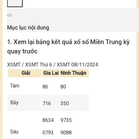
Mục lục nội dung
1. Xem lại bảng kết quả xổ số Miền Trung kỳ
quay trước
XSMT
/
XSMT Thứ 6
/
XSMT 08/11/2024
Giải
Gia Lai
Ninh Thuận
Tám
86
80
Bảy
716
350
8634
9735
Sáu
0793
9088