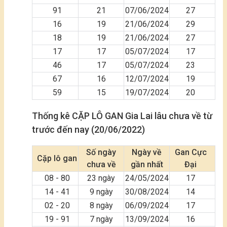
91
21
07/06/2024
27
16
19
21/06/2024
29
18
19
21/06/2024
27
17
17
05/07/2024
17
46
17
05/07/2024
23
67
16
12/07/2024
19
59
15
19/07/2024
20
Thống kê
CẶP LÔ GAN
Gia Lai lâu chưa về từ
trước đến nay (20/06/2022)
Số ngày
Ngày về
Gan Cực
Cặp lô gan
chưa về
gần nhất
Đại
08 - 80
23
ngày
24/05/2024
17
14 - 41
9
ngày
30/08/2024
14
02 - 20
8
ngày
06/09/2024
17
19 - 91
7
ngày
13/09/2024
16