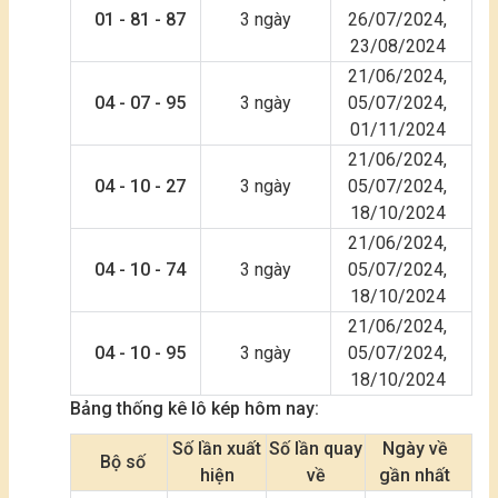
01 - 81 - 87
3 ngày
26/07/2024,
23/08/2024
21/06/2024,
04 - 07 - 95
3 ngày
05/07/2024,
01/11/2024
21/06/2024,
04 - 10 - 27
3 ngày
05/07/2024,
18/10/2024
21/06/2024,
04 - 10 - 74
3 ngày
05/07/2024,
18/10/2024
21/06/2024,
04 - 10 - 95
3 ngày
05/07/2024,
18/10/2024
Bảng thống kê lô kép hôm nay:
Số lần xuất
Số lần quay
Ngày về
Bộ số
hiện
về
gần nhất