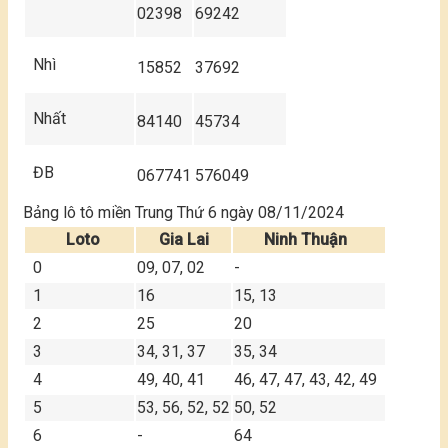
02398
69242
Nhì
15852
37692
Nhất
84140
45734
ĐB
067741
576049
Bảng lô tô miền Trung Thứ 6 ngày 08/11/2024
Loto
Gia Lai
Ninh Thuận
0
09, 07, 02
-
1
16
15, 13
2
25
20
3
34, 31, 37
35, 34
4
49, 40,
41
46, 47, 47, 43, 42,
49
5
53, 56, 52, 52
50, 52
6
-
64