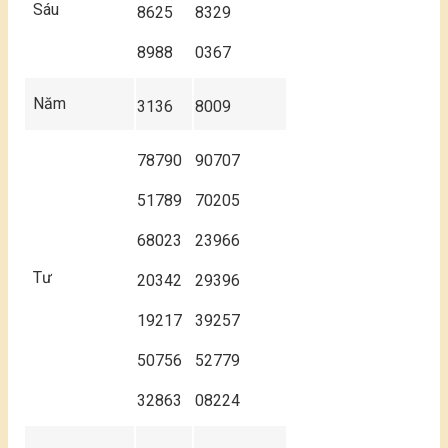
Sáu
8625
8329
8988
0367
Năm
3136
8009
78790
90707
51789
70205
68023
23966
Tư
20342
29396
19217
39257
50756
52779
32863
08224