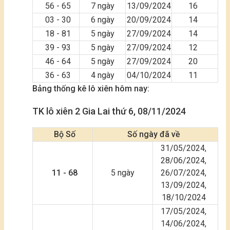
56 - 65
7
ngày
13/09/2024
16
03 - 30
6
ngày
20/09/2024
14
18 - 81
5
ngày
27/09/2024
14
39 - 93
5
ngày
27/09/2024
12
46 - 64
5
ngày
27/09/2024
20
36 - 63
4
ngày
04/10/2024
11
Bảng thống kê lô xiên hôm nay:
TK
lô xiên 2
Gia Lai thứ 6, 08/11/2024
Bộ Số
Số ngày đã về
31/05/2024,
28/06/2024,
11 - 68
5 ngày
26/07/2024,
13/09/2024,
18/10/2024
17/05/2024,
14/06/2024,