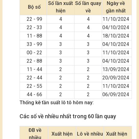
Số lần xuất
Số lần quay
Ngày về
Bộ số
hiện
về
gần nhất
22 - 99
4
4
11/10/2024
22 - 33
4
4
04/10/2024
11 - 88
4
4
18/10/2024
33 - 99
3
3
04/10/2024
00 - 22
3
3
11/10/2024
22 - 88
3
3
04/10/2024
11 - 44
2
2
13/09/2024
22 - 44
2
2
20/09/2024
22 - 55
2
2
11/10/2024
44 - 66
2
2
06/09/2024
Thống kê tần suất lô tô hôm nay:
Các số về
nhiều nhất
trong 60 lần quay
ĐB về
Xuất hiện
Lô về nhiều
Xuất hiện
nhiều