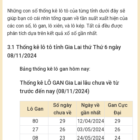
Những con số thống kê lô tô của từng tỉnh dưới đây sẽ
giúp bạn có cái nhìn tổng quan về tần suất xuất hiện của
các con số, lô gan, lô xiên, và lô kép. Tất cả đều được
phân tích dựa trên kết quả xổ số gần nhất.
3.1 Thống kê lô tô tỉnh Gia Lai thứ Thứ 6 ngày
08/11/2024
Bảng thống kê lô gan hôm nay:
Thống kê
LÔ GAN
Gia Lai lâu chưa về từ
trước đến nay (08/11/2024)
Số ngày
Ngày về
Gan Cực
Lô Gan
chưa về
gần nhất
Đại
80
29
12/04/2024
29
27
26
03/05/2024
26
08
23
24/05/2024
24