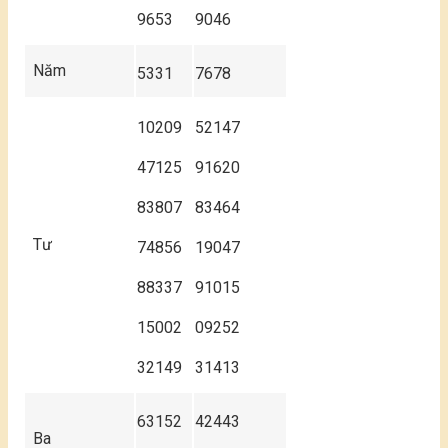
9653
9046
Năm
5331
7678
10209
52147
47125
91620
83807
83464
Tư
74856
19047
88337
91015
15002
09252
32149
31413
63152
42443
Ba