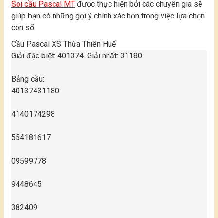
Soi cầu Pascal MT
được thực hiện bởi các chuyên gia sẽ
giúp bạn có những gợi ý chính xác hơn trong việc lựa chọn
con số.
Cầu Pascal XS Thừa Thiên Huế
Giải đặc biệt:
401374
. Giải nhất:
31180
Bảng cầu:
4
0
1
3
7
4
3
1
1
8
0
4
1
4
0
1
7
4
2
9
8
5
5
4
1
8
1
6
1
7
0
9
5
9
9
7
7
8
9
4
4
8
6
4
5
3
8
2
4
0
9