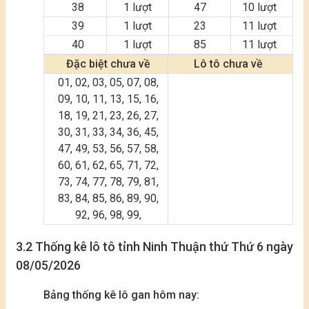
38
1 lượt
47
10 lượt
39
1 lượt
23
11 lượt
40
1 lượt
85
11 lượt
Đặc biệt chưa về
Lô tô chưa về
01, 02, 03, 05, 07, 08,
09, 10, 11, 13, 15, 16,
18, 19, 21, 23, 26, 27,
30, 31, 33, 34, 36, 45,
47, 49, 53, 56, 57, 58,
60, 61, 62, 65, 71, 72,
73, 74, 77, 78, 79, 81,
83, 84, 85, 86, 89, 90,
92, 96, 98, 99,
3.2 Thống kê lô tô tỉnh Ninh Thuận thứ Thứ 6 ngày
08/05/2026
Bảng thống kê lô gan hôm nay: