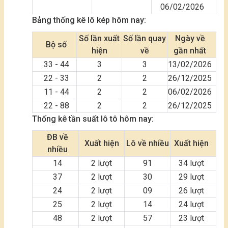
06/02/2026
Bảng thống kê lô kép hôm nay:
Số lần xuất
Số lần quay
Ngày về
Bộ số
hiện
về
gần nhất
33 - 44
3
3
13/02/2026
22 - 33
2
2
26/12/2025
11 - 44
2
2
06/02/2026
22 - 88
2
2
26/12/2025
Thống kê tần suất lô tô hôm nay:
ĐB về
Xuất hiện
Lô về nhiều
Xuất hiện
nhiều
14
2 lượt
91
34 lượt
37
2 lượt
30
29 lượt
24
2 lượt
09
26 lượt
25
2 lượt
14
24 lượt
48
2 lượt
57
23 lượt