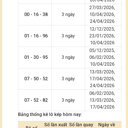
27/03/2026,
00 - 16 - 38
3 ngày
10/04/2026,
24/04/2026
12/12/2025,
01 - 16 - 96
3 ngày
23/01/2026,
10/04/2026
05/12/2025,
01 - 30 - 95
3 ngày
06/02/2026,
10/04/2026
13/03/2026,
07 - 50 - 52
3 ngày
17/04/2026,
24/04/2026
06/02/2026,
07 - 52 - 82
3 ngày
13/03/2026,
17/04/2026
Bảng thống kê lô kép hôm nay:
Số lần xuất
Số lần quay
Ngày về