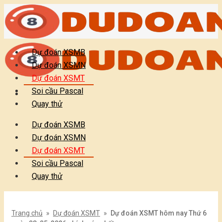
Bỏ
qua
nội
dung
Dự đoán XSMB
Dự đoán XSMN
Dự đoán XSMT
Soi cầu Pascal
Quay thử
Dự đoán XSMB
Dự đoán XSMN
Dự đoán XSMT
Soi cầu Pascal
Quay thử
Trang chủ
»
Dự đoán XSMT
»
Dự đoán XSMT hôm nay Thứ 6