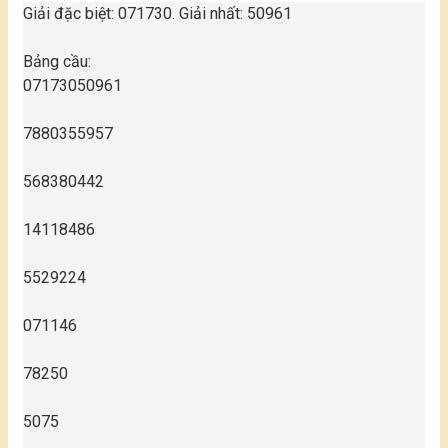
Giải đặc biệt:
071730
. Giải nhất:
50961
Bảng cầu:
0
7
1
7
3
0
5
0
9
6
1
7
8
8
0
3
5
5
9
5
7
5
6
8
3
8
0
4
4
2
1
4
1
1
8
4
8
6
5
5
2
9
2
2
4
0
7
1
1
4
6
7
8
2
5
0
5
0
7
5