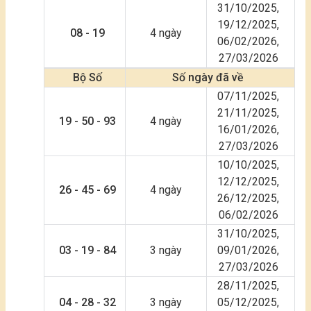
31/10/2025,
19/12/2025,
08 - 19
4 ngày
06/02/2026,
27/03/2026
Bộ Số
Số ngày đã về
07/11/2025,
21/11/2025,
19 - 50 - 93
4 ngày
16/01/2026,
27/03/2026
10/10/2025,
12/12/2025,
26 - 45 - 69
4 ngày
26/12/2025,
06/02/2026
31/10/2025,
03 - 19 - 84
3 ngày
09/01/2026,
27/03/2026
28/11/2025,
04 - 28 - 32
3 ngày
05/12/2025,