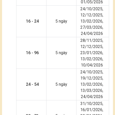
01/05/2026
24/10/2025,
12/12/2025,
16 - 24
5 ngày
13/02/2026,
27/03/2026,
24/04/2026
28/11/2025,
12/12/2025,
16 - 96
5 ngày
23/01/2026,
13/02/2026,
10/04/2026
24/10/2025,
19/12/2025,
24 - 54
5 ngày
13/02/2026,
13/03/2026,
24/04/2026
31/10/2025,
16/01/2026,