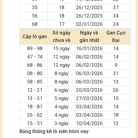
35
18
26/12/2025
37
56
18
26/12/2025
34
68
17
02/01/2026
24
Số ngày
Ngày về
Gan Cực
Cặp lô gan
chưa về
gần nhất
Đại
89 - 98
15
ngày
16/01/2026
14
47 - 74
12
ngày
06/02/2026
14
68 - 86
12
ngày
06/02/2026
9
08 - 80
8
ngày
06/03/2026
31
58 - 85
8
ngày
06/03/2026
13
12 - 21
6
ngày
20/03/2026
26
13 - 31
5
ngày
27/03/2026
15
18 - 81
4
ngày
03/04/2026
14
26 - 62
4
ngày
03/04/2026
18
15 - 51
3
ngày
10/04/2026
12
Bảng thống kê lô xiên hôm nay: