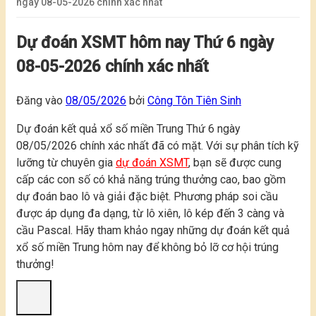
ngày 08-05-2026 chính xác nhất
Dự đoán XSMT hôm nay Thứ 6 ngày
08-05-2026 chính xác nhất
Đăng vào
08/05/2026
bởi
Công Tôn Tiên Sinh
Dự đoán kết quả xổ số miền Trung Thứ 6
ngày
08/05/2026
chính xác nhất đã có mặt. Với sự phân tích kỹ
lưỡng từ chuyên gia
dự đoán XSMT
, bạn sẽ được cung
cấp các con số có khả năng trúng thưởng cao, bao gồm
dự đoán bao lô và giải đặc biệt. Phương pháp soi cầu
được áp dụng đa dạng, từ lô xiên, lô kép đến 3 càng và
cầu Pascal. Hãy tham khảo ngay những dự đoán kết quả
xổ số miền Trung hôm nay để không bỏ lỡ cơ hội trúng
thưởng!