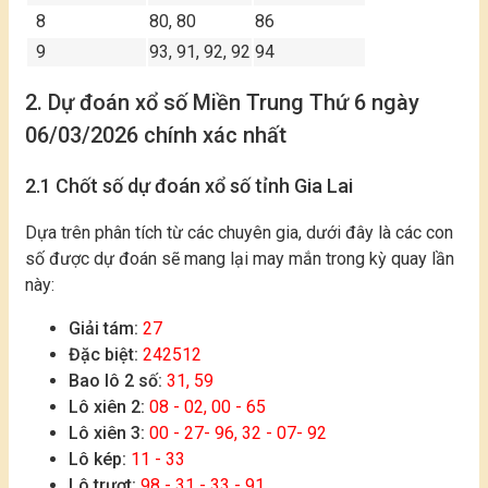
8
80, 80
86
9
93, 91, 92, 92
94
2. Dự đoán xổ số Miền Trung Thứ 6 ngày
06/03/2026 chính xác nhất
2.1 Chốt số dự đoán xổ số tỉnh Gia Lai
Dựa trên phân tích từ các chuyên gia, dưới đây là các con
số được dự đoán sẽ mang lại may mắn trong kỳ quay lần
này:
Giải tám:
27
Đặc biệt:
242512
Bao lô 2 số:
31, 59
Lô xiên 2:
08 - 02, 00 - 65
Lô xiên 3:
00 - 27- 96, 32 - 07- 92
Lô kép:
11 - 33
Lô trượt:
98 - 31 - 33 - 91