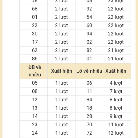
78
2 lượt
08
23 lượt
68
2 lượt
92
22 lượt
01
2 lượt
54
22 lượt
22
2 lượt
60
22 lượt
30
2 lượt
94
22 lượt
17
2 lượt
02
22 lượt
62
2 lượt
82
21 lượt
86
2 lượt
01
21 lượt
ĐB về
Xuất hiện
Lô về nhiều
Xuất hiện
nhiều
05
1 lượt
06
4 lượt
08
1 lượt
11
7 lượt
12
1 lượt
84
8 lượt
13
1 lượt
18
8 lượt
14
1 lượt
28
9 lượt
23
1 lượt
70
11 lượt
24
1 lượt
72
12 lượt