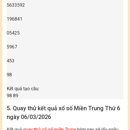
5
6
3
3
5
9
2
1
9
6
8
4
1
0
5
4
2
5
5
9
6
7
4
5
3
9
8
Kết quả tạo cầu:
98
89
5. Quay thử kết quả xổ số Miền Trung Thứ 6
ngày 06/03/2026
Kết quả
quay thử xổ số miền Trung
hôm nay sẽ lấy ngẫu