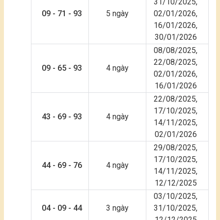
31/10/2025,
09 - 71 - 93
5 ngày
02/01/2026,
16/01/2026,
30/01/2026
08/08/2025,
22/08/2025,
09 - 65 - 93
4 ngày
02/01/2026,
16/01/2026
22/08/2025,
17/10/2025,
43 - 69 - 93
4 ngày
14/11/2025,
02/01/2026
29/08/2025,
17/10/2025,
44 - 69 - 76
4 ngày
14/11/2025,
12/12/2025
03/10/2025,
04 - 09 - 44
3 ngày
31/10/2025,
12/12/2025