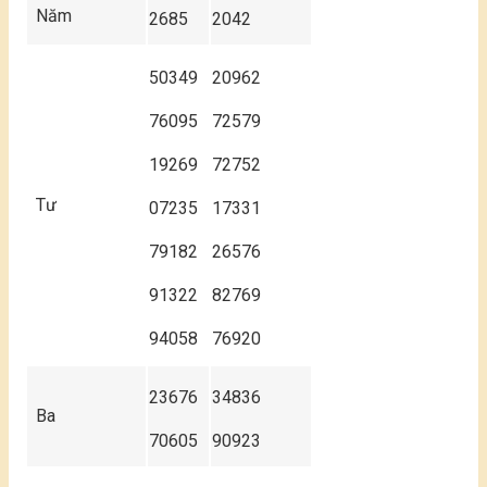
Năm
2685
2042
50349
20962
76095
72579
19269
72752
Tư
07235
17331
79182
26576
91322
82769
94058
76920
23676
34836
Ba
70605
90923