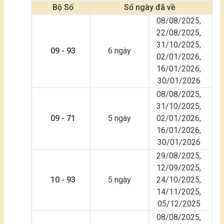
Bộ Số
Số ngày đã về
08/08/2025,
22/08/2025,
31/10/2025,
09 - 93
6 ngày
02/01/2026,
16/01/2026,
30/01/2026
08/08/2025,
31/10/2025,
09 - 71
5 ngày
02/01/2026,
16/01/2026,
30/01/2026
29/08/2025,
12/09/2025,
10 - 93
5 ngày
24/10/2025,
14/11/2025,
05/12/2025
08/08/2025,