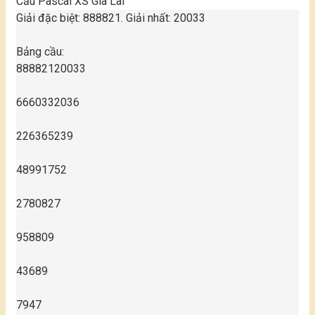
Cầu Pascal XS Gia Lai
Giải đặc biệt:
888821
. Giải nhất:
20033
Bảng cầu:
8
8
8
8
2
1
2
0
0
3
3
6
6
6
0
3
3
2
0
3
6
2
2
6
3
6
5
2
3
9
4
8
9
9
1
7
5
2
2
7
8
0
8
2
7
9
5
8
8
0
9
4
3
6
8
9
7
9
4
7