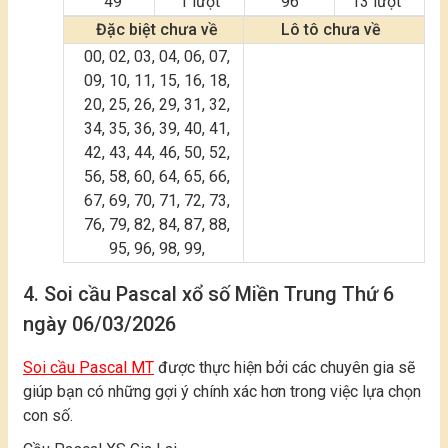
49
1 lượt
96
13 lượt
Đặc biệt chưa về
Lô tô chưa về
00, 02, 03, 04, 06, 07,
09, 10, 11, 15, 16, 18,
20, 25, 26, 29, 31, 32,
34, 35, 36, 39, 40, 41,
42, 43, 44, 46, 50, 52,
56, 58, 60, 64, 65, 66,
67, 69, 70, 71, 72, 73,
76, 79, 82, 84, 87, 88,
95, 96, 98, 99,
4. Soi cầu Pascal xổ số Miền Trung Thứ 6
ngày 06/03/2026
Soi cầu Pascal MT
được thực hiện bởi các chuyên gia sẽ
giúp bạn có những gợi ý chính xác hơn trong việc lựa chọn
con số.