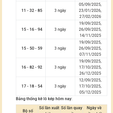
05/09/2025,
11 - 32 - 85
3 ngày
23/01/2026,
27/02/2026
19/09/2025,
15 - 16 - 94
3 ngày
26/09/2025,
14/11/2025
19/09/2025,
15 - 50 - 59
3 ngày
26/09/2025,
07/11/2025
19/09/2025,
16 - 82 - 92
3 ngày
17/10/2025,
26/12/2025
12/09/2025,
17 - 18 - 54
3 ngày
17/10/2025,
05/12/2025
Bảng thống kê lô kép hôm nay:
Số lần xuất
Số lần quay
Ngày về
Bộ số