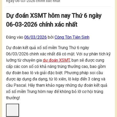
ngày 06-03-2026 chính xác nhất
Dự đoán XSMT hôm nay Thứ 6 ngày
06-03-2026 chính xác nhất
Đăng vào
06/03/2026
bởi
Công Tôn Tiên Sinh
Dự đoán kết quả xổ số miền Trung Thứ 6
ngày
06/03/2026
chính xác nhất đã có mặt. Với sự phân tích kỹ
lưỡng từ chuyên gia
dự đoán XSMT
, bạn sẽ được cung
cấp các con số có khả năng trúng thưởng cao, bao gồm
dự đoán bao lô và giải đặc biệt. Phương pháp soi cầu
được áp dụng đa dạng, từ lô xiên, lô kép đến 3 càng và
cầu Pascal. Hãy tham khảo ngay những dự đoán kết quả
xổ số miền Trung hôm nay để không bỏ lỡ cơ hội trúng
thưởng!