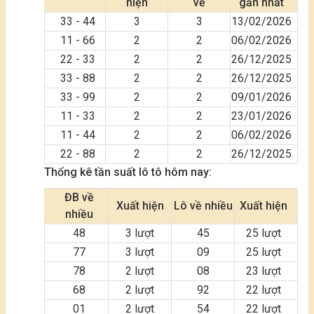
hiện
về
gần nhất
33 - 44
3
3
13/02/2026
11 - 66
2
2
06/02/2026
22 - 33
2
2
26/12/2025
33 - 88
2
2
26/12/2025
33 - 99
2
2
09/01/2026
11 - 33
2
2
23/01/2026
11 - 44
2
2
06/02/2026
22 - 88
2
2
26/12/2025
Thống kê tần suất lô tô hôm nay:
ĐB về
Xuất hiện
Lô về nhiều
Xuất hiện
nhiều
48
3 lượt
45
25 lượt
77
3 lượt
09
25 lượt
78
2 lượt
08
23 lượt
68
2 lượt
92
22 lượt
01
2 lượt
54
22 lượt