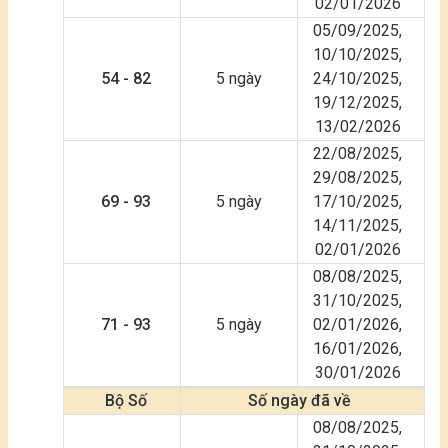
02/01/2026
05/09/2025,
10/10/2025,
54 - 82
5 ngày
24/10/2025,
19/12/2025,
13/02/2026
22/08/2025,
29/08/2025,
69 - 93
5 ngày
17/10/2025,
14/11/2025,
02/01/2026
08/08/2025,
31/10/2025,
71 - 93
5 ngày
02/01/2026,
16/01/2026,
30/01/2026
Bộ Số
Số ngày đã về
08/08/2025,