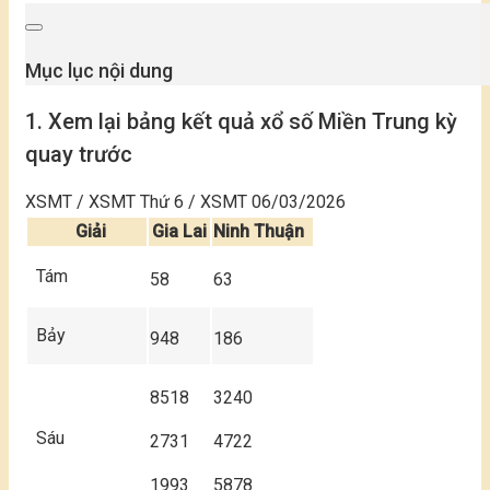
Mục lục nội dung
1. Xem lại bảng kết quả xổ số Miền Trung kỳ
quay trước
XSMT
/
XSMT Thứ 6
/
XSMT 06/03/2026
Giải
Gia Lai
Ninh Thuận
Tám
58
63
Bảy
948
186
8518
3240
Sáu
2731
4722
1993
5878