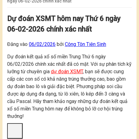
ngày 06-02-2026 chính xác nhất
Dự đoán XSMT hôm nay Thứ 6 ngày
06-02-2026 chính xác nhất
Đăng vào
06/02/2026
bởi
Công Tôn Tiên Sinh
Dự đoán kết quả xổ số miền Trung Thứ 6
ngày
06/02/2026
chính xác nhất đã có mặt. Với sự phân tích kỹ
lưỡng từ chuyên gia
dự đoán XSMT
, bạn sẽ được cung
cấp các con số có khả năng trúng thưởng cao, bao gồm
dự đoán bao lô và giải đặc biệt. Phương pháp soi cầu
được áp dụng đa dạng, từ lô xiên, lô kép đến 3 càng và
cầu Pascal. Hãy tham khảo ngay những dự đoán kết quả
xổ số miền Trung hôm nay để không bỏ lỡ cơ hội trúng
thưởng!