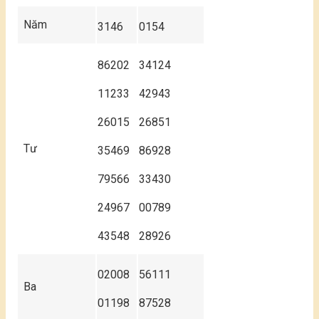
Năm
3146
0154
86202
34124
11233
42943
26015
26851
Tư
35469
86928
79566
33430
24967
00789
43548
28926
02008
56111
Ba
01198
87528