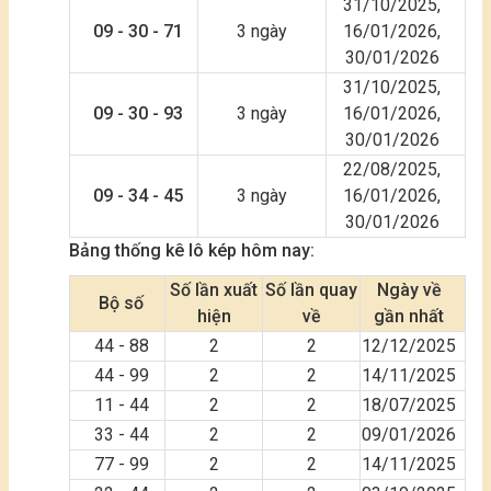
31/10/2025,
09 - 30 - 71
3 ngày
16/01/2026,
30/01/2026
31/10/2025,
09 - 30 - 93
3 ngày
16/01/2026,
30/01/2026
22/08/2025,
09 - 34 - 45
3 ngày
16/01/2026,
30/01/2026
Bảng thống kê lô kép hôm nay:
Số lần xuất
Số lần quay
Ngày về
Bộ số
hiện
về
gần nhất
44 - 88
2
2
12/12/2025
44 - 99
2
2
14/11/2025
11 - 44
2
2
18/07/2025
33 - 44
2
2
09/01/2026
77 - 99
2
2
14/11/2025