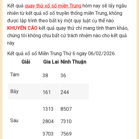
Kết quả
quay thử xổ số miền Trung
hôm nay sẽ lấy ngẫu
nhiên từ kết quả xổ số truyền thống miền Trung, không
được lập trình theo bất kỳ một quy luật cụ thể nào.
KHUYẾN CÁO
kết quả quay thử chỉ mang tính tham khảo,
chúng tôi không chịu bất cứ trách nhiệm nào cho kết quả
này.
Kết quả xổ số Miền Trung Thứ 6 ngày 06/02/2026
Giải
Gia Lai
Ninh Thuận
Tám
38
36
Bảy
161
244
1313
8507
Sáu
2804
7310
3703
7569