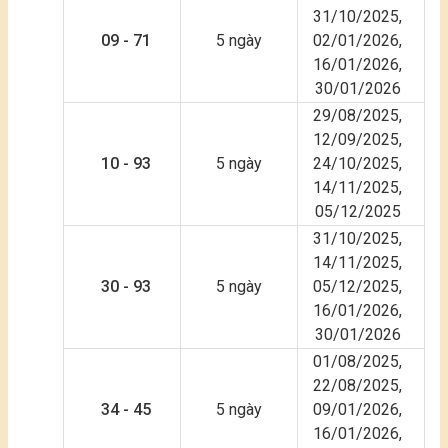
31/10/2025,
09 - 71
5 ngày
02/01/2026,
16/01/2026,
30/01/2026
29/08/2025,
12/09/2025,
10 - 93
5 ngày
24/10/2025,
14/11/2025,
05/12/2025
31/10/2025,
14/11/2025,
30 - 93
5 ngày
05/12/2025,
16/01/2026,
30/01/2026
01/08/2025,
22/08/2025,
34 - 45
5 ngày
09/01/2026,
16/01/2026,