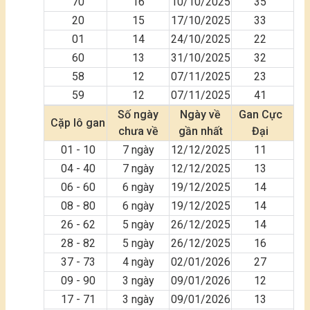
70
16
10/10/2025
35
20
15
17/10/2025
33
01
14
24/10/2025
22
60
13
31/10/2025
32
58
12
07/11/2025
23
59
12
07/11/2025
41
Số ngày
Ngày về
Gan Cực
Cặp lô gan
chưa về
gần nhất
Đại
01 - 10
7
ngày
12/12/2025
11
04 - 40
7
ngày
12/12/2025
13
06 - 60
6
ngày
19/12/2025
14
08 - 80
6
ngày
19/12/2025
14
26 - 62
5
ngày
26/12/2025
14
28 - 82
5
ngày
26/12/2025
16
37 - 73
4
ngày
02/01/2026
27
09 - 90
3
ngày
09/01/2026
12
17 - 71
3
ngày
09/01/2026
13