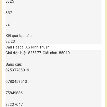
5
3
2
5
8
5
7
3
2
Kết quả tạo cầu:
32
23
Cầu Pascal XS Ninh Thuận
Giải đặc biệt:
825377
. Giải nhất:
85019
Bảng cầu:
8
2
5
3
7
7
8
5
0
1
9
0
7
8
0
4
5
3
5
1
0
7
5
8
4
9
8
8
6
1
2
3
2
3
7
6
4
7