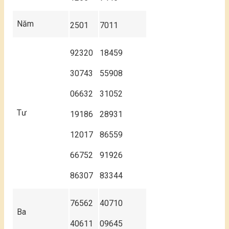
Năm
2501
7011
92320
18459
30743
55908
06632
31052
Tư
19186
28931
12017
86559
66752
91926
86307
83344
76562
40710
Ba
40611
09645