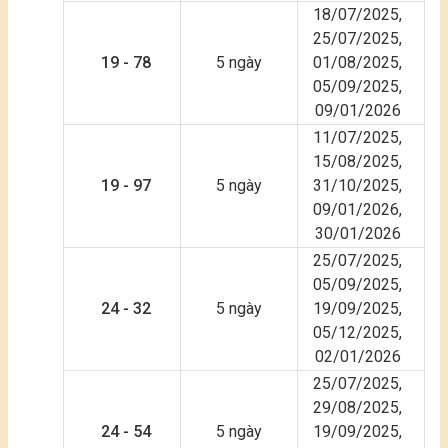
18/07/2025,
25/07/2025,
19 - 78
5 ngày
01/08/2025,
05/09/2025,
09/01/2026
11/07/2025,
15/08/2025,
19 - 97
5 ngày
31/10/2025,
09/01/2026,
30/01/2026
25/07/2025,
05/09/2025,
24 - 32
5 ngày
19/09/2025,
05/12/2025,
02/01/2026
25/07/2025,
29/08/2025,
24 - 54
5 ngày
19/09/2025,