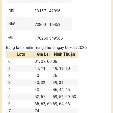
Nhì
33157
42996
Nhất
73800
16453
ĐB
170260
549566
Bảng lô tô miền Trung Thứ 6 ngày 06/02/2026
Loto
Gia Lai
Ninh Thuận
0
01, 07, 00
08
1
17, 11
19, 11, 10
2
20
26
3
30, 32
39, 31
4
43
46, 44, 45
5
52, 57
59, 52, 59, 53
6
65, 62,
60
69, 64,
66
7
74
-