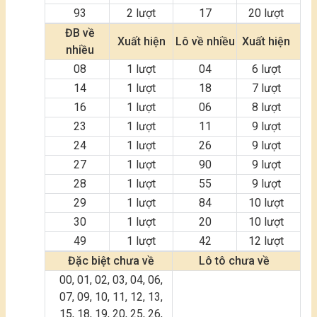
93
2 lượt
17
20 lượt
ĐB về
Xuất hiện
Lô về nhiều
Xuất hiện
nhiều
08
1 lượt
04
6 lượt
14
1 lượt
18
7 lượt
16
1 lượt
06
8 lượt
23
1 lượt
11
9 lượt
24
1 lượt
26
9 lượt
27
1 lượt
90
9 lượt
28
1 lượt
55
9 lượt
29
1 lượt
84
10 lượt
30
1 lượt
20
10 lượt
49
1 lượt
42
12 lượt
Đặc biệt chưa về
Lô tô chưa về
00, 01, 02, 03, 04, 06,
07, 09, 10, 11, 12, 13,
15, 18, 19, 20, 25, 26,