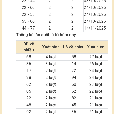
22 - 44
2
2
03/10/2025
22 - 66
2
2
24/10/2025
22 - 55
2
2
24/10/2025
55 - 66
2
2
24/10/2025
44 - 77
2
2
14/11/2025
Thống kê tần suất lô tô hôm nay:
ĐB về
Xuất hiện
Lô về nhiều
Xuất hiện
nhiều
68
4 lượt
58
27 lượt
36
3 lượt
14
26 lượt
17
2 lượt
22
24 lượt
38
2 lượt
94
24 lượt
62
2 lượt
60
23 lượt
05
2 lượt
52
22 lượt
22
2 lượt
82
21 lượt
48
2 lượt
45
21 lượt
92
2 lượt
36
21 lượt