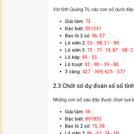
Với tỉnh Quảng Trị, các con số dưới đ
Giải tám:
73
Đặc biệt:
001341
Bao lô 2 số:
96, 57
Lô xiên 2:
53 - 98, 31 - 89
Lô xiên 3:
73 - 71- 19, 87 - 08- 2
Lô kép:
99 - 55
Lô trượt:
93 - 80 - 39 - 80
3 càng:
427 - 369, 625 - 577
2.3 Chốt số dự đoán xổ số tỉn
Những con số sau đây được chọn lựa kỹ
Giải tám:
56
Đặc biệt:
891830
Bao lô 2 số:
15, 38
Lô xiên 2:
86 - 61, 74 - 69