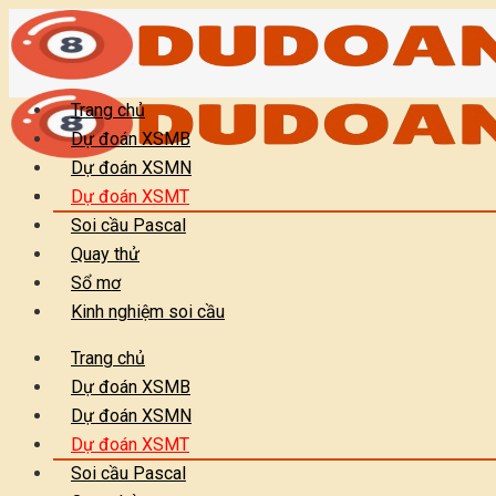
Bỏ
qua
nội
dung
Trang chủ
Dự đoán XSMB
Dự đoán XSMN
Dự đoán XSMT
Soi cầu Pascal
Quay thử
Sổ mơ
Kinh nghiệm soi cầu
Trang chủ
Dự đoán XSMB
Dự đoán XSMN
Dự đoán XSMT
Soi cầu Pascal