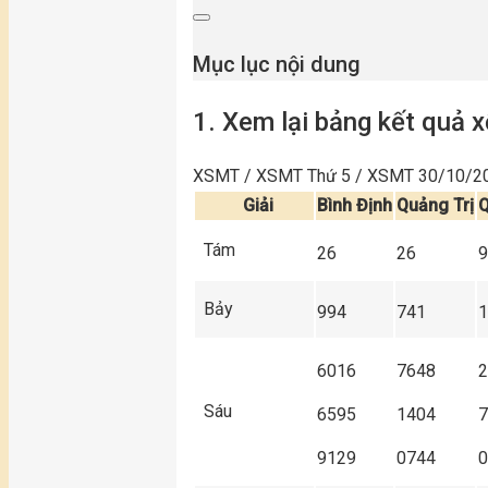
Mục lục nội dung
1. Xem lại bảng kết quả 
XSMT
/
XSMT Thứ 5
/
XSMT 30/10/2
Giải
Bình Định
Quảng Trị
Q
Tám
26
26
9
Bảy
994
741
1
6016
7648
2
Sáu
6595
1404
7
9129
0744
0