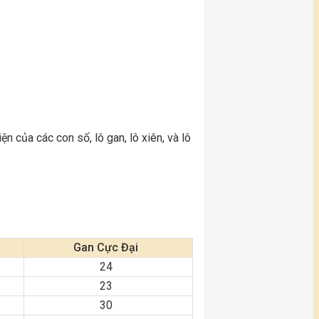
n của các con số, lô gan, lô xiên, và lô
Gan Cực Đại
24
23
30