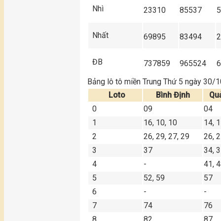
Nhì
23310
85537
5
Nhất
69895
83494
2
ĐB
737859
965524
6
Bảng lô tô miền Trung Thứ 5 ngày 30/
Loto
Bình Định
Quả
0
09
04
1
16, 10, 10
14, 
2
26, 29, 27, 29
26, 2
3
37
34, 
4
-
41, 4
5
52,
59
57
6
-
-
7
74
76
8
82
87