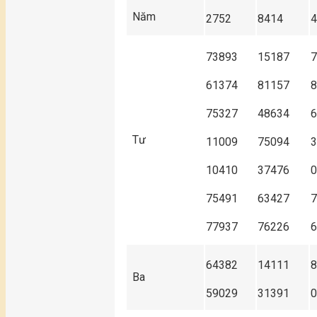
Năm
2752
8414
4
73893
15187
7
61374
81157
8
75327
48634
6
Tư
11009
75094
3
10410
37476
0
75491
63427
7
77937
76226
6
64382
14111
8
Ba
59029
31391
0