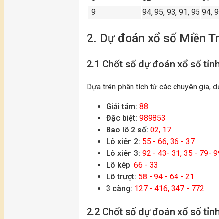
9
94, 95, 93, 91, 95
94, 9
2. Dự đoán xổ số Miền T
2.1 Chốt số dự đoán xổ số tỉn
Dựa trên phân tích từ các chuyên gia, 
Giải tám:
88
Đặc biệt:
989853
Bao lô 2 số:
02, 17
Lô xiên 2:
55 - 66, 36 - 37
Lô xiên 3:
92 - 43- 31, 35 - 79- 9
Lô kép:
66 - 33
Lô trượt:
58 - 94 - 64 - 21
3 càng:
127 - 416, 347 - 772
2.2 Chốt số dự đoán xổ số tỉn