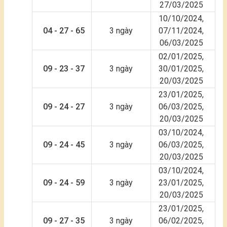
27/03/2025
10/10/2024,
04 - 27 - 65
3 ngày
07/11/2024,
06/03/2025
02/01/2025,
09 - 23 - 37
3 ngày
30/01/2025,
20/03/2025
23/01/2025,
09 - 24 - 27
3 ngày
06/03/2025,
20/03/2025
03/10/2024,
09 - 24 - 45
3 ngày
06/03/2025,
20/03/2025
03/10/2024,
09 - 24 - 59
3 ngày
23/01/2025,
20/03/2025
23/01/2025,
09 - 27 - 35
3 ngày
06/02/2025,