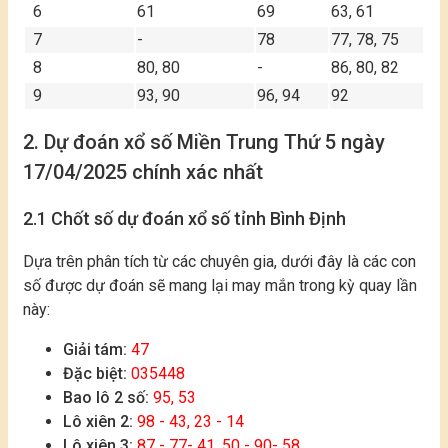
6
61
69
63, 61
7
-
78
77, 78, 75
8
80, 80
-
86, 80, 82
9
93, 90
96, 94
92
2. Dự đoán xổ số Miền Trung Thứ 5 ngày
17/04/2025 chính xác nhất
2.1 Chốt số dự đoán xổ số tỉnh Bình Định
Dựa trên phân tích từ các chuyên gia, dưới đây là các con
số được dự đoán sẽ mang lại may mắn trong kỳ quay lần
này:
Giải tám:
47
Đặc biệt:
035448
Bao lô 2 số:
95, 53
Lô xiên 2:
98 - 43, 23 - 14
Lô xiên 3:
87 - 77- 41, 50 - 90- 58