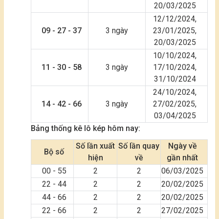
20/03/2025
12/12/2024,
09 - 27 - 37
3 ngày
23/01/2025,
20/03/2025
10/10/2024,
11 - 30 - 58
3 ngày
17/10/2024,
31/10/2024
24/10/2024,
14 - 42 - 66
3 ngày
27/02/2025,
03/04/2025
Bảng thống kê lô kép hôm nay:
Số lần xuất
Số lần quay
Ngày về
Bộ số
hiện
về
gần nhất
00 - 55
2
2
06/03/2025
22 - 44
2
2
20/02/2025
44 - 66
2
2
20/02/2025
22 - 66
2
2
27/02/2025