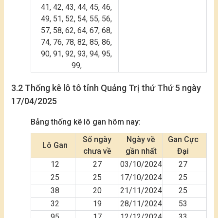
41, 42, 43, 44, 45, 46,
49, 51, 52, 54, 55, 56,
57, 58, 62, 64, 67, 68,
74, 76, 78, 82, 85, 86,
90, 91, 92, 93, 94, 95,
99,
3.2 Thống kê lô tô tỉnh Quảng Trị thứ Thứ 5 ngày
17/04/2025
Bảng thống kê lô gan hôm nay:
Số ngày
Ngày về
Gan Cực
Lô Gan
chưa về
gần nhất
Đại
12
27
03/10/2024
27
25
25
17/10/2024
25
38
20
21/11/2024
25
32
19
28/11/2024
53
95
17
12/12/2024
33