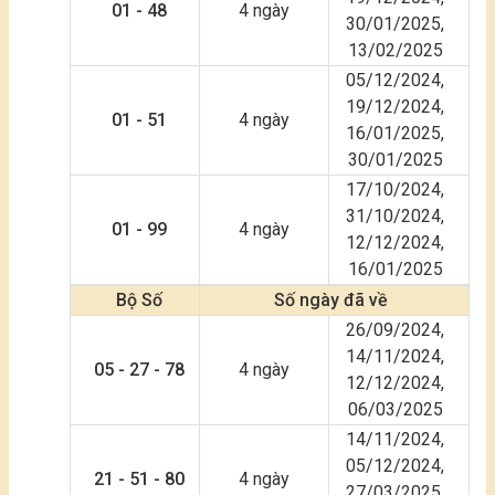
01 - 48
4 ngày
30/01/2025,
13/02/2025
05/12/2024,
19/12/2024,
01 - 51
4 ngày
16/01/2025,
30/01/2025
17/10/2024,
31/10/2024,
01 - 99
4 ngày
12/12/2024,
16/01/2025
Bộ Số
Số ngày đã về
26/09/2024,
14/11/2024,
05 - 27 - 78
4 ngày
12/12/2024,
06/03/2025
14/11/2024,
05/12/2024,
21 - 51 - 80
4 ngày
27/03/2025,