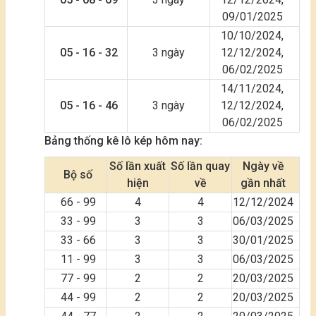
09/01/2025
10/10/2024,
05 - 16 - 32
3 ngày
12/12/2024,
06/02/2025
14/11/2024,
05 - 16 - 46
3 ngày
12/12/2024,
06/02/2025
Bảng thống kê lô kép hôm nay:
Số lần xuất
Số lần quay
Ngày về
Bộ số
hiện
về
gần nhất
66 - 99
4
4
12/12/2024
33 - 99
3
3
06/03/2025
33 - 66
3
3
30/01/2025
11 - 99
3
3
06/03/2025
77 - 99
2
2
20/03/2025
44 - 99
2
2
20/03/2025