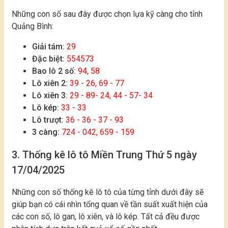
Những con số sau đây được chọn lựa kỹ càng cho tỉnh
Quảng Bình:
Giải tám:
29
Đặc biệt:
554573
Bao lô 2 số:
94, 58
Lô xiên 2:
39 - 26, 69 - 77
Lô xiên 3:
29 - 89- 24, 44 - 57- 34
Lô kép:
33 - 33
Lô trượt:
36 - 36 - 37 - 93
3 càng:
724 - 042, 659 - 159
3. Thống kê lô tô Miền Trung Thứ 5 ngày
17/04/2025
Những con số thống kê lô tô của từng tỉnh dưới đây sẽ
giúp bạn có cái nhìn tổng quan về tần suất xuất hiện của
các con số, lô gan, lô xiên, và lô kép. Tất cả đều được