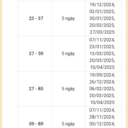
19/12/2024,
02/01/2025,
23 - 37
5 ngày
30/01/2025,
20/03/2025,
27/03/2025
07/11/2024,
23/01/2025,
27 - 59
5 ngày
13/03/2025,
20/03/2025,
10/04/2025
19/09/2024,
26/12/2024,
27 - 85
5 ngày
06/02/2025,
20/03/2025,
10/04/2025
07/11/2024,
28/11/2024,
59 - 89
5 ngày
05/12/2024,