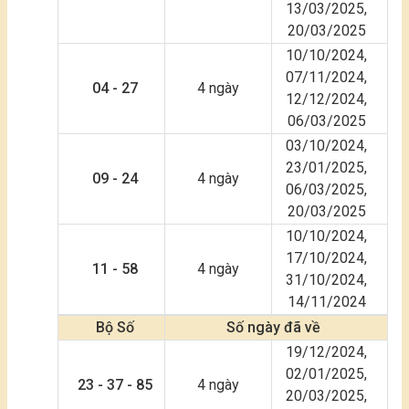
13/03/2025,
20/03/2025
10/10/2024,
07/11/2024,
04 - 27
4 ngày
12/12/2024,
06/03/2025
03/10/2024,
23/01/2025,
09 - 24
4 ngày
06/03/2025,
20/03/2025
10/10/2024,
17/10/2024,
11 - 58
4 ngày
31/10/2024,
14/11/2024
Bộ Số
Số ngày đã về
19/12/2024,
02/01/2025,
23 - 37 - 85
4 ngày
20/03/2025,