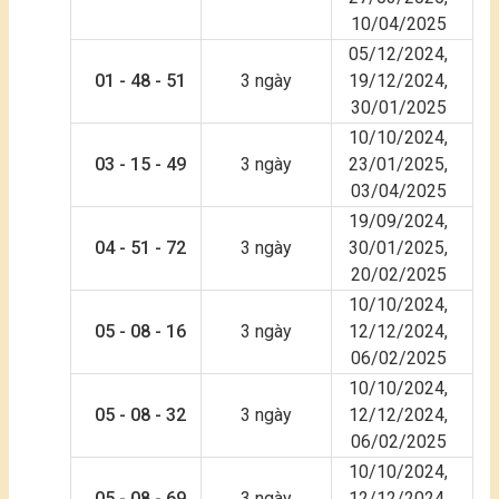
10/04/2025
05/12/2024,
01 - 48 - 51
3 ngày
19/12/2024,
30/01/2025
10/10/2024,
03 - 15 - 49
3 ngày
23/01/2025,
03/04/2025
19/09/2024,
04 - 51 - 72
3 ngày
30/01/2025,
20/02/2025
10/10/2024,
05 - 08 - 16
3 ngày
12/12/2024,
06/02/2025
10/10/2024,
05 - 08 - 32
3 ngày
12/12/2024,
06/02/2025
10/10/2024,
05 - 08 - 69
3 ngày
12/12/2024,