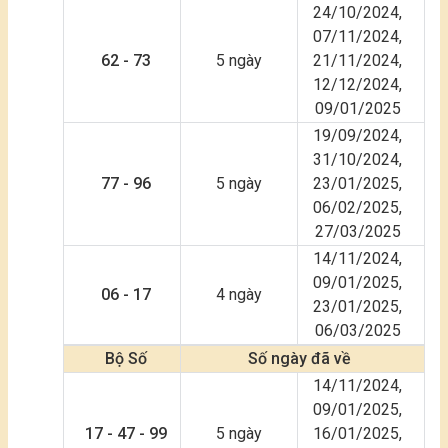
24/10/2024,
07/11/2024,
62 - 73
5 ngày
21/11/2024,
12/12/2024,
09/01/2025
19/09/2024,
31/10/2024,
77 - 96
5 ngày
23/01/2025,
06/02/2025,
27/03/2025
14/11/2024,
09/01/2025,
06 - 17
4 ngày
23/01/2025,
06/03/2025
Bộ Số
Số ngày đã về
14/11/2024,
09/01/2025,
17 - 47 - 99
5 ngày
16/01/2025,