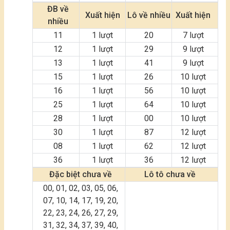
ĐB về
Xuất hiện
Lô về nhiều
Xuất hiện
nhiều
11
1 lượt
20
7 lượt
12
1 lượt
29
9 lượt
13
1 lượt
41
9 lượt
15
1 lượt
26
10 lượt
16
1 lượt
56
10 lượt
25
1 lượt
64
10 lượt
28
1 lượt
00
10 lượt
30
1 lượt
87
12 lượt
08
1 lượt
62
12 lượt
36
1 lượt
36
12 lượt
Đặc biệt chưa về
Lô tô chưa về
00, 01, 02, 03, 05, 06,
07, 10, 14, 17, 19, 20,
22, 23, 24, 26, 27, 29,
31, 32, 34, 37, 39, 40,