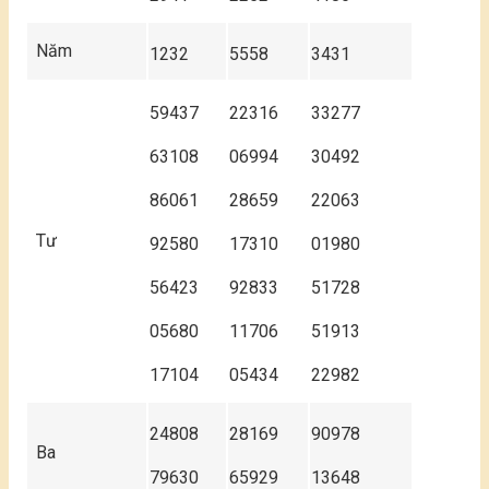
Năm
1232
5558
3431
59437
22316
33277
63108
06994
30492
86061
28659
22063
Tư
92580
17310
01980
56423
92833
51728
05680
11706
51913
17104
05434
22982
24808
28169
90978
Ba
79630
65929
13648