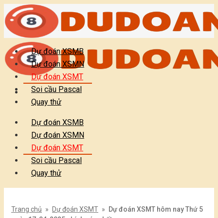
Bỏ
qua
nội
dung
Dự đoán XSMB
Dự đoán XSMN
Dự đoán XSMT
Soi cầu Pascal
Quay thử
Dự đoán XSMB
Dự đoán XSMN
Dự đoán XSMT
Soi cầu Pascal
Quay thử
Trang chủ
»
Dự đoán XSMT
»
Dự đoán XSMT hôm nay Thứ 5