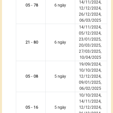
14/11/2024,
05 - 78
6 ngày
12/12/2024,
26/12/2024,
06/03/2025
14/11/2024,
05/12/2024,
23/01/2025,
21 - 80
6 ngày
20/03/2025,
27/03/2025,
10/04/2025
19/09/2024,
10/10/2024,
05 - 08
5 ngày
12/12/2024,
09/01/2025,
06/02/2025
10/10/2024,
14/11/2024,
05 - 16
5 ngày
12/12/2024,