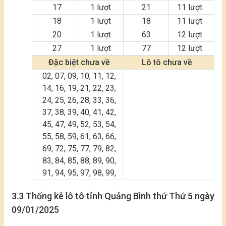
17
1 lượt
21
11 lượt
18
1 lượt
18
11 lượt
20
1 lượt
63
12 lượt
27
1 lượt
77
12 lượt
Đặc biệt chưa về
Lô tô chưa về
02, 07, 09, 10, 11, 12,
14, 16, 19, 21, 22, 23,
24, 25, 26, 28, 33, 36,
37, 38, 39, 40, 41, 42,
45, 47, 49, 52, 53, 54,
55, 58, 59, 61, 63, 66,
69, 72, 75, 77, 79, 82,
83, 84, 85, 88, 89, 90,
91, 94, 95, 97, 98, 99,
3.3 Thống kê lô tô tỉnh Quảng Bình thứ Thứ 5 ngày
09/01/2025