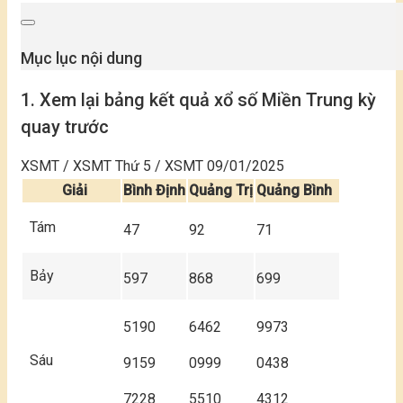
Mục lục nội dung
1. Xem lại bảng kết quả xổ số Miền Trung kỳ
quay trước
XSMT
/
XSMT Thứ 5
/
XSMT 09/01/2025
Giải
Bình Định
Quảng Trị
Quảng Bình
Tám
47
92
71
Bảy
597
868
699
5190
6462
9973
Sáu
9159
0999
0438
7228
5510
4312