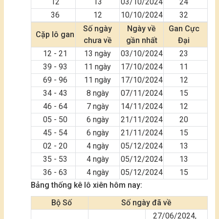
12
13
03/10/2024
24
36
12
10/10/2024
32
Số ngày
Ngày về
Gan Cực
Cặp lô gan
chưa về
gần nhất
Đại
12 - 21
13
ngày
03/10/2024
23
39 - 93
11
ngày
17/10/2024
11
69 - 96
11
ngày
17/10/2024
12
34 - 43
8
ngày
07/11/2024
15
46 - 64
7
ngày
14/11/2024
12
05 - 50
6
ngày
21/11/2024
20
45 - 54
6
ngày
21/11/2024
15
02 - 20
4
ngày
05/12/2024
13
35 - 53
4
ngày
05/12/2024
13
36 - 63
4
ngày
05/12/2024
15
Bảng thống kê lô xiên hôm nay:
Bộ Số
Số ngày đã về
27/06/2024,