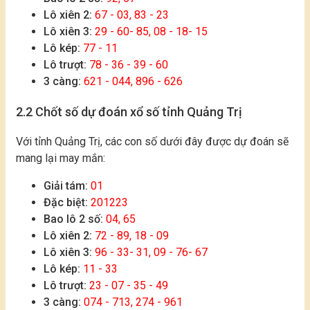
Lô xiên 2:
67 - 03, 83 - 23
Lô xiên 3:
29 - 60- 85, 08 - 18- 15
Lô kép:
77 - 11
Lô trượt:
78 - 36 - 39 - 60
3 càng:
621 - 044, 896 - 626
2.2 Chốt số dự đoán xổ số tỉnh Quảng Trị
Với tỉnh Quảng Trị, các con số dưới đây được dự đoán sẽ
mang lại may mắn:
Giải tám:
01
Đặc biệt:
201223
Bao lô 2 số:
04, 65
Lô xiên 2:
72 - 89, 18 - 09
Lô xiên 3:
96 - 33- 31, 09 - 76- 67
Lô kép:
11 - 33
Lô trượt:
23 - 07 - 35 - 49
3 càng:
074 - 713, 274 - 961