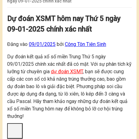
ngày 09-01-2025 chính xác nhất
Dự đoán XSMT hôm nay Thứ 5 ngày
09-01-2025 chính xác nhất
Đăng vào
09/01/2025
bởi
Công Tôn Tiên Sinh
Dự đoán kết quả xổ số miền Trung Thứ 5
ngày
09/01/2025
chính xác nhất đã có mặt. Với sự phân tích kỹ
lưỡng từ chuyên gia
dự đoán XSMT
, bạn sẽ được cung
cấp các con số có khả năng trúng thưởng cao, bao gồm
dự đoán bao lô và giải đặc biệt. Phương pháp soi cầu
được áp dụng đa dạng, từ lô xiên, lô kép đến 3 càng và
cầu Pascal. Hãy tham khảo ngay những dự đoán kết quả
xổ số miền Trung hôm nay để không bỏ lỡ cơ hội trúng
thưởng!