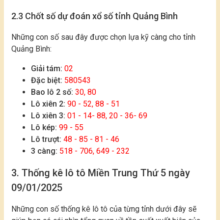
2.3 Chốt số dự đoán xổ số tỉnh Quảng Bình
Những con số sau đây được chọn lựa kỹ càng cho tỉnh
Quảng Bình:
Giải tám:
02
Đặc biệt:
580543
Bao lô 2 số:
30, 80
Lô xiên 2:
90 - 52, 88 - 51
Lô xiên 3:
01 - 14- 88, 20 - 36- 69
Lô kép:
99 - 55
Lô trượt:
48 - 85 - 81 - 46
3 càng:
518 - 706, 649 - 232
3. Thống kê lô tô Miền Trung Thứ 5 ngày
09/01/2025
Những con số thống kê lô tô của từng tỉnh dưới đây sẽ