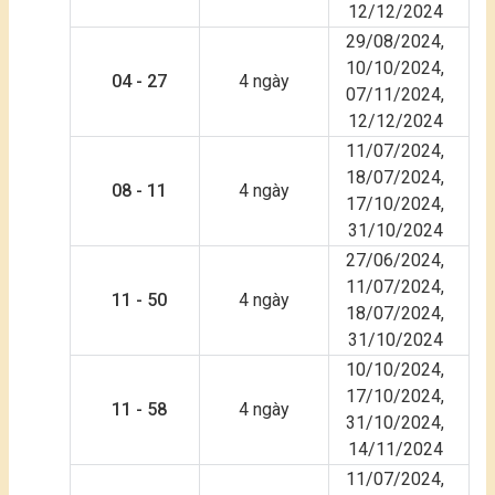
12/12/2024
29/08/2024,
10/10/2024,
04 - 27
4 ngày
07/11/2024,
12/12/2024
11/07/2024,
18/07/2024,
08 - 11
4 ngày
17/10/2024,
31/10/2024
27/06/2024,
11/07/2024,
11 - 50
4 ngày
18/07/2024,
31/10/2024
10/10/2024,
17/10/2024,
11 - 58
4 ngày
31/10/2024,
14/11/2024
11/07/2024,