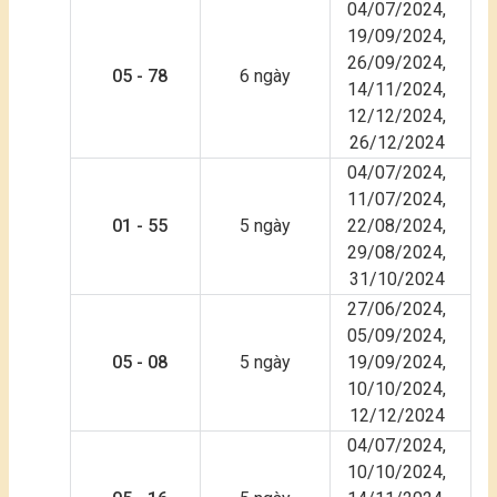
04/07/2024,
19/09/2024,
26/09/2024,
05 - 78
6 ngày
14/11/2024,
12/12/2024,
26/12/2024
04/07/2024,
11/07/2024,
01 - 55
5 ngày
22/08/2024,
29/08/2024,
31/10/2024
27/06/2024,
05/09/2024,
05 - 08
5 ngày
19/09/2024,
10/10/2024,
12/12/2024
04/07/2024,
10/10/2024,