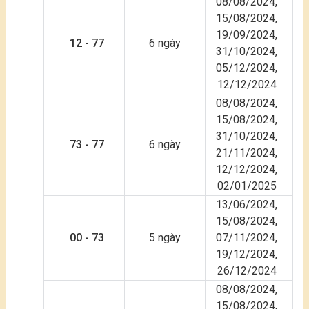
08/08/2024,
15/08/2024,
19/09/2024,
12 - 77
6 ngày
31/10/2024,
05/12/2024,
12/12/2024
08/08/2024,
15/08/2024,
31/10/2024,
73 - 77
6 ngày
21/11/2024,
12/12/2024,
02/01/2025
13/06/2024,
15/08/2024,
00 - 73
5 ngày
07/11/2024,
19/12/2024,
26/12/2024
08/08/2024,
15/08/2024,