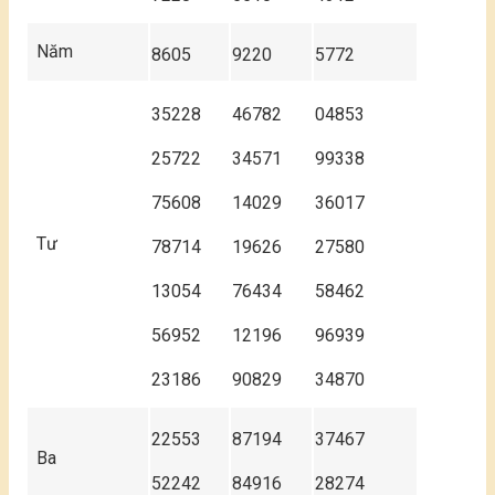
Năm
8605
9220
5772
35228
46782
04853
25722
34571
99338
75608
14029
36017
Tư
78714
19626
27580
13054
76434
58462
56952
12196
96939
23186
90829
34870
22553
87194
37467
Ba
52242
84916
28274