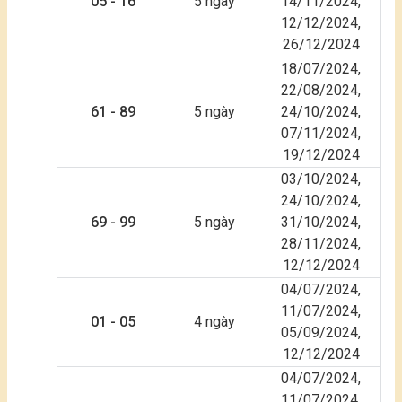
05 - 16
5 ngày
14/11/2024,
12/12/2024,
26/12/2024
18/07/2024,
22/08/2024,
61 - 89
5 ngày
24/10/2024,
07/11/2024,
19/12/2024
03/10/2024,
24/10/2024,
69 - 99
5 ngày
31/10/2024,
28/11/2024,
12/12/2024
04/07/2024,
11/07/2024,
01 - 05
4 ngày
05/09/2024,
12/12/2024
04/07/2024,
11/07/2024,