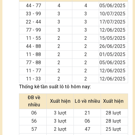
44 - 77
4
4
05/06/2025
33 - 99
3
3
10/07/2025
22 - 44
3
3
17/07/2025
77 - 99
3
3
12/06/2025
11 - 55
2
2
15/05/2025
44 - 88
2
2
26/06/2025
11 - 88
2
2
01/05/2025
77 - 88
2
2
05/06/2025
11 - 77
2
2
12/06/2025
11 - 33
2
2
12/06/2025
Thống kê tần suất lô tô hôm nay:
ĐB về
Xuất hiện
Lô về nhiều
Xuất hiện
nhiều
06
3 lượt
21
28 lượt
56
3 lượt
06
28 lượt
57
2 lượt
47
25 lượt