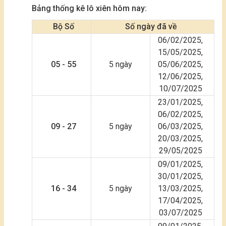
Bảng thống kê lô xiên hôm nay:
Bộ Số
Số ngày đã về
06/02/2025,
15/05/2025,
05 - 55
5 ngày
05/06/2025,
12/06/2025,
10/07/2025
23/01/2025,
06/02/2025,
09 - 27
5 ngày
06/03/2025,
20/03/2025,
29/05/2025
09/01/2025,
30/01/2025,
16 - 34
5 ngày
13/03/2025,
17/04/2025,
03/07/2025