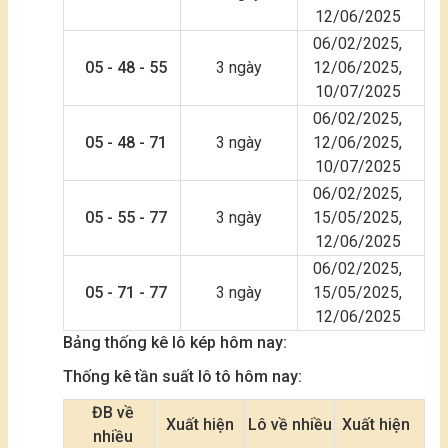
12/06/2025
06/02/2025,
05 - 48 - 55
3 ngày
12/06/2025,
10/07/2025
06/02/2025,
05 - 48 - 71
3 ngày
12/06/2025,
10/07/2025
06/02/2025,
05 - 55 - 77
3 ngày
15/05/2025,
12/06/2025
06/02/2025,
05 - 71 - 77
3 ngày
15/05/2025,
12/06/2025
Bảng thống kê lô kép hôm nay:
Thống kê tần suất lô tô hôm nay:
ĐB về
Xuất hiện
Lô về nhiều
Xuất hiện
nhiều