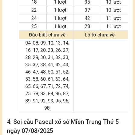
18
1 lượt
35
10 lượt
22
1 lượt
37
10 lượt
24
1 lượt
42
11 lượt
25
1 lượt
28
11 lượt
Đặc biệt chưa về
Lô tô chưa về
04, 08, 09, 10, 13, 14,
16, 17, 20, 23, 26, 27,
28, 29, 30, 31, 32, 33,
35, 37, 38, 41, 42, 43,
46, 47, 48, 50, 51, 52,
53, 58, 60, 61, 63, 64,
65, 66, 67, 71, 72, 74,
75, 78, 83, 84, 86, 87,
89, 91, 92, 93, 95, 96,
98,
4. Soi cầu Pascal xổ số Miền Trung Thứ 5
ngày 07/08/2025