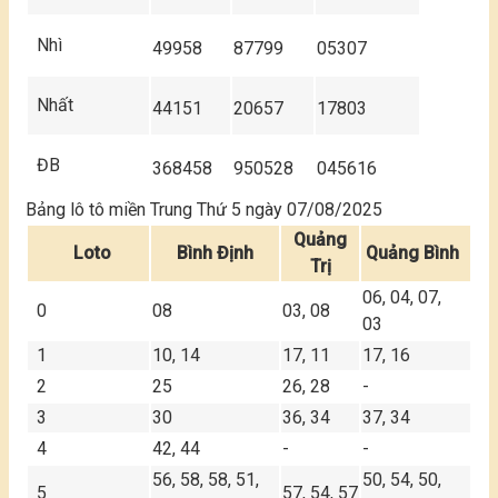
Nhì
49958
87799
05307
Nhất
44151
20657
17803
ĐB
368458
950528
045616
Bảng lô tô miền Trung Thứ 5 ngày 07/08/2025
Quảng
Loto
Bình Định
Quảng Bình
Trị
06, 04, 07,
0
08
03, 08
03
1
10, 14
17, 11
17,
16
2
25
26,
28
-
3
30
36, 34
37, 34
4
42, 44
-
-
56, 58, 58, 51,
50, 54, 50,
5
57, 54, 57