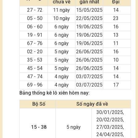
chưa về
gần nhất
Đại
27 - 72
11
ngày
15/05/2025
14
05 - 50
10
ngày
22/05/2025
23
06 - 60
6
ngày
19/06/2025
16
19 - 91
6
ngày
19/06/2025
13
67 - 76
6
ngày
19/06/2025
11
02 - 20
5
ngày
26/06/2025
16
35 - 53
5
ngày
26/06/2025
10
45 - 54
5
ngày
26/06/2025
14
47 - 74
4
ngày
03/07/2025
14
69 - 96
4
ngày
03/07/2025
17
Bảng thống kê lô xiên hôm nay:
Bộ Số
Số ngày đã về
30/01/2025,
20/02/2025,
15 - 38
5 ngày
27/03/2025,
24/04/2025,