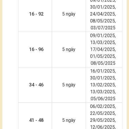
09/01/2025,
30/01/2025,
16 - 92
5 ngày
24/04/2025,
08/05/2025,
03/07/2025
09/01/2025,
13/03/2025,
16 - 96
5 ngày
17/04/2025,
01/05/2025,
08/05/2025
16/01/2025,
30/01/2025,
34 - 46
5 ngày
13/02/2025,
13/03/2025,
05/06/2025
06/02/2025,
22/05/2025,
41 - 48
5 ngày
29/05/2025,
12/06/2025,