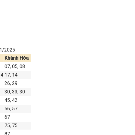
11/2025
Khánh Hòa
07, 05,
08
14
17, 14
26, 29
30, 33, 30
45, 42
56, 57
67
75, 75
87