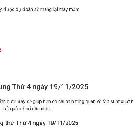
đây được dự đoán sẽ mang lại may mắn:
6
Trung Thứ 4 ngày 19/11/2025
nh dưới đây sẽ giúp bạn có cái nhìn tổng quan về tần suất xuất hiệ
n kết quả xổ số gần nhất.
ẵng thứ Thứ 4 ngày 19/11/2025