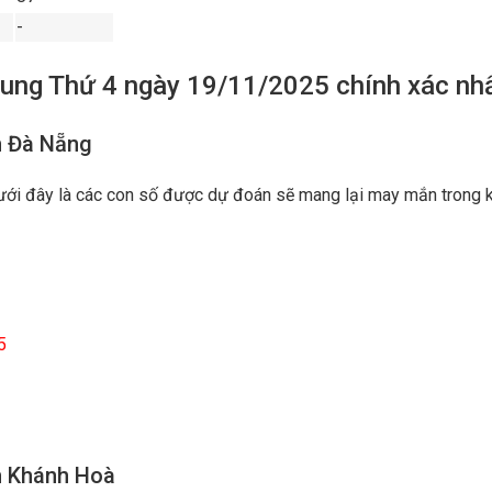
-
rung Thứ 4 ngày 19/11/2025 chính xác nh
h Đà Nẵng
dưới đây là các con số được dự đoán sẽ mang lại may mắn trong k
5
nh Khánh Hoà