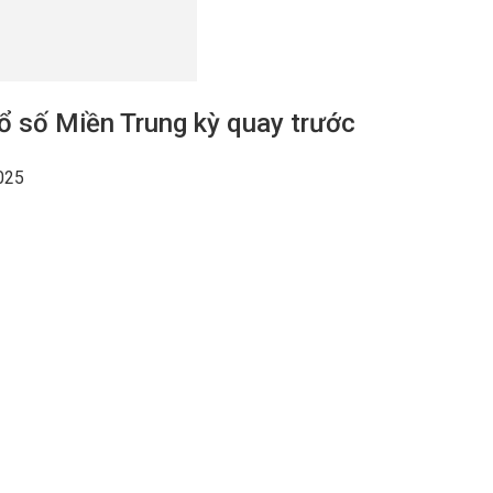
xổ số Miền Trung kỳ quay trước
025