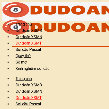
Bỏ
qua
nội
dung
Trang chủ
Dự đoán XSMB
Dự đoán XSMN
Dự đoán XSMT
Soi cầu Pascal
Quay thử
Sổ mơ
Kinh nghiệm soi cầu
Trang chủ
Dự đoán XSMB
Dự đoán XSMN
Dự đoán XSMT
Soi cầu Pascal