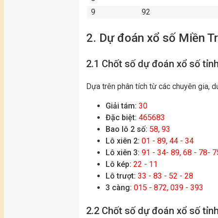
9
92
2. Dự đoán xổ số Miền T
2.1 Chốt số dự đoán xổ số tỉn
Dựa trên phân tích từ các chuyên gia, 
Giải tám:
30
Đặc biệt:
465683
Bao lô 2 số:
58, 93
Lô xiên 2:
01 - 89, 44 - 34
Lô xiên 3:
91 - 34- 89, 68 - 78- 7
Lô kép:
22 - 11
Lô trượt:
33 - 83 - 52 - 28
3 càng:
015 - 872, 039 - 393
2.2 Chốt số dự đoán xổ số tỉ