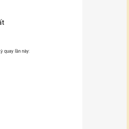
ất
ỳ quay lần này: