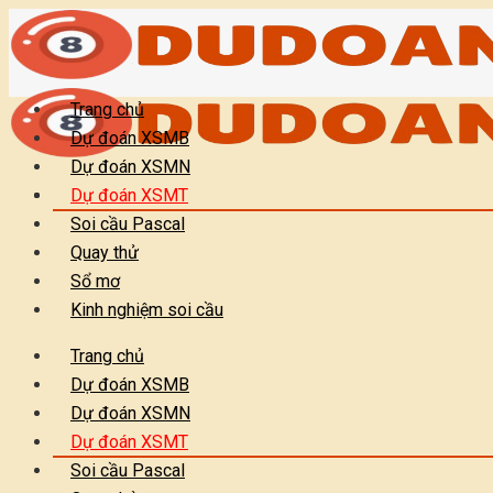
Bỏ
qua
nội
dung
Trang chủ
Dự đoán XSMB
Dự đoán XSMN
Dự đoán XSMT
Soi cầu Pascal
Quay thử
Sổ mơ
Kinh nghiệm soi cầu
Trang chủ
Dự đoán XSMB
Dự đoán XSMN
Dự đoán XSMT
Soi cầu Pascal