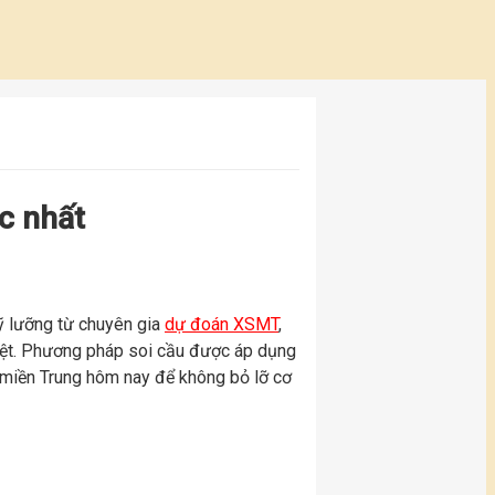
c nhất
kỹ lưỡng từ chuyên gia
dự đoán XSMT
,
iệt. Phương pháp soi cầu được áp dụng
 miền Trung hôm nay để không bỏ lỡ cơ