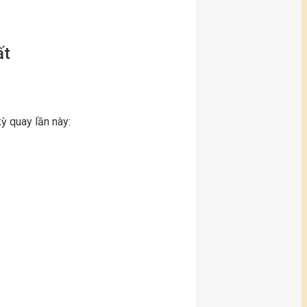
ất
ỳ quay lần này: