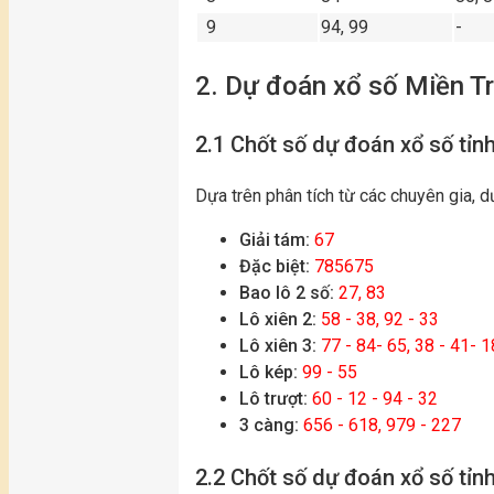
9
94, 99
-
2. Dự đoán xổ số Miền T
2.1 Chốt số dự đoán xổ số tỉn
Dựa trên phân tích từ các chuyên gia, 
Giải tám:
67
Đặc biệt:
785675
Bao lô 2 số:
27, 83
Lô xiên 2:
58 - 38, 92 - 33
Lô xiên 3:
77 - 84- 65, 38 - 41- 1
Lô kép:
99 - 55
Lô trượt:
60 - 12 - 94 - 32
3 càng:
656 - 618, 979 - 227
2.2 Chốt số dự đoán xổ số tỉ