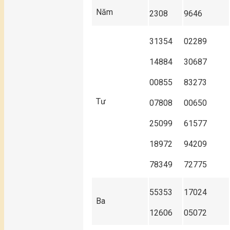
Năm
2308
9646
31354
02289
14884
30687
00855
83273
Tư
07808
00650
25099
61577
18972
94209
78349
72775
55353
17024
Ba
12606
05072