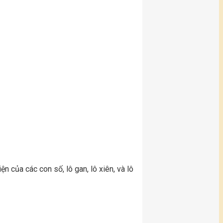
n của các con số, lô gan, lô xiên, và lô