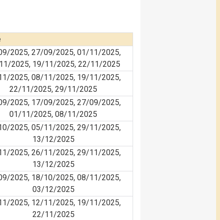
ề
09/2025, 27/09/2025, 01/11/2025,
11/2025, 19/11/2025, 22/11/2025
11/2025, 08/11/2025, 19/11/2025,
22/11/2025, 29/11/2025
09/2025, 17/09/2025, 27/09/2025,
01/11/2025, 08/11/2025
10/2025, 05/11/2025, 29/11/2025,
13/12/2025
11/2025, 26/11/2025, 29/11/2025,
13/12/2025
09/2025, 18/10/2025, 08/11/2025,
03/12/2025
11/2025, 12/11/2025, 19/11/2025,
22/11/2025