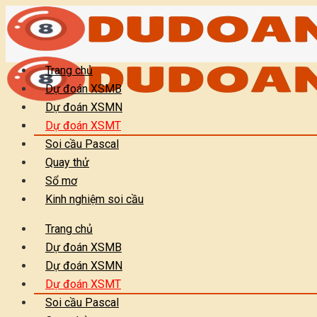
Bỏ
qua
nội
dung
Trang chủ
Dự đoán XSMB
Dự đoán XSMN
Dự đoán XSMT
Soi cầu Pascal
Quay thử
Sổ mơ
Kinh nghiệm soi cầu
Trang chủ
Dự đoán XSMB
Dự đoán XSMN
Dự đoán XSMT
Soi cầu Pascal