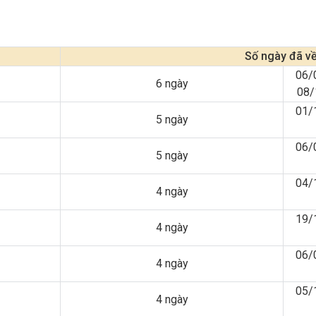
Số ngày đã v
06/
6 ngày
08/
01/
5 ngày
06/
5 ngày
04/
4 ngày
19/
4 ngày
06/
4 ngày
05/
4 ngày