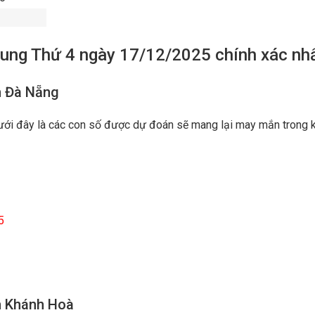
rung Thứ 4 ngày 17/12/2025 chính xác nh
h Đà Nẵng
dưới đây là các con số được dự đoán sẽ mang lại may mắn trong k
5
nh Khánh Hoà