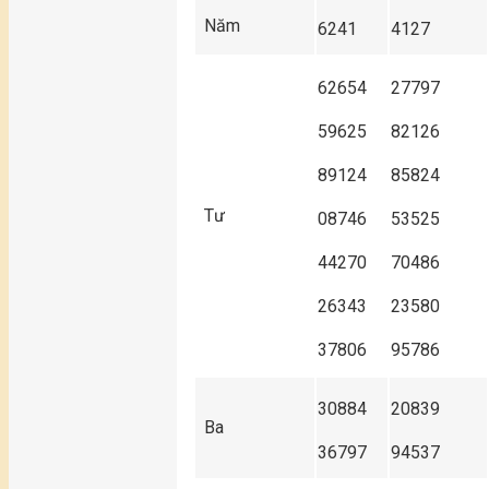
Năm
6241
4127
62654
27797
59625
82126
89124
85824
Tư
08746
53525
44270
70486
26343
23580
37806
95786
30884
20839
Ba
36797
94537