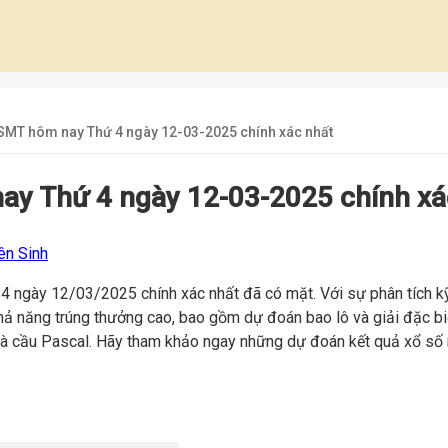
MT hôm nay Thứ 4 ngày 12-03-2025 chính xác nhất
y Thứ 4 ngày 12-03-2025 chính xá
ên Sinh
 4
ngày 12/03/2025
chính xác nhất đã có mặt. Với sự phân tích 
ả năng trúng thưởng cao, bao gồm dự đoán bao lô và giải đặc b
g và cầu Pascal. Hãy tham khảo ngay những dự đoán kết quả xổ số