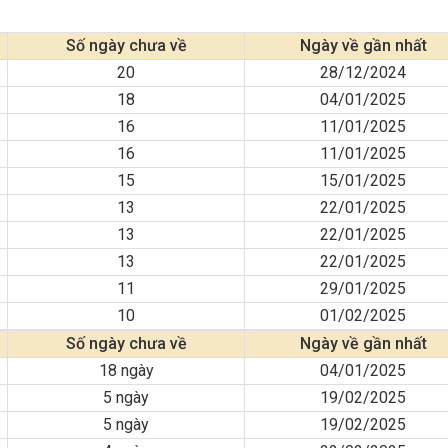
Số ngày chưa về
Ngày về gần nhất
20
28/12/2024
18
04/01/2025
16
11/01/2025
16
11/01/2025
15
15/01/2025
13
22/01/2025
13
22/01/2025
13
22/01/2025
11
29/01/2025
10
01/02/2025
Số ngày chưa về
Ngày về gần nhất
18
ngày
04/01/2025
5
ngày
19/02/2025
5
ngày
19/02/2025