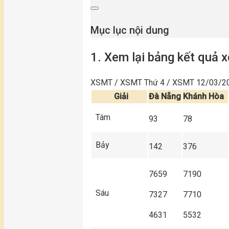
Mục lục nội dung
1. Xem lại bảng kết quả 
XSMT
/
XSMT Thứ 4
/
XSMT 12/03/2
Giải
Đà Nẵng
Khánh Hòa
Tám
93
78
Bảy
142
376
7659
7190
Sáu
7327
7710
4631
5532