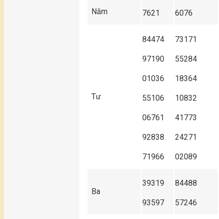
Năm
7621
6076
84474
73171
97190
55284
01036
18364
Tư
55106
10832
06761
41773
92838
24271
71966
02089
39319
84488
Ba
93597
57246