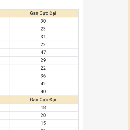
Gan Cực Đại
30
23
31
22
47
29
22
36
42
40
Gan Cực Đại
18
20
15