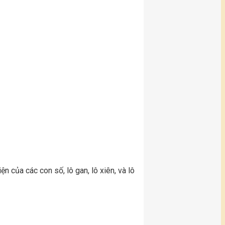
n của các con số, lô gan, lô xiên, và lô