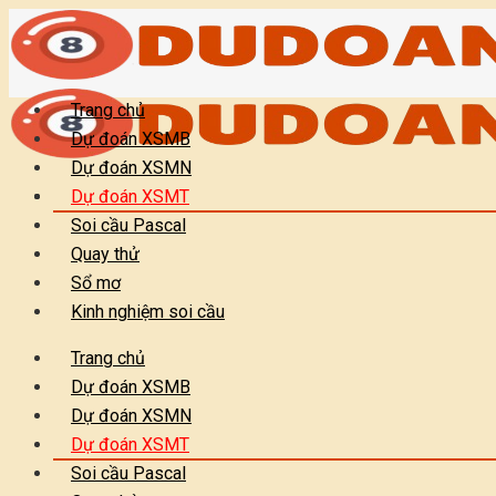
Bỏ
qua
nội
dung
Trang chủ
Dự đoán XSMB
Dự đoán XSMN
Dự đoán XSMT
Soi cầu Pascal
Quay thử
Sổ mơ
Kinh nghiệm soi cầu
Trang chủ
Dự đoán XSMB
Dự đoán XSMN
Dự đoán XSMT
Soi cầu Pascal