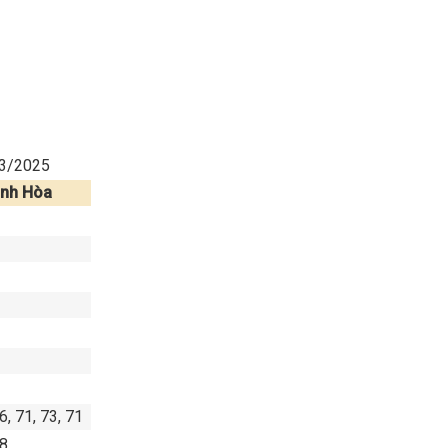
03/2025
nh Hòa
6, 71, 73, 71
88