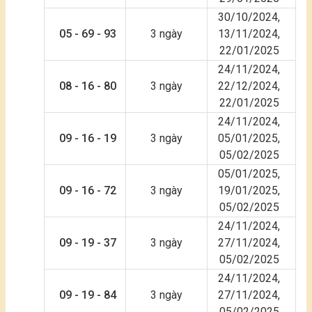
30/10/2024,
05 - 69 - 93
3 ngày
13/11/2024,
22/01/2025
24/11/2024,
08 - 16 - 80
3 ngày
22/12/2024,
22/01/2025
24/11/2024,
09 - 16 - 19
3 ngày
05/01/2025,
05/02/2025
05/01/2025,
09 - 16 - 72
3 ngày
19/01/2025,
05/02/2025
24/11/2024,
09 - 19 - 37
3 ngày
27/11/2024,
05/02/2025
24/11/2024,
09 - 19 - 84
3 ngày
27/11/2024,
05/02/2025