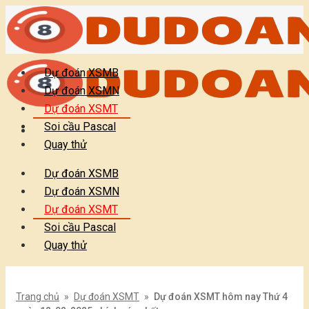
Bỏ
qua
nội
dung
Dự đoán XSMB
Dự đoán XSMN
Dự đoán XSMT
Soi cầu Pascal
Quay thử
Dự đoán XSMB
Dự đoán XSMN
Dự đoán XSMT
Soi cầu Pascal
Quay thử
Trang chủ
»
Dự đoán XSMT
»
Dự đoán XSMT hôm nay Thứ 4