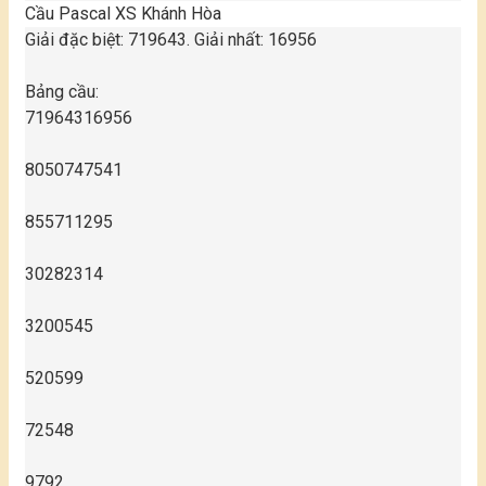
Cầu Pascal XS Khánh Hòa
Giải đặc biệt:
719643
. Giải nhất:
16956
Bảng cầu:
7
1
9
6
4
3
1
6
9
5
6
8
0
5
0
7
4
7
5
4
1
8
5
5
7
1
1
2
9
5
3
0
2
8
2
3
1
4
3
2
0
0
5
4
5
5
2
0
5
9
9
7
2
5
4
8
9
7
9
2