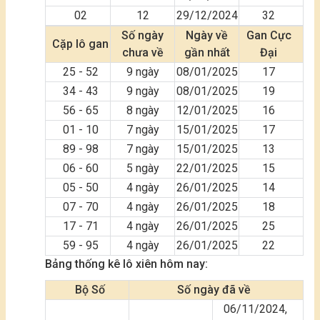
02
12
29/12/2024
32
Số ngày
Ngày về
Gan Cực
Cặp lô gan
chưa về
gần nhất
Đại
25 - 52
9
ngày
08/01/2025
17
34 - 43
9
ngày
08/01/2025
19
56 - 65
8
ngày
12/01/2025
16
01 - 10
7
ngày
15/01/2025
17
89 - 98
7
ngày
15/01/2025
13
06 - 60
5
ngày
22/01/2025
15
05 - 50
4
ngày
26/01/2025
14
07 - 70
4
ngày
26/01/2025
18
17 - 71
4
ngày
26/01/2025
25
59 - 95
4
ngày
26/01/2025
22
Bảng thống kê lô xiên hôm nay:
Bộ Số
Số ngày đã về
06/11/2024,