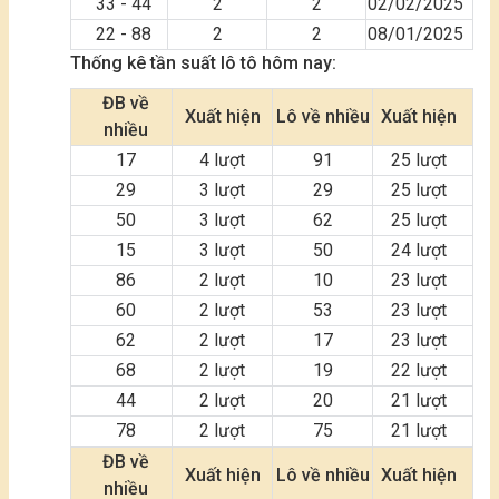
33 - 44
2
2
02/02/2025
22 - 88
2
2
08/01/2025
Thống kê tần suất lô tô hôm nay:
ĐB về
Xuất hiện
Lô về nhiều
Xuất hiện
nhiều
17
4 lượt
91
25 lượt
29
3 lượt
29
25 lượt
50
3 lượt
62
25 lượt
15
3 lượt
50
24 lượt
86
2 lượt
10
23 lượt
60
2 lượt
53
23 lượt
62
2 lượt
17
23 lượt
68
2 lượt
19
22 lượt
44
2 lượt
20
21 lượt
78
2 lượt
75
21 lượt
ĐB về
Xuất hiện
Lô về nhiều
Xuất hiện
nhiều