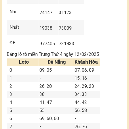
Nhì
74147
31123
Nhất
19038
73009
ĐB
977405
731833
Bảng lô tô miền Trung Thứ 4 ngày 12/02/2025
Loto
Đà Nẵng
Khánh Hòa
0
09,
05
07, 06, 09
1
-
15, 16
2
26, 28
24, 29, 23
3
38
34,
33
4
41, 47
44, 42
5
55
56, 58
6
69, 60, 60
-
7
-
76, 76