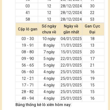
03
12
28/12/2024
30
41
12
28/12/2024
22
58
12
28/12/2024
53
Số ngày
Ngày về
Gan Cực
Cặp lô gan
chưa về
gần nhất
Đại
03 - 30
10
ngày
04/01/2025
18
19 - 91
8
ngày
11/01/2025
13
08 - 80
7
ngày
15/01/2025
20
09 - 90
5
ngày
22/01/2025
17
56 - 65
5
ngày
22/01/2025
21
06 - 60
4
ngày
25/01/2025
16
12 - 21
4
ngày
25/01/2025
19
17 - 71
4
ngày
25/01/2025
15
28 - 82
4
ngày
25/01/2025
15
49 - 94
4
ngày
25/01/2025
16
Bảng thống kê lô xiên hôm nay: