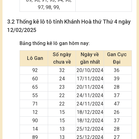
97, 98, 99,
3.2 Thống kê lô tô tỉnh Khánh Hoà thứ Thứ 4 ngày
12/02/2025
Bảng thống kê lô gan hôm nay:
Số ngày
Ngày về
Gan Cực
Lô Gan
chưa về
gần nhất
Đại
92
32
20/10/2024
36
60
24
17/11/2024
39
65
23
20/11/2024
28
55
22
24/11/2024
37
71
22
24/11/2024
47
12
15
18/12/2024
26
90
15
18/12/2024
37
14
13
25/12/2024
28
89
13
25/12/2024
27