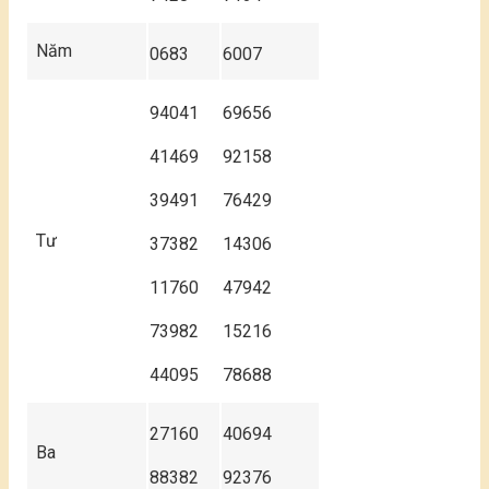
Năm
0683
6007
94041
69656
41469
92158
39491
76429
Tư
37382
14306
11760
47942
73982
15216
44095
78688
27160
40694
Ba
88382
92376