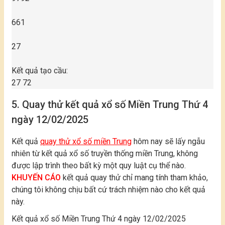
6
6
1
2
7
Kết quả tạo cầu:
27
72
5. Quay thử kết quả xổ số Miền Trung Thứ 4
ngày 12/02/2025
Kết quả
quay thử xổ số miền Trung
hôm nay sẽ lấy ngẫu
nhiên từ kết quả xổ số truyền thống miền Trung, không
được lập trình theo bất kỳ một quy luật cụ thể nào.
KHUYẾN CÁO
kết quả quay thử chỉ mang tính tham khảo,
chúng tôi không chịu bất cứ trách nhiệm nào cho kết quả
này.
Kết quả xổ số Miền Trung Thứ 4 ngày 12/02/2025