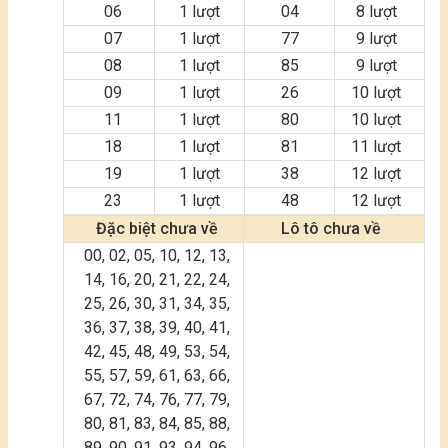
06
1 lượt
04
8 lượt
07
1 lượt
77
9 lượt
08
1 lượt
85
9 lượt
09
1 lượt
26
10 lượt
11
1 lượt
80
10 lượt
18
1 lượt
81
11 lượt
19
1 lượt
38
12 lượt
23
1 lượt
48
12 lượt
Đặc biệt chưa về
Lô tô chưa về
00, 02, 05, 10, 12, 13,
14, 16, 20, 21, 22, 24,
25, 26, 30, 31, 34, 35,
36, 37, 38, 39, 40, 41,
42, 45, 48, 49, 53, 54,
55, 57, 59, 61, 63, 66,
67, 72, 74, 76, 77, 79,
80, 81, 83, 84, 85, 88,
89, 90, 91, 93, 94, 96,