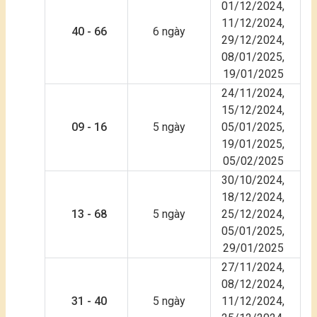
01/12/2024,
11/12/2024,
40 - 66
6 ngày
29/12/2024,
08/01/2025,
19/01/2025
24/11/2024,
15/12/2024,
09 - 16
5 ngày
05/01/2025,
19/01/2025,
05/02/2025
30/10/2024,
18/12/2024,
13 - 68
5 ngày
25/12/2024,
05/01/2025,
29/01/2025
27/11/2024,
08/12/2024,
31 - 40
5 ngày
11/12/2024,