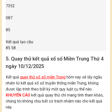
7
3
5
2
0
8
7
8
5
Kết quả tạo cầu:
85
58
5. Quay thử kết quả xổ số Miền Trung Thứ 4
ngày 10/12/2025
Kết quả
quay thử xổ số miền Trung
hôm nay sẽ lấy ngẫu
nhiên từ kết quả xổ số truyền thống miền Trung, không
được lập trình theo bất kỳ một quy luật cụ thể nào.
KHUYẾN CÁO
kết quả quay thử chỉ mang tính tham khảo,
chúng tôi không chịu bất cứ trách nhiệm nào cho kết quả
này.