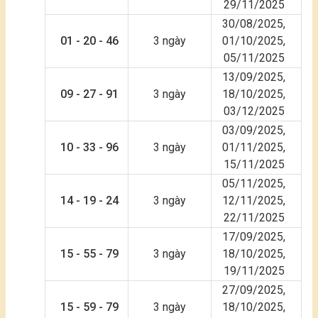
29/11/2025
30/08/2025,
01 - 20 - 46
3 ngày
01/10/2025,
05/11/2025
13/09/2025,
09 - 27 - 91
3 ngày
18/10/2025,
03/12/2025
03/09/2025,
10 - 33 - 96
3 ngày
01/11/2025,
15/11/2025
05/11/2025,
14 - 19 - 24
3 ngày
12/11/2025,
22/11/2025
17/09/2025,
15 - 55 - 79
3 ngày
18/10/2025,
19/11/2025
27/09/2025,
15 - 59 - 79
3 ngày
18/10/2025,