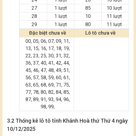
27
1 lượt
85
10 lượt
28
1 lượt
10
11 lượt
29
1 lượt
80
11 lượt
Đặc biệt chưa về
Lô tô chưa về
00, 05, 06, 07, 09, 11,
13, 15, 16, 17, 18, 19,
22, 23, 25, 30, 31, 32,
36, 37, 40, 41, 42, 44,
45, 46, 47, 48, 49, 51,
56, 57, 58, 59, 60, 61,
63, 65, 68, 69, 71, 75,
77, 78, 80, 82, 84, 85,
87, 89, 91, 93, 94, 96,
98, 99,
3.2 Thống kê lô tô tỉnh Khánh Hoà thứ Thứ 4 ngày
10/12/2025