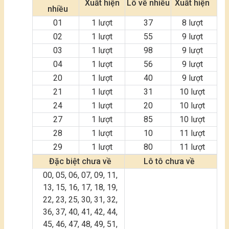
Xuất hiện
Lô về nhiều
Xuất hiện
nhiều
01
1 lượt
37
8 lượt
02
1 lượt
55
9 lượt
03
1 lượt
98
9 lượt
04
1 lượt
56
9 lượt
20
1 lượt
40
9 lượt
21
1 lượt
31
10 lượt
24
1 lượt
20
10 lượt
27
1 lượt
85
10 lượt
28
1 lượt
10
11 lượt
29
1 lượt
80
11 lượt
Đặc biệt chưa về
Lô tô chưa về
00, 05, 06, 07, 09, 11,
13, 15, 16, 17, 18, 19,
22, 23, 25, 30, 31, 32,
36, 37, 40, 41, 42, 44,
45, 46, 47, 48, 49, 51,