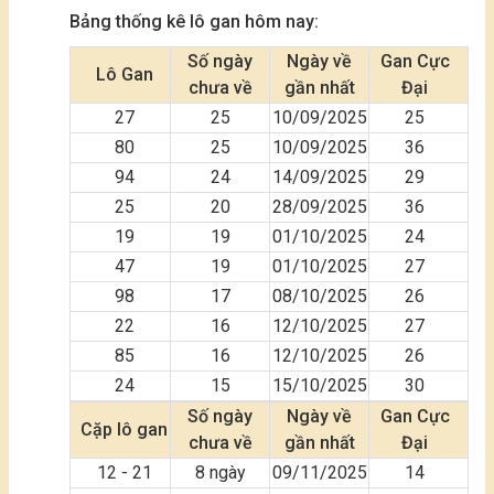
Bảng thống kê lô gan hôm nay:
Số ngày
Ngày về
Gan Cực
Lô Gan
chưa về
gần nhất
Đại
27
25
10/09/2025
25
80
25
10/09/2025
36
94
24
14/09/2025
29
25
20
28/09/2025
36
19
19
01/10/2025
24
47
19
01/10/2025
27
98
17
08/10/2025
26
22
16
12/10/2025
27
85
16
12/10/2025
26
24
15
15/10/2025
30
Số ngày
Ngày về
Gan Cực
Cặp lô gan
chưa về
gần nhất
Đại
12 - 21
8
ngày
09/11/2025
14