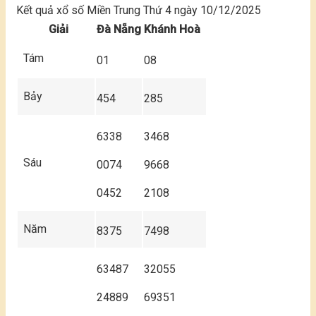
Kết quả xổ số Miền Trung Thứ 4 ngày 10/12/2025
Giải
Đà Nẵng
Khánh Hoà
Tám
01
08
Bảy
454
285
6338
3468
Sáu
0074
9668
0452
2108
Năm
8375
7498
63487
32055
24889
69351