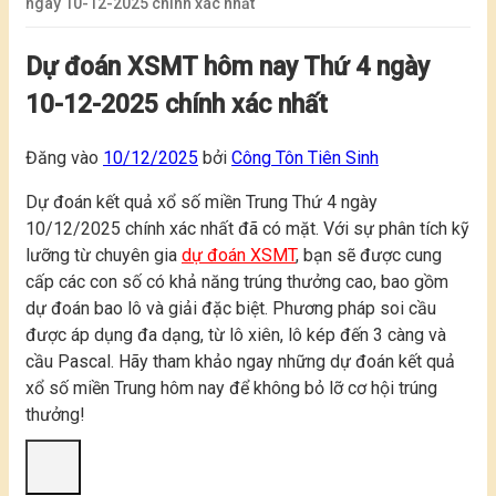
ngày 10-12-2025 chính xác nhất
Dự đoán XSMT hôm nay Thứ 4 ngày
10-12-2025 chính xác nhất
Đăng vào
10/12/2025
bởi
Công Tôn Tiên Sinh
Dự đoán kết quả xổ số miền Trung Thứ 4
ngày
10/12/2025
chính xác nhất đã có mặt. Với sự phân tích kỹ
lưỡng từ chuyên gia
dự đoán XSMT
, bạn sẽ được cung
cấp các con số có khả năng trúng thưởng cao, bao gồm
dự đoán bao lô và giải đặc biệt. Phương pháp soi cầu
được áp dụng đa dạng, từ lô xiên, lô kép đến 3 càng và
cầu Pascal. Hãy tham khảo ngay những dự đoán kết quả
xổ số miền Trung hôm nay để không bỏ lỡ cơ hội trúng
thưởng!