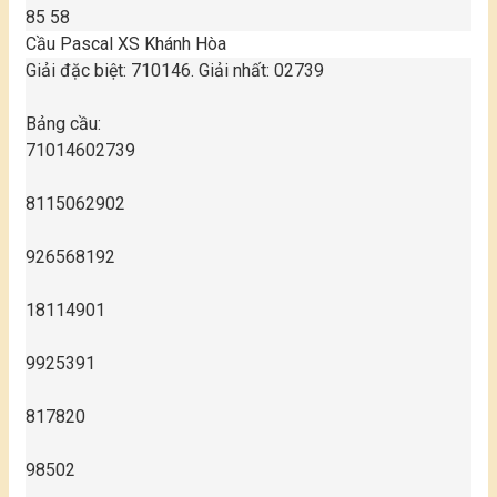
85
58
Cầu Pascal XS Khánh Hòa
Giải đặc biệt:
710146
. Giải nhất:
02739
Bảng cầu:
7
1
0
1
4
6
0
2
7
3
9
8
1
1
5
0
6
2
9
0
2
9
2
6
5
6
8
1
9
2
1
8
1
1
4
9
0
1
9
9
2
5
3
9
1
8
1
7
8
2
0
9
8
5
0
2