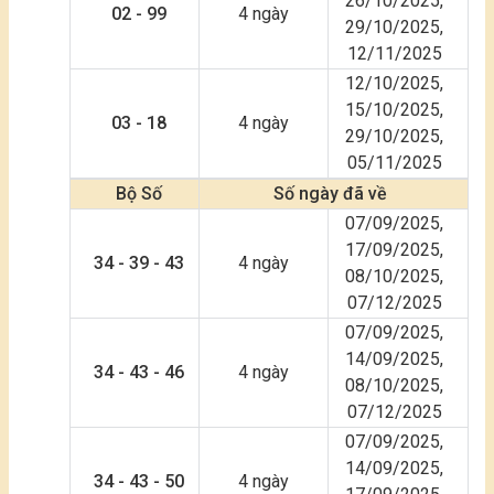
26/10/2025,
02 - 99
4 ngày
29/10/2025,
12/11/2025
12/10/2025,
15/10/2025,
03 - 18
4 ngày
29/10/2025,
05/11/2025
Bộ Số
Số ngày đã về
07/09/2025,
17/09/2025,
34 - 39 - 43
4 ngày
08/10/2025,
07/12/2025
07/09/2025,
14/09/2025,
34 - 43 - 46
4 ngày
08/10/2025,
07/12/2025
07/09/2025,
14/09/2025,
34 - 43 - 50
4 ngày