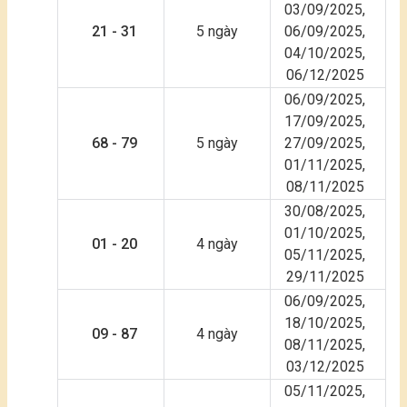
03/09/2025,
21 - 31
5 ngày
06/09/2025,
04/10/2025,
06/12/2025
06/09/2025,
17/09/2025,
68 - 79
5 ngày
27/09/2025,
01/11/2025,
08/11/2025
30/08/2025,
01/10/2025,
01 - 20
4 ngày
05/11/2025,
29/11/2025
06/09/2025,
18/10/2025,
09 - 87
4 ngày
08/11/2025,
03/12/2025
05/11/2025,