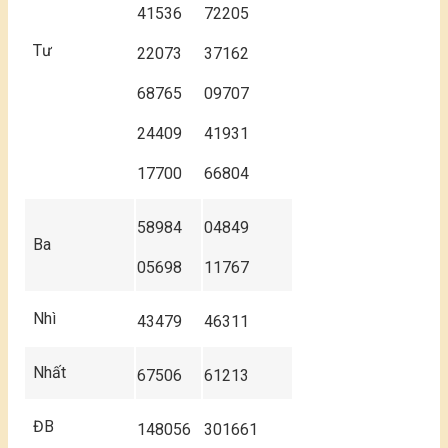
41536
72205
Tư
22073
37162
68765
09707
24409
41931
17700
66804
58984
04849
Ba
05698
11767
Nhì
43479
46311
Nhất
67506
61213
ĐB
148056
301661