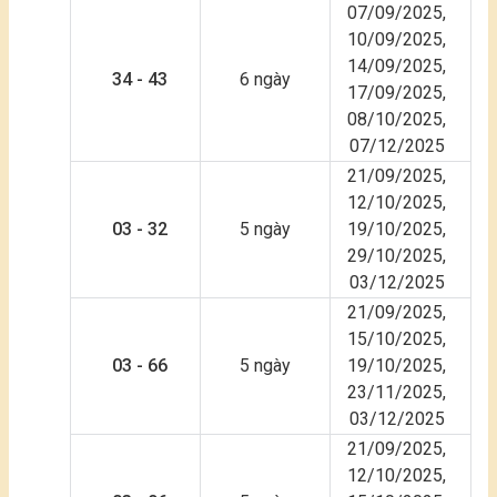
07/09/2025,
10/09/2025,
14/09/2025,
34 - 43
6 ngày
17/09/2025,
08/10/2025,
07/12/2025
21/09/2025,
12/10/2025,
03 - 32
5 ngày
19/10/2025,
29/10/2025,
03/12/2025
21/09/2025,
15/10/2025,
03 - 66
5 ngày
19/10/2025,
23/11/2025,
03/12/2025
21/09/2025,
12/10/2025,