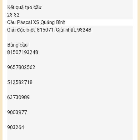
Kết quả tạo cầu:
23
32
Cầu Pascal XS Quảng Bình
Giải đặc biệt:
815071
. Giải nhất:
93248
Bảng cầu:
8
1
5
0
7
1
9
3
2
4
8
9
6
5
7
8
0
2
5
6
2
5
1
2
5
8
2
7
1
8
6
3
7
3
0
9
8
9
9
0
0
3
9
7
7
9
0
3
2
6
4