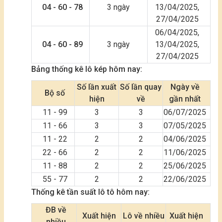
04 - 60 - 78
3 ngày
13/04/2025,
27/04/2025
06/04/2025,
04 - 60 - 89
3 ngày
13/04/2025,
27/04/2025
Bảng thống kê lô kép hôm nay:
Số lần xuất
Số lần quay
Ngày về
Bộ số
hiện
về
gần nhất
11 - 99
3
3
06/07/2025
11 - 66
3
3
07/05/2025
11 - 22
2
2
04/06/2025
22 - 66
2
2
11/06/2025
11 - 88
2
2
25/06/2025
55 - 77
2
2
22/06/2025
Thống kê tần suất lô tô hôm nay:
ĐB về
Xuất hiện
Lô về nhiều
Xuất hiện
nhiều