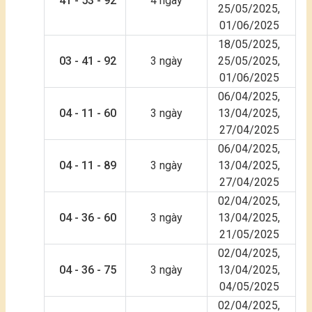
41 - 53 - 92
4 ngày
25/05/2025,
01/06/2025
18/05/2025,
03 - 41 - 92
3 ngày
25/05/2025,
01/06/2025
06/04/2025,
04 - 11 - 60
3 ngày
13/04/2025,
27/04/2025
06/04/2025,
04 - 11 - 89
3 ngày
13/04/2025,
27/04/2025
02/04/2025,
04 - 36 - 60
3 ngày
13/04/2025,
21/05/2025
02/04/2025,
04 - 36 - 75
3 ngày
13/04/2025,
04/05/2025
02/04/2025,