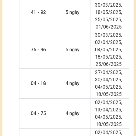
30/03/2025,
41 - 92
5 ngày
18/05/2025,
25/05/2025,
01/06/2025
30/03/2025,
02/04/2025,
75 - 96
5 ngày
04/05/2025,
18/05/2025,
25/06/2025
27/04/2025,
30/04/2025,
04 - 18
4 ngày
04/05/2025,
18/05/2025
02/04/2025,
13/04/2025,
04 - 75
4 ngày
04/05/2025,
18/05/2025
02/04/2025,