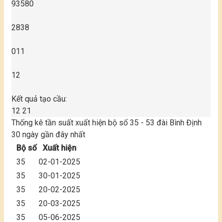
9
3
5
8
0
2
8
3
8
0
1
1
1
2
Kết quả tạo cầu:
12
21
Thống kê tần suất xuất hiện bộ số
35 - 53
đài Bình Định
30 ngày gần đây nhất
Bộ số
Xuất hiện
35
02-01-2025
35
30-01-2025
35
20-02-2025
35
20-03-2025
35
05-06-2025