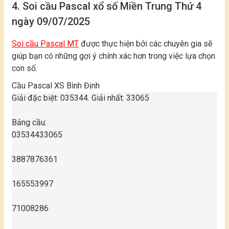
4. Soi cầu Pascal xổ số Miền Trung Thứ 4
ngày 09/07/2025
Soi cầu Pascal MT
được thực hiện bởi các chuyên gia sẽ
giúp bạn có những gợi ý chính xác hơn trong việc lựa chọn
con số.
Cầu Pascal XS Bình Định
Giải đặc biệt:
035344
. Giải nhất:
33065
Bảng cầu:
0
3
5
3
4
4
3
3
0
6
5
3
8
8
7
8
7
6
3
6
1
1
6
5
5
5
3
9
9
7
7
1
0
0
8
2
8
6