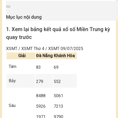
Mục lục nội dung
1. Xem lại bảng kết quả xổ số Miền Trung kỳ
quay trước
XSMT
/
XSMT Thứ 4
/
XSMT 09/07/2025
Giải
Đà Nẵng
Khánh Hòa
Tám
83
69
Bảy
279
552
8488
5061
Sáu
5926
7213
1971
9790