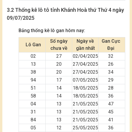
3.2 Thống kê lô tô tỉnh Khánh Hoà thứ Thứ 4 ngày
09/07/2025
Bảng thống kê lô gan hôm nay:
Số ngày
Ngày về
Gan Cực
Lô Gan
chưa về
gần nhất
Đại
02
27
02/04/2025
32
13
20
27/04/2025
26
38
20
27/04/2025
34
94
17
07/05/2025
29
51
14
18/05/2025
28
58
14
18/05/2025
36
04
13
21/05/2025
47
31
13
21/05/2025
45
84
13
21/05/2025
41
05
12
25/05/2025
36