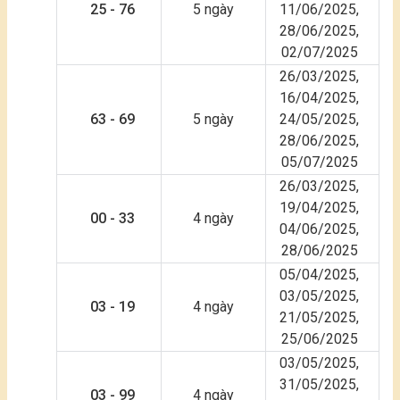
25 - 76
5 ngày
11/06/2025,
28/06/2025,
02/07/2025
26/03/2025,
16/04/2025,
63 - 69
5 ngày
24/05/2025,
28/06/2025,
05/07/2025
26/03/2025,
19/04/2025,
00 - 33
4 ngày
04/06/2025,
28/06/2025
05/04/2025,
03/05/2025,
03 - 19
4 ngày
21/05/2025,
25/06/2025
03/05/2025,
31/05/2025,
03 - 99
4 ngày