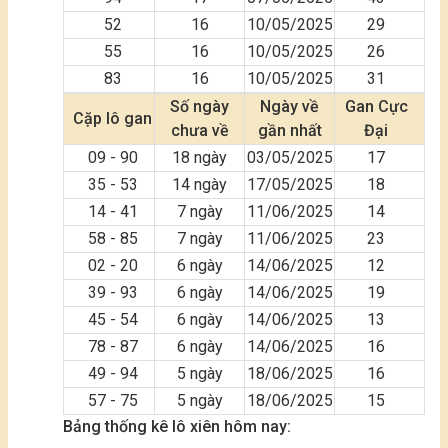
52
16
10/05/2025
29
55
16
10/05/2025
26
83
16
10/05/2025
31
Số ngày
Ngày về
Gan Cực
Cặp lô gan
chưa về
gần nhất
Đại
09 - 90
18
ngày
03/05/2025
17
35 - 53
14
ngày
17/05/2025
18
14 - 41
7
ngày
11/06/2025
14
58 - 85
7
ngày
11/06/2025
23
02 - 20
6
ngày
14/06/2025
12
39 - 93
6
ngày
14/06/2025
19
45 - 54
6
ngày
14/06/2025
13
78 - 87
6
ngày
14/06/2025
16
49 - 94
5
ngày
18/06/2025
16
57 - 75
5
ngày
18/06/2025
15
Bảng thống kê lô xiên hôm nay: