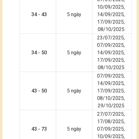
10/09/2025,
34 - 43
5 ngày
14/09/2025,
17/09/2025,
08/10/2025
23/07/2025,
07/09/2025,
34 - 50
5 ngày
14/09/2025,
17/09/2025,
08/10/2025
07/09/2025,
14/09/2025,
43 - 50
5 ngày
17/09/2025,
08/10/2025,
29/10/2025
27/07/2025,
17/08/2025,
43 - 73
5 ngày
07/09/2025,
10/09/2025,