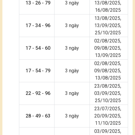
13 - 26 - 79
3 ngày
13/08/2025,
16/08/2025
13/08/2025,
17 - 34 - 96
3 ngày
13/09/2025,
25/10/2025
02/08/2025,
17 - 54 - 60
3 ngày
09/08/2025,
13/09/2025
02/08/2025,
17 - 54 - 79
3 ngày
09/08/2025,
13/08/2025
23/08/2025,
22 - 92 - 96
3 ngày
03/09/2025,
25/10/2025
23/07/2025,
28 - 49 - 63
3 ngày
20/09/2025,
11/10/2025
03/09/2025,