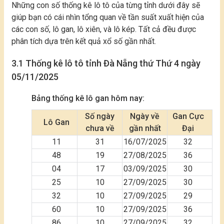
Những con số thống kê lô tô của từng tỉnh dưới đây sẽ
giúp bạn có cái nhìn tổng quan về tần suất xuất hiện của
các con số, lô gan, lô xiên, và lô kép. Tất cả đều được
phân tích dựa trên kết quả xổ số gần nhất.
3.1 Thống kê lô tô tỉnh Đà Nẵng thứ Thứ 4 ngày
05/11/2025
Bảng thống kê lô gan hôm nay:
Số ngày
Ngày về
Gan Cực
Lô Gan
chưa về
gần nhất
Đại
11
31
16/07/2025
32
48
19
27/08/2025
36
04
17
03/09/2025
30
25
10
27/09/2025
30
32
10
27/09/2025
29
60
10
27/09/2025
36
86
10
27/09/2025
32