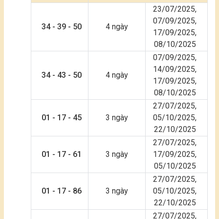
23/07/2025,
07/09/2025,
34 - 39 - 50
4 ngày
17/09/2025,
08/10/2025
07/09/2025,
14/09/2025,
34 - 43 - 50
4 ngày
17/09/2025,
08/10/2025
27/07/2025,
01 - 17 - 45
3 ngày
05/10/2025,
22/10/2025
27/07/2025,
01 - 17 - 61
3 ngày
17/09/2025,
05/10/2025
27/07/2025,
01 - 17 - 86
3 ngày
05/10/2025,
22/10/2025
27/07/2025,