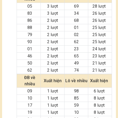
05
3 lượt
69
28 lượt
83
3 lượt
34
26 lượt
86
2 lượt
68
26 lượt
88
2 lượt
01
25 lượt
79
2 lượt
02
25 lượt
93
2 lượt
62
25 lượt
01
2 lượt
23
24 lượt
46
2 lượt
65
23 lượt
50
2 lượt
49
21 lượt
62
2 lượt
74
21 lượt
ĐB về
Xuất hiện
Lô về nhiều
Xuất hiện
nhiều
09
1 lượt
98
6 lượt
10
1 lượt
85
8 lượt
17
1 lượt
59
8 lượt
19
1 lượt
10
8 lượt