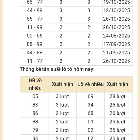
66 - 77
3
3
19/10/2025
44 - 99
3
3
12/10/2025
55 - 77
3
3
26/10/2025
11 - 99
2
2
26/10/2025
00 - 55
2
2
24/08/2025
88 - 99
2
2
17/09/2025
44 - 88
2
2
21/09/2025
11 - 77
2
2
26/10/2025
Thống kê tần suất lô tô hôm nay:
ĐB về
Xuất hiện
Lô về nhiều
Xuất hiện
nhiều
05
3 lượt
69
28 lượt
83
3 lượt
34
26 lượt
86
2 lượt
68
26 lượt
88
2 lượt
01
25 lượt
79
2 lượt
02
25 lượt
93
2 lượt
62
25 lượt