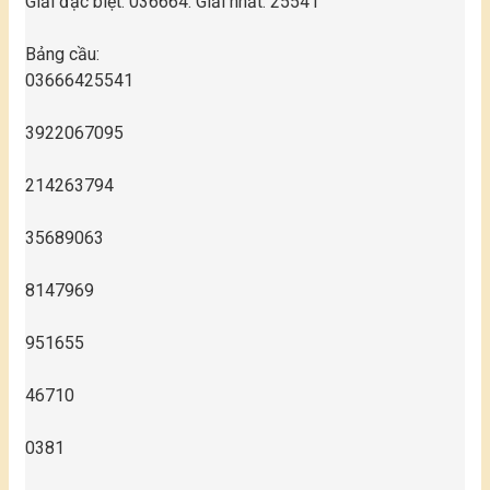
Giải đặc biệt:
036664
. Giải nhất:
25541
Bảng cầu:
0
3
6
6
6
4
2
5
5
4
1
3
9
2
2
0
6
7
0
9
5
2
1
4
2
6
3
7
9
4
3
5
6
8
9
0
6
3
8
1
4
7
9
6
9
9
5
1
6
5
5
4
6
7
1
0
0
3
8
1