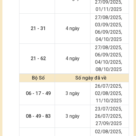
27/09/2025,
01/11/2025
27/08/2025,
03/09/2025,
21 - 31
4 ngày
06/09/2025,
04/10/2025
27/08/2025,
06/09/2025,
21 - 62
4 ngày
04/10/2025,
08/10/2025
Bộ Số
Số ngày đã về
26/07/2025,
06 - 17 - 49
3 ngày
02/08/2025,
11/10/2025
23/07/2025,
08 - 49 - 83
3 ngày
26/07/2025,
27/09/2025
02/08/2025,