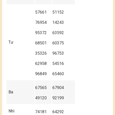
57661
51152
76954
14243
95372
63592
Tư
68501
60375
35326
96753
62958
54516
96849
65460
67565
67904
Ba
49120
92199
Nhì
74181
64292