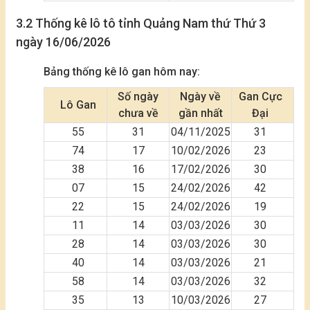
3.2 Thống kê lô tô tỉnh Quảng Nam thứ Thứ 3
ngày 16/06/2026
Bảng thống kê lô gan hôm nay:
Số ngày
Ngày về
Gan Cực
Lô Gan
chưa về
gần nhất
Đại
55
31
04/11/2025
31
74
17
10/02/2026
23
38
16
17/02/2026
30
07
15
24/02/2026
42
22
15
24/02/2026
19
11
14
03/03/2026
30
28
14
03/03/2026
30
40
14
03/03/2026
21
58
14
03/03/2026
32
35
13
10/03/2026
27