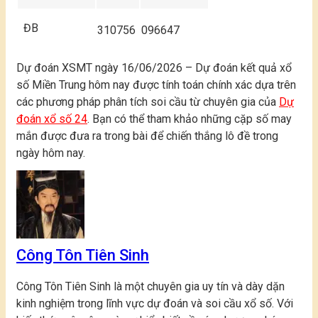
ĐB
310756
096647
Dự đoán XSMT ngày 16/06/2026 – Dự đoán kết quả xổ
số Miền Trung hôm nay được tính toán chính xác dựa trên
các phương pháp phân tích soi cầu từ chuyên gia của
Dự
đoán xổ số 24
. Bạn có thể tham khảo những cặp số may
mắn được đưa ra trong bài để chiến thắng lô đề trong
ngày hôm nay.
Công Tôn Tiên Sinh
Công Tôn Tiên Sinh là một chuyên gia uy tín và dày dặn
kinh nghiệm trong lĩnh vực dự đoán và soi cầu xổ số. Với