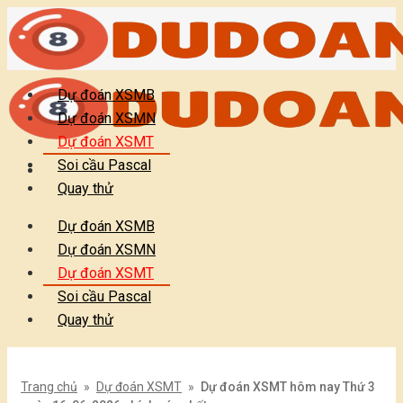
Bỏ
qua
nội
dung
Dự đoán XSMB
Dự đoán XSMN
Dự đoán XSMT
Soi cầu Pascal
Quay thử
Dự đoán XSMB
Dự đoán XSMN
Dự đoán XSMT
Soi cầu Pascal
Quay thử
Trang chủ
»
Dự đoán XSMT
»
Dự đoán XSMT hôm nay Thứ 3