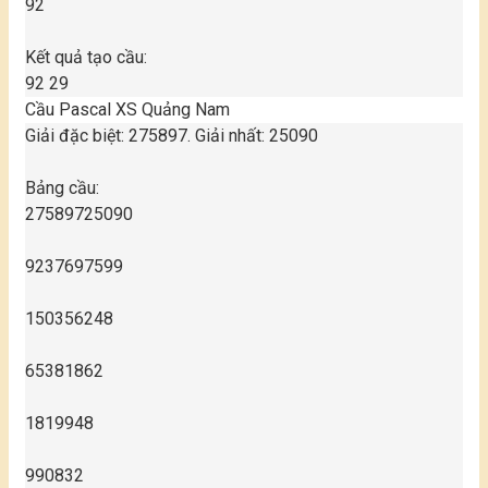
9
2
Kết quả tạo cầu:
92
29
Cầu Pascal XS Quảng Nam
Giải đặc biệt:
275897
. Giải nhất:
25090
Bảng cầu:
2
7
5
8
9
7
2
5
0
9
0
9
2
3
7
6
9
7
5
9
9
1
5
0
3
5
6
2
4
8
6
5
3
8
1
8
6
2
1
8
1
9
9
4
8
9
9
0
8
3
2