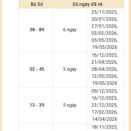
Bộ Số
Số ngày đã về
25/11/2025,
20/01/2026,
27/01/2026,
38 - 89
6 ngày
03/02/2026,
05/05/2026,
19/05/2026
16/12/2025,
21/04/2026,
02 - 45
5 ngày
28/04/2026,
12/05/2026,
19/05/2026
09/12/2025,
16/12/2025,
13 - 39
5 ngày
23/12/2025,
17/02/2026,
14/04/2026
18/11/2025,