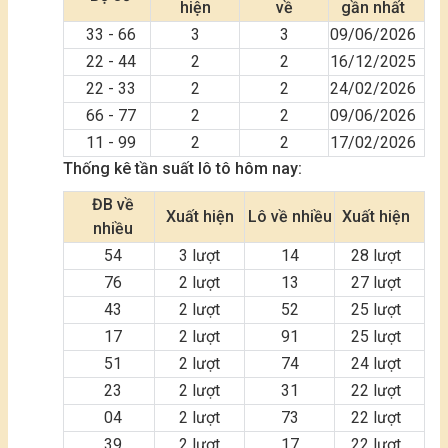
hiện
về
gần nhất
33 - 66
3
3
09/06/2026
22 - 44
2
2
16/12/2025
22 - 33
2
2
24/02/2026
66 - 77
2
2
09/06/2026
11 - 99
2
2
17/02/2026
Thống kê tần suất lô tô hôm nay:
ĐB về
Xuất hiện
Lô về nhiều
Xuất hiện
nhiều
54
3 lượt
14
28 lượt
76
2 lượt
13
27 lượt
43
2 lượt
52
25 lượt
17
2 lượt
91
25 lượt
51
2 lượt
74
24 lượt
23
2 lượt
31
22 lượt
04
2 lượt
73
22 lượt
39
2 lượt
17
22 lượt