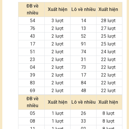
ĐB về
Xuất hiện
Lô về nhiều
Xuất hiện
nhiều
54
3 lượt
14
28 lượt
76
2 lượt
13
27 lượt
43
2 lượt
52
25 lượt
17
2 lượt
91
25 lượt
51
2 lượt
74
24 lượt
23
2 lượt
31
22 lượt
04
2 lượt
73
22 lượt
39
2 lượt
17
22 lượt
83
2 lượt
84
22 lượt
69
2 lượt
48
22 lượt
ĐB về
Xuất hiện
Lô về nhiều
Xuất hiện
nhiều
05
1 lượt
26
8 lượt
08
1 lượt
33
8 lượt
11
1 lượt
02
8 lượt