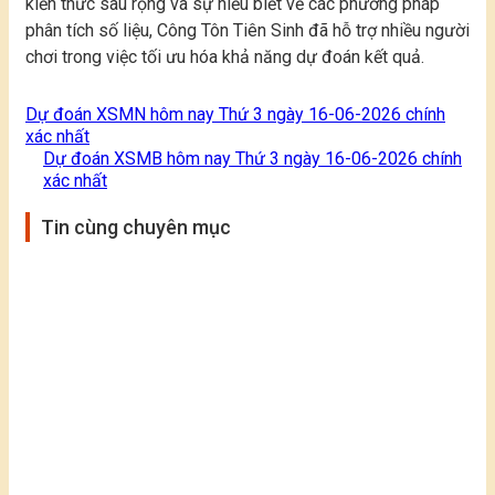
kiến thức sâu rộng và sự hiểu biết về các phương pháp
phân tích số liệu, Công Tôn Tiên Sinh đã hỗ trợ nhiều người
chơi trong việc tối ưu hóa khả năng dự đoán kết quả.
Dự đoán XSMN hôm nay Thứ 3 ngày 16-06-2026 chính
xác nhất
Dự đoán XSMB hôm nay Thứ 3 ngày 16-06-2026 chính
xác nhất
Tin cùng chuyên mục