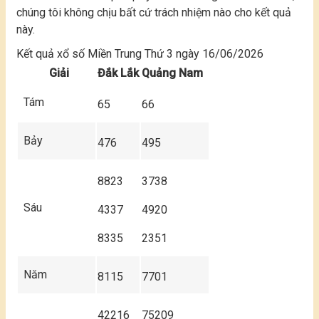
chúng tôi không chịu bất cứ trách nhiệm nào cho kết quả
này.
Kết quả xổ số Miền Trung Thứ 3 ngày 16/06/2026
Giải
Đắk Lắk
Quảng Nam
Tám
65
66
Bảy
476
495
8823
3738
Sáu
4337
4920
8335
2351
Năm
8115
7701
42216
75209