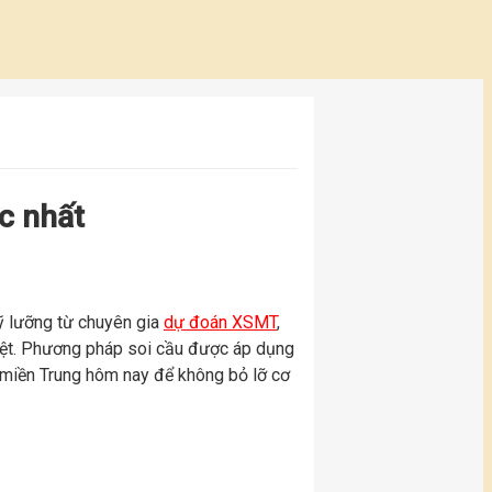
c nhất
kỹ lưỡng từ chuyên gia
dự đoán XSMT
,
iệt. Phương pháp soi cầu được áp dụng
 miền Trung hôm nay để không bỏ lỡ cơ