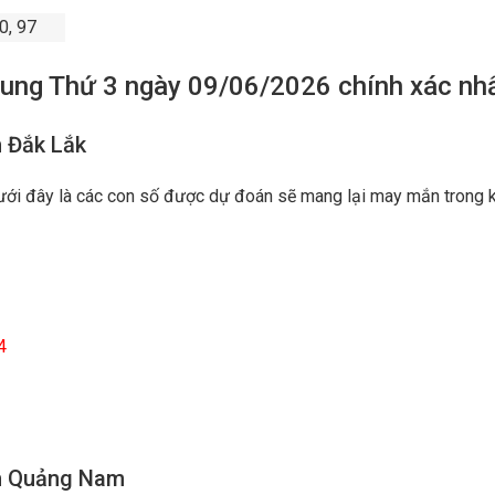
90,
97
rung Thứ 3 ngày 09/06/2026 chính xác nh
h Đắk Lắk
dưới đây là các con số được dự đoán sẽ mang lại may mắn trong k
4
nh Quảng Nam