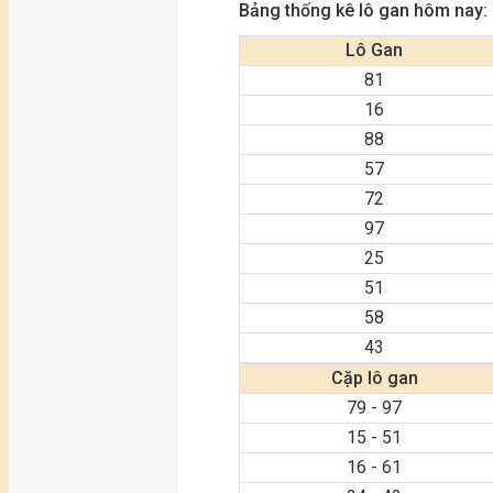
Bảng thống kê lô gan hôm nay:
Lô Gan
81
16
88
57
72
97
25
51
58
43
Cặp lô gan
79 - 97
15 - 51
16 - 61