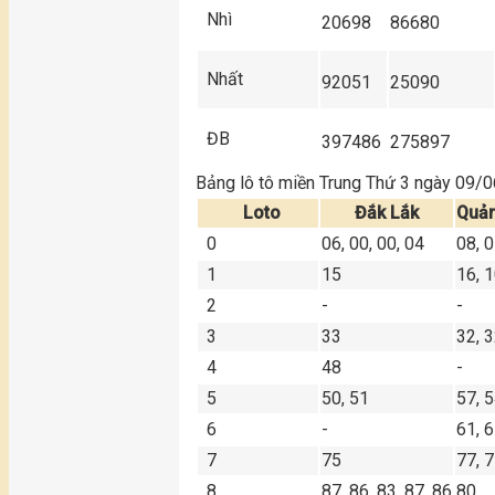
Nhì
20698
86680
Nhất
92051
25090
ĐB
397486
275897
Bảng lô tô miền Trung Thứ 3 ngày 09/
Loto
Đắk Lắk
Quả
0
06, 00, 00, 04
08, 
1
15
16, 
2
-
-
3
33
32, 3
4
48
-
5
50, 51
57, 
6
-
61, 6
7
75
77, 
8
87, 86, 83, 87,
86
80