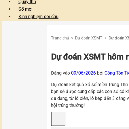
Quay thử
Sổ mơ
Kinh nghiệm soi cầu
Trang chủ
»
Dự đoán XSMT
»
Dự đoán XS
Dự đoán XSMT hôm na
Đăng vào
09/06/2026
bởi
Công Tôn Ti
Dự đoán kết quả xổ số miền Trung Thứ
bạn sẽ được cung cấp các con số có kh
đa dạng, từ lô xiên, lô kép đến 3 càn
hội trúng thưởng!