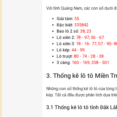
Với tỉnh Quảng Nam, các con số dưới 
Giải tám:
55
Đặc biệt:
335842
Bao lô 2 số:
38, 23
Lô xiên 2:
78 - 97, 56 - 67
Lô xiên 3:
18 - 16- 77, 07 - 90- 8
Lô kép:
44 - 99
Lô trượt:
80 - 74 - 28 - 38
3 càng:
160 - 169, 358 - 501
3. Thống kê lô tô Miền 
Những con số thống kê lô tô của từng tỉ
kép. Tất cả đều được phân tích dựa trê
3.1 Thống kê lô tô tỉnh Đắk L