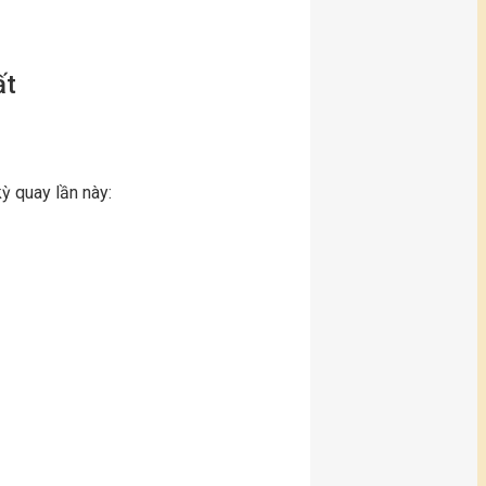
ất
ỳ quay lần này: