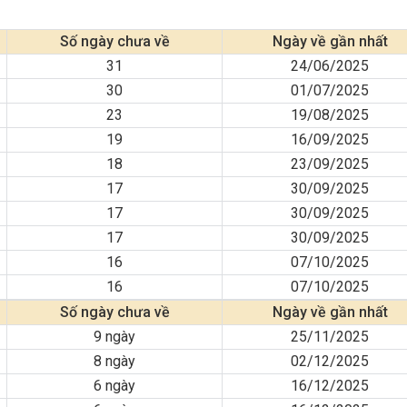
Số ngày chưa về
Ngày về gần nhất
31
24/06/2025
30
01/07/2025
23
19/08/2025
19
16/09/2025
18
23/09/2025
17
30/09/2025
17
30/09/2025
17
30/09/2025
16
07/10/2025
16
07/10/2025
Số ngày chưa về
Ngày về gần nhất
9
ngày
25/11/2025
8
ngày
02/12/2025
6
ngày
16/12/2025