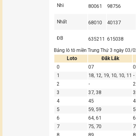
Nhì
80061
98756
Nhất
68010
40137
ĐB
635211
615038
Bảng lô tô miền Trung Thứ 3 ngày 03/
Loto
Đắk Lắk
0
07
0
1
18, 12, 19, 10, 10,
11
-
2
-
2
3
37, 38
3
4
45
4
5
59, 59
5
6
64, 61
6
7
75, 70
7
8
89
8