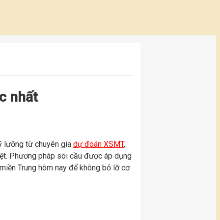
c nhất
kỹ lưỡng từ chuyên gia
dự đoán XSMT
,
iệt. Phương pháp soi cầu được áp dụng
 miền Trung hôm nay để không bỏ lỡ cơ