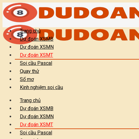
Bỏ
qua
nội
dung
Trang chủ
Dự đoán XSMB
Dự đoán XSMN
Dự đoán XSMT
Soi cầu Pascal
Quay thử
Sổ mơ
Kinh nghiệm soi cầu
Trang chủ
Dự đoán XSMB
Dự đoán XSMN
Dự đoán XSMT
Soi cầu Pascal