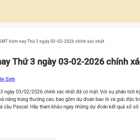
MT hôm nay Thứ 3 ngày 03-02-2026 chính xác nhất
y Thứ 3 ngày 03-02-2026 chính xá
ên Sinh
 3
ngày 03/02/2026
chính xác nhất đã có mặt. Với sự phân tích 
ả năng trúng thưởng cao, bao gồm dự đoán bao lô và giải đặc b
g và cầu Pascal. Hãy tham khảo ngay những dự đoán kết quả xổ số