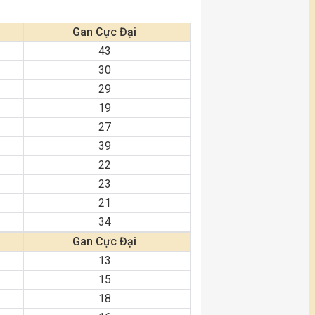
Gan Cực Đại
43
30
29
19
27
39
22
23
21
34
Gan Cực Đại
13
15
18