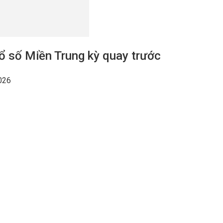
xổ số Miền Trung kỳ quay trước
026