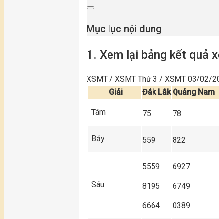
Mục lục nội dung
1. Xem lại bảng kết quả 
XSMT
/
XSMT Thứ 3
/
XSMT 03/02/2
Giải
Đắk Lắk
Quảng Nam
Tám
75
78
Bảy
559
822
5559
6927
Sáu
8195
6749
6664
0389