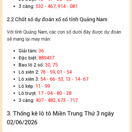
3 càng:
532 - 467, 914 - 081
2.2 Chốt số dự đoán xổ số tỉnh Quảng Nam
Với tỉnh Quảng Nam, các con số dưới đây được dự đoán
sẽ mang lại may mắn:
Giải tám:
36
Đặc biệt:
889437
Bao lô 2 số:
30, 75
Lô xiên 2:
76 - 59, 01 - 54
Lô xiên 3:
54 - 66- 53, 13 - 14- 67
Lô kép:
11 - 99
Lô trượt:
17 - 04 - 80 - 28
3 càng:
407 - 482, 673 - 717
3. Thống kê lô tô Miền Trung Thứ 3 ngày
02/06/2026