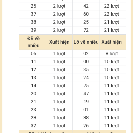
25
2 lượt
42
22 lượt
37
2 lượt
60
22 lượt
38
2 lượt
25
21 lượt
39
2 lượt
72
21 lượt
ĐB về
Xuất hiện
Lô về nhiều
Xuất hiện
nhiều
06
1 lượt
02
8 lượt
11
1 lượt
00
10 lượt
12
1 lượt
35
10 lượt
13
1 lượt
24
10 lượt
14
1 lượt
75
11 lượt
20
1 lượt
47
11 lượt
21
1 lượt
19
11 lượt
23
1 lượt
01
11 lượt
28
1 lượt
88
11 lượt
32
1 lượt
26
11 lượt