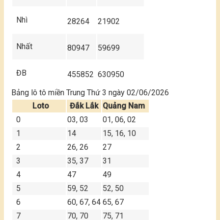
Nhì
28264
21902
Nhất
80947
59699
ĐB
455852
630950
Bảng lô tô miền Trung Thứ 3 ngày 02/06/2026
Loto
Đắk Lắk
Quảng Nam
0
03, 03
01, 06, 02
1
14
15, 16, 10
2
26, 26
27
3
35, 37
31
4
47
49
5
59,
52
52,
50
6
60, 67, 64
65, 67
7
70, 70
75, 71