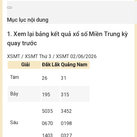
Mục lục nội dung
1. Xem lại bảng kết quả xổ số Miền Trung kỳ
quay trước
XSMT
/
XSMT Thứ 3
/
XSMT 02/06/2026
Giải
Đắk Lắk
Quảng Nam
Tám
26
31
Bảy
195
315
5035
3452
Sáu
0670
0198
1403
0327