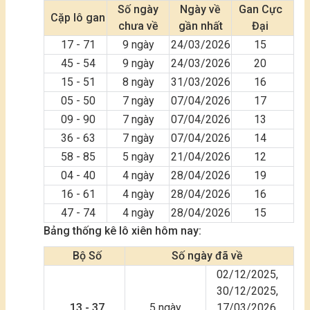
Số ngày
Ngày về
Gan Cực
Cặp lô gan
chưa về
gần nhất
Đại
17 - 71
9
ngày
24/03/2026
15
45 - 54
9
ngày
24/03/2026
20
15 - 51
8
ngày
31/03/2026
16
05 - 50
7
ngày
07/04/2026
17
09 - 90
7
ngày
07/04/2026
13
36 - 63
7
ngày
07/04/2026
14
58 - 85
5
ngày
21/04/2026
12
04 - 40
4
ngày
28/04/2026
19
16 - 61
4
ngày
28/04/2026
16
47 - 74
4
ngày
28/04/2026
15
Bảng thống kê lô xiên hôm nay:
Bộ Số
Số ngày đã về
02/12/2025,
30/12/2025,
13 - 37
5 ngày
17/03/2026,