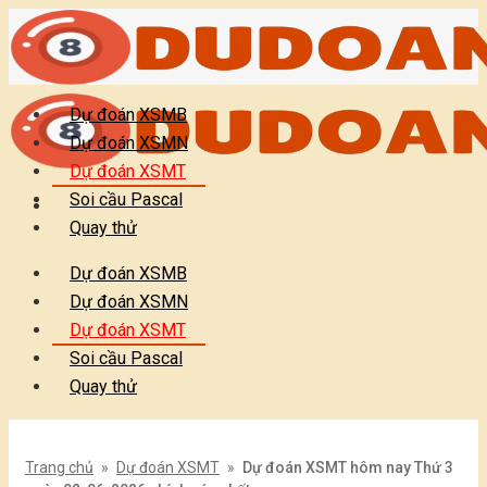
Bỏ
qua
nội
dung
Dự đoán XSMB
Dự đoán XSMN
Dự đoán XSMT
Soi cầu Pascal
Quay thử
Dự đoán XSMB
Dự đoán XSMN
Dự đoán XSMT
Soi cầu Pascal
Quay thử
Trang chủ
»
Dự đoán XSMT
»
Dự đoán XSMT hôm nay Thứ 3