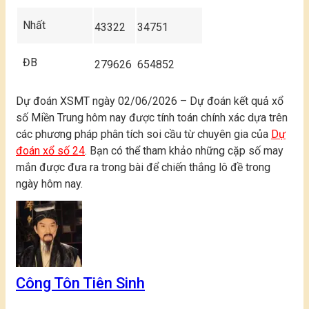
Nhất
43322
34751
ĐB
279626
654852
Dự đoán XSMT ngày 02/06/2026 – Dự đoán kết quả xổ
số Miền Trung hôm nay được tính toán chính xác dựa trên
các phương pháp phân tích soi cầu từ chuyên gia của
Dự
đoán xổ số 24
. Bạn có thể tham khảo những cặp số may
mắn được đưa ra trong bài để chiến thắng lô đề trong
ngày hôm nay.
Công Tôn Tiên Sinh