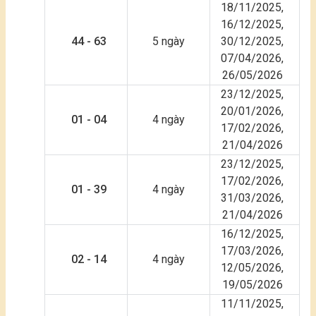
18/11/2025,
16/12/2025,
44 - 63
5 ngày
30/12/2025,
07/04/2026,
26/05/2026
23/12/2025,
20/01/2026,
01 - 04
4 ngày
17/02/2026,
21/04/2026
23/12/2025,
17/02/2026,
01 - 39
4 ngày
31/03/2026,
21/04/2026
16/12/2025,
17/03/2026,
02 - 14
4 ngày
12/05/2026,
19/05/2026
11/11/2025,