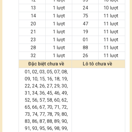
13
1 lượt
24
10 lượt
14
1 lượt
75
11 lượt
20
1 lượt
47
11 lượt
21
1 lượt
19
11 lượt
23
1 lượt
01
11 lượt
28
1 lượt
88
11 lượt
32
1 lượt
26
11 lượt
Đặc biệt chưa về
Lô tô chưa về
01, 02, 03, 05, 07, 08,
09, 10, 15, 16, 18, 19,
22, 24, 26, 27, 29, 30,
31, 34, 36, 45, 46, 49,
52, 56, 57, 58, 60, 62,
65, 66, 67, 70, 71, 72,
73, 74, 77, 78, 79, 80,
83, 86, 87, 88, 89, 90,
91, 93, 95, 96, 98, 99,