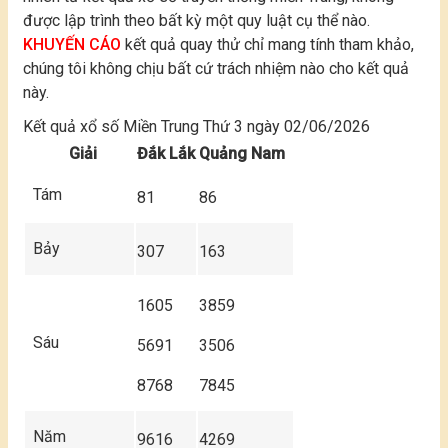
được lập trình theo bất kỳ một quy luật cụ thể nào.
KHUYẾN CÁO
kết quả quay thử chỉ mang tính tham khảo,
chúng tôi không chịu bất cứ trách nhiệm nào cho kết quả
này.
Kết quả xổ số Miền Trung Thứ 3 ngày 02/06/2026
Giải
Đắk Lắk
Quảng Nam
Tám
81
86
Bảy
307
163
1605
3859
Sáu
5691
3506
8768
7845
Năm
9616
4269