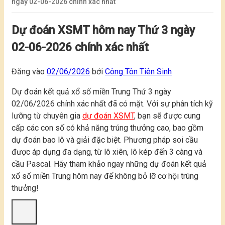
ngày 02-06-2026 chính xác nhất
Dự đoán XSMT hôm nay Thứ 3 ngày
02-06-2026 chính xác nhất
Đăng vào
02/06/2026
bởi
Công Tôn Tiên Sinh
Dự đoán kết quả xổ số miền Trung Thứ 3
ngày
02/06/2026
chính xác nhất đã có mặt. Với sự phân tích kỹ
lưỡng từ chuyên gia
dự đoán XSMT
, bạn sẽ được cung
cấp các con số có khả năng trúng thưởng cao, bao gồm
dự đoán bao lô và giải đặc biệt. Phương pháp soi cầu
được áp dụng đa dạng, từ lô xiên, lô kép đến 3 càng và
cầu Pascal. Hãy tham khảo ngay những dự đoán kết quả
xổ số miền Trung hôm nay để không bỏ lỡ cơ hội trúng
thưởng!