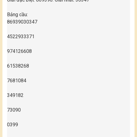
Bảng cầu:
8
6
9
3
9
0
3
0
3
4
7
4
5
2
2
9
3
3
3
7
1
9
7
4
1
2
6
6
0
8
6
1
5
3
8
2
6
8
7
6
8
1
0
8
4
3
4
9
1
8
2
7
3
0
9
0
0
3
9
9