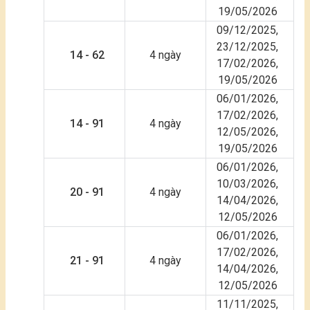
19/05/2026
09/12/2025,
23/12/2025,
14 - 62
4 ngày
17/02/2026,
19/05/2026
06/01/2026,
17/02/2026,
14 - 91
4 ngày
12/05/2026,
19/05/2026
06/01/2026,
10/03/2026,
20 - 91
4 ngày
14/04/2026,
12/05/2026
06/01/2026,
17/02/2026,
21 - 91
4 ngày
14/04/2026,
12/05/2026
11/11/2025,