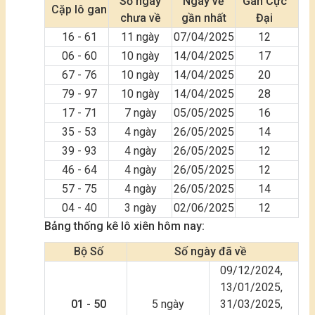
Số ngày
Ngày về
Gan Cực
Cặp lô gan
chưa về
gần nhất
Đại
16 - 61
11
ngày
07/04/2025
12
06 - 60
10
ngày
14/04/2025
17
67 - 76
10
ngày
14/04/2025
20
79 - 97
10
ngày
14/04/2025
28
17 - 71
7
ngày
05/05/2025
16
35 - 53
4
ngày
26/05/2025
14
39 - 93
4
ngày
26/05/2025
12
46 - 64
4
ngày
26/05/2025
12
57 - 75
4
ngày
26/05/2025
14
04 - 40
3
ngày
02/06/2025
12
Bảng thống kê lô xiên hôm nay:
Bộ Số
Số ngày đã về
09/12/2024,
13/01/2025,
01 - 50
5 ngày
31/03/2025,