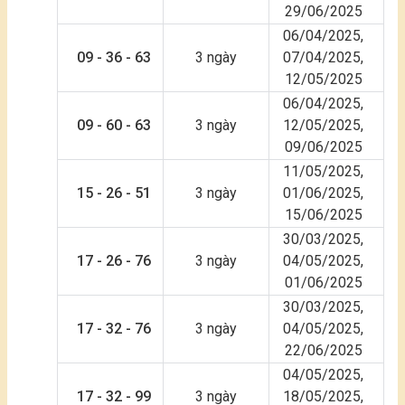
29/06/2025
06/04/2025,
09 - 36 - 63
3 ngày
07/04/2025,
12/05/2025
06/04/2025,
09 - 60 - 63
3 ngày
12/05/2025,
09/06/2025
11/05/2025,
15 - 26 - 51
3 ngày
01/06/2025,
15/06/2025
30/03/2025,
17 - 26 - 76
3 ngày
04/05/2025,
01/06/2025
30/03/2025,
17 - 32 - 76
3 ngày
04/05/2025,
22/06/2025
04/05/2025,
17 - 32 - 99
3 ngày
18/05/2025,