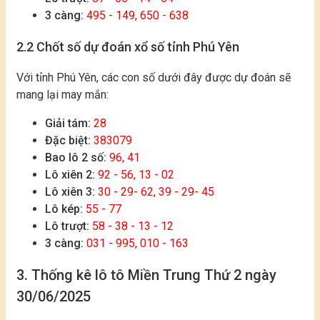
3 càng:
495 - 149, 650 - 638
2.2 Chốt số dự đoán xổ số tỉnh Phú Yên
Với tỉnh Phú Yên, các con số dưới đây được dự đoán sẽ
mang lại may mắn:
Giải tám:
28
Đặc biệt:
383079
Bao lô 2 số:
96, 41
Lô xiên 2:
92 - 56, 13 - 02
Lô xiên 3:
30 - 29- 62, 39 - 29- 45
Lô kép:
55 - 77
Lô trượt:
58 - 38 - 13 - 12
3 càng:
031 - 995, 010 - 163
3. Thống kê lô tô Miền Trung Thứ 2 ngày
30/06/2025