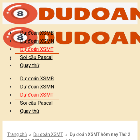
Bỏ
qua
nội
dung
Dự đoán XSMB
Dự đoán XSMN
Dự đoán XSMT
Soi cầu Pascal
Quay thử
Dự đoán XSMB
Dự đoán XSMN
Dự đoán XSMT
Soi cầu Pascal
Quay thử
Trang chủ
»
Dự đoán XSMT
»
Dự đoán XSMT hôm nay Thứ 2