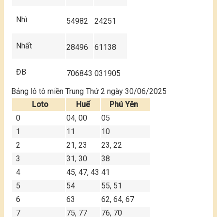
Nhì
54982
24251
Nhất
28496
61138
ĐB
706843
031905
Bảng lô tô miền Trung Thứ 2 ngày 30/06/2025
Loto
Huế
Phú Yên
0
04, 00
05
1
11
10
2
21, 23
23, 22
3
31, 30
38
4
45, 47,
43
41
5
54
55, 51
6
63
62, 64, 67
7
75, 77
76, 70