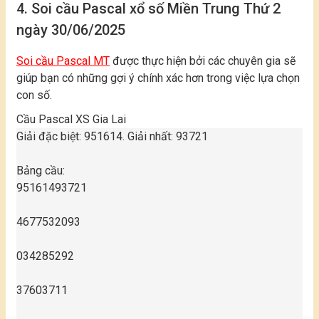
4. Soi cầu Pascal xổ số Miền Trung Thứ 2
ngày 30/06/2025
Soi cầu Pascal MT
được thực hiện bởi các chuyên gia sẽ
giúp bạn có những gợi ý chính xác hơn trong việc lựa chọn
con số.
Cầu Pascal XS Gia Lai
Giải đặc biệt:
951614
. Giải nhất:
93721
Bảng cầu:
9
5
1
6
1
4
9
3
7
2
1
4
6
7
7
5
3
2
0
9
3
0
3
4
2
8
5
2
9
2
3
7
6
0
3
7
1
1