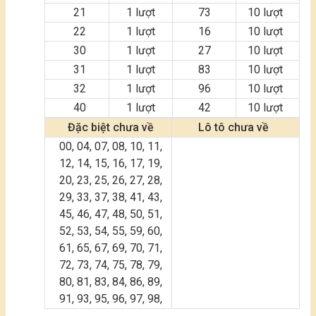
21
1 lượt
73
10 lượt
22
1 lượt
16
10 lượt
30
1 lượt
27
10 lượt
31
1 lượt
83
10 lượt
32
1 lượt
96
10 lượt
40
1 lượt
42
10 lượt
Đặc biệt chưa về
Lô tô chưa về
00, 04, 07, 08, 10, 11,
12, 14, 15, 16, 17, 19,
20, 23, 25, 26, 27, 28,
29, 33, 37, 38, 41, 43,
45, 46, 47, 48, 50, 51,
52, 53, 54, 55, 59, 60,
61, 65, 67, 69, 70, 71,
72, 73, 74, 75, 78, 79,
80, 81, 83, 84, 86, 89,
91, 93, 95, 96, 97, 98,