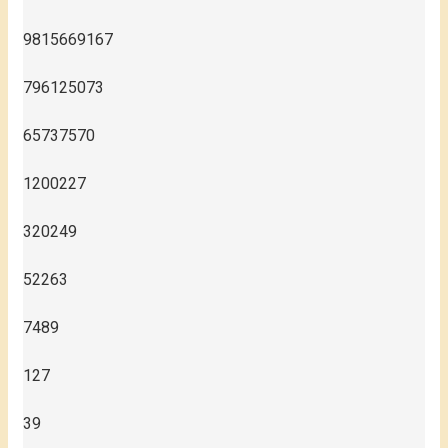
9
8
1
5
6
6
9
1
6
7
7
9
6
1
2
5
0
7
3
6
5
7
3
7
5
7
0
1
2
0
0
2
2
7
3
2
0
2
4
9
5
2
2
6
3
7
4
8
9
1
2
7
3
9