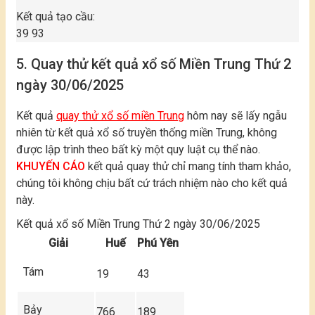
Kết quả tạo cầu:
39
93
5. Quay thử kết quả xổ số Miền Trung Thứ 2
ngày 30/06/2025
Kết quả
quay thử xổ số miền Trung
hôm nay sẽ lấy ngẫu
nhiên từ kết quả xổ số truyền thống miền Trung, không
được lập trình theo bất kỳ một quy luật cụ thể nào.
KHUYẾN CÁO
kết quả quay thử chỉ mang tính tham khảo,
chúng tôi không chịu bất cứ trách nhiệm nào cho kết quả
này.
Kết quả xổ số Miền Trung Thứ 2 ngày 30/06/2025
Giải
Huế
Phú Yên
Tám
19
43
Bảy
766
189