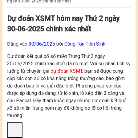
ngày 30-06-2025 chính xác nhất
Dự đoán XSMT hôm nay Thứ 2 ngày
30-06-2025 chính xác nhất
Đăng vào
30/06/2025
bởi
Công Tôn Tiên Sinh
Dự đoán kết quả xổ số miền Trung Thứ 2
ngày
30/06/2025
chính xác nhất đã có mặt. Với sự phân tích kỹ
lưỡng từ chuyên gia
dự đoán XSMT
, bạn sẽ được cung
cấp các con số có khả năng trúng thưởng cao, bao gồm
dự đoán bao lô và giải đặc biệt. Phương pháp soi cầu
được áp dụng đa dạng, từ lô xiên, lô kép đến 3 càng và
cầu Pascal. Hãy tham khảo ngay những dự đoán kết quả
xổ số miền Trung hôm nay để không bỏ lỡ cơ hội trúng
thưởng!