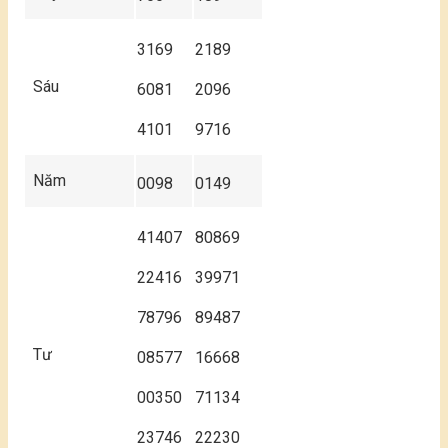
3169
2189
Sáu
6081
2096
4101
9716
Năm
0098
0149
41407
80869
22416
39971
78796
89487
Tư
08577
16668
00350
71134
23746
22230