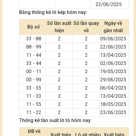
22/06/2025
Bảng thống kê lô kép hôm nay:
Số lần xuất
Số lần quay
Ngày về
Bộ số
hiện
về
gần nhất
33 - 88
2
2
09/06/2025
88 - 99
2
2
22/06/2025
11 - 44
2
2
13/04/2025
33 - 44
2
2
02/06/2025
00 - 11
2
2
19/05/2025
00 - 99
2
2
29/06/2025
33 - 55
2
2
06/04/2025
11 - 33
2
2
13/04/2025
11 - 55
2
2
18/05/2025
11 - 22
2
2
23/06/2025
Thống kê tần suất lô tô hôm nay:
ĐB về
Xuất hiện
Lô về nhiều
Xuất hiện