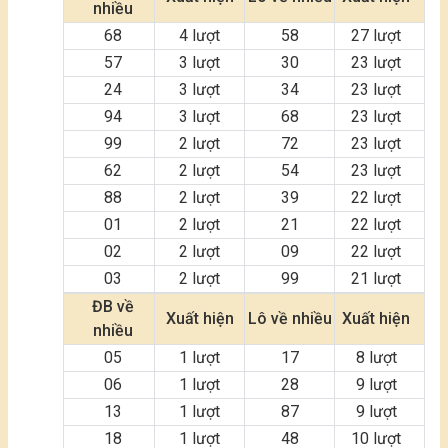
nhiều
68
4 lượt
58
27 lượt
57
3 lượt
30
23 lượt
24
3 lượt
34
23 lượt
94
3 lượt
68
23 lượt
99
2 lượt
72
23 lượt
62
2 lượt
54
23 lượt
88
2 lượt
39
22 lượt
01
2 lượt
21
22 lượt
02
2 lượt
09
22 lượt
03
2 lượt
99
21 lượt
ĐB về
Xuất hiện
Lô về nhiều
Xuất hiện
nhiều
05
1 lượt
17
8 lượt
06
1 lượt
28
9 lượt
13
1 lượt
87
9 lượt
18
1 lượt
48
10 lượt