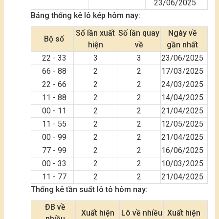
23/06/2025
Bảng thống kê lô kép hôm nay:
Số lần xuất
Số lần quay
Ngày về
Bộ số
hiện
về
gần nhất
22 - 33
3
3
23/06/2025
66 - 88
2
2
17/03/2025
22 - 66
2
2
24/03/2025
11 - 88
2
2
14/04/2025
00 - 11
2
2
21/04/2025
11 - 55
2
2
12/05/2025
00 - 99
2
2
21/04/2025
77 - 99
2
2
16/06/2025
00 - 33
2
2
10/03/2025
11 - 77
2
2
21/04/2025
Thống kê tần suất lô tô hôm nay:
ĐB về
Xuất hiện
Lô về nhiều
Xuất hiện
nhiều