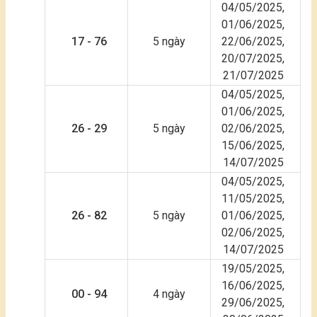
04/05/2025,
01/06/2025,
17 - 76
5 ngày
22/06/2025,
20/07/2025,
21/07/2025
04/05/2025,
01/06/2025,
26 - 29
5 ngày
02/06/2025,
15/06/2025,
14/07/2025
04/05/2025,
11/05/2025,
26 - 82
5 ngày
01/06/2025,
02/06/2025,
14/07/2025
19/05/2025,
16/06/2025,
00 - 94
4 ngày
29/06/2025,