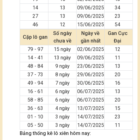
14
13
09/06/2025
34
27
13
09/06/2025
23
46
12
15/06/2025
54
Số ngày
Ngày về
Gan Cực
Cặp lô gan
chưa về
gần nhất
Đại
79 - 97
15
ngày
02/06/2025
12
14 - 41
13
ngày
09/06/2025
11
48 - 84
9
ngày
23/06/2025
13
37 - 73
8
ngày
29/06/2025
20
49 - 94
7
ngày
30/06/2025
16
16 - 61
6
ngày
06/07/2025
13
58 - 85
6
ngày
06/07/2025
20
36 - 63
4
ngày
13/07/2025
15
01 - 10
3
ngày
14/07/2025
23
05 - 50
3
ngày
14/07/2025
11
Bảng thống kê lô xiên hôm nay: