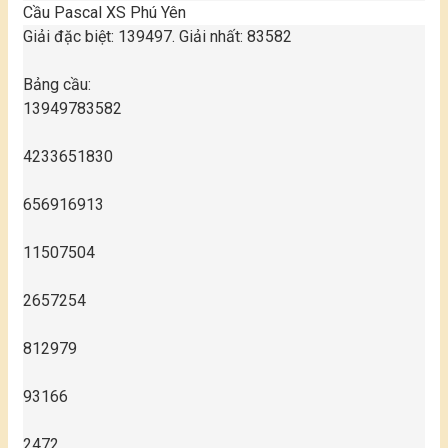
Cầu Pascal XS Phú Yên
Giải đặc biệt:
139497
. Giải nhất:
83582
Bảng cầu:
1
3
9
4
9
7
8
3
5
8
2
4
2
3
3
6
5
1
8
3
0
6
5
6
9
1
6
9
1
3
1
1
5
0
7
5
0
4
2
6
5
7
2
5
4
8
1
2
9
7
9
9
3
1
6
6
2
4
7
2