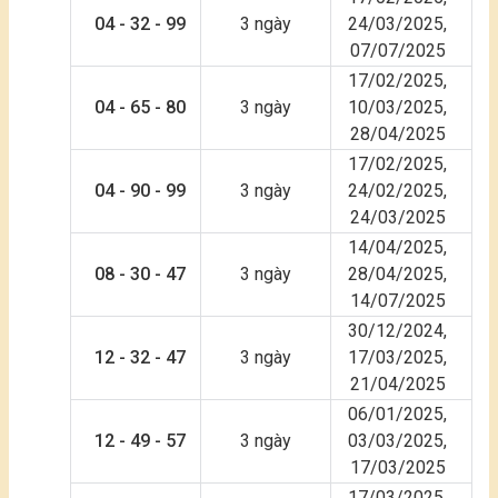
04 - 32 - 99
3 ngày
24/03/2025,
07/07/2025
17/02/2025,
04 - 65 - 80
3 ngày
10/03/2025,
28/04/2025
17/02/2025,
04 - 90 - 99
3 ngày
24/02/2025,
24/03/2025
14/04/2025,
08 - 30 - 47
3 ngày
28/04/2025,
14/07/2025
30/12/2024,
12 - 32 - 47
3 ngày
17/03/2025,
21/04/2025
06/01/2025,
12 - 49 - 57
3 ngày
03/03/2025,
17/03/2025
17/03/2025,