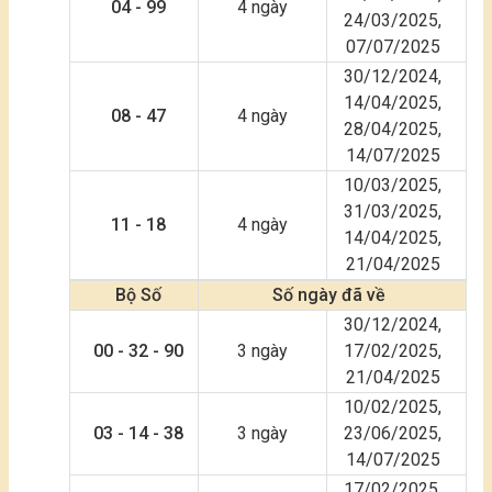
04 - 99
4 ngày
24/03/2025,
07/07/2025
30/12/2024,
14/04/2025,
08 - 47
4 ngày
28/04/2025,
14/07/2025
10/03/2025,
31/03/2025,
11 - 18
4 ngày
14/04/2025,
21/04/2025
Bộ Số
Số ngày đã về
30/12/2024,
00 - 32 - 90
3 ngày
17/02/2025,
21/04/2025
10/02/2025,
03 - 14 - 38
3 ngày
23/06/2025,
14/07/2025
17/02/2025,