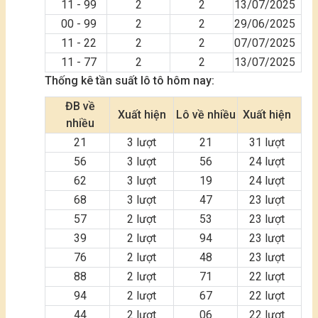
11 - 99
2
2
13/07/2025
00 - 99
2
2
29/06/2025
11 - 22
2
2
07/07/2025
11 - 77
2
2
13/07/2025
Thống kê tần suất lô tô hôm nay:
ĐB về
Xuất hiện
Lô về nhiều
Xuất hiện
nhiều
21
3 lượt
21
31 lượt
56
3 lượt
56
24 lượt
62
3 lượt
19
24 lượt
68
3 lượt
47
23 lượt
57
2 lượt
53
23 lượt
39
2 lượt
94
23 lượt
76
2 lượt
48
23 lượt
88
2 lượt
71
22 lượt
94
2 lượt
67
22 lượt
44
2 lượt
06
22 lượt